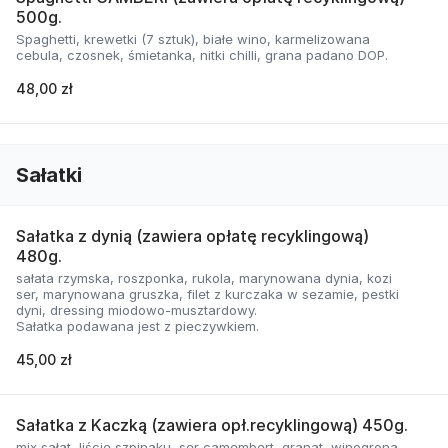
500g.
Spaghetti, krewetki (7 sztuk), białe wino, karmelizowana
cebula, czosnek, śmietanka, nitki chilli, grana padano DOP.
48,00 zł
Sałatki
Sałatka z dynią (zawiera opłatę recyklingową)
480g.
sałata rzymska, roszponka, rukola, marynowana dynia, kozi
ser, marynowana gruszka, filet z kurczaka w sezamie, pestki
dyni, dressing miodowo-musztardowy.
Sałatka podawana jest z pieczywkiem.
45,00 zł
Sałatka z Kaczką (zawiera opł.recyklingową) 450g.
mix sałat, liście szpinaku, ser camembert, granat, winogrona,