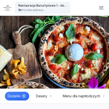
Restauracja Bursztynowa - Restauracja Bursztynowa 1 - dowóz
Restauracja Bursztynowa 1 - dowóz
Provide address...
Dodatki
Desery
Menu dla najmłodszych
5
3
2