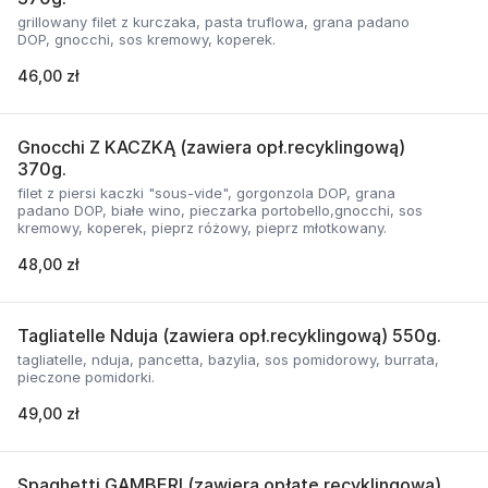
grillowany filet z kurczaka, pasta truflowa, grana padano
DOP, gnocchi, sos kremowy, koperek.
46,00 zł
Gnocchi Z KACZKĄ (zawiera opł.recyklingową)
370g.
filet z piersi kaczki "sous-vide", gorgonzola DOP, grana
padano DOP, białe wino, pieczarka portobello,gnocchi, sos
kremowy, koperek, pieprz różowy, pieprz młotkowany.
48,00 zł
Tagliatelle Nduja (zawiera opł.recyklingową) 550g.
tagliatelle, nduja, pancetta, bazylia, sos pomidorowy, burrata,
pieczone pomidorki.
49,00 zł
Spaghetti GAMBERI (zawiera opłatę recyklingową)