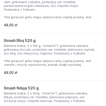
Jam, grillowana cebulka, podwójny ser cheddar,
panierowane krążki cebulowe, sos chipotle-mayo.
Podawany z frytkami.
*Na gorącym grillu mięso spłaszczamy ciężką praską. Jest
cienkie i mocno wysmażone, jednak dzięki wysokiej
temperaturze, zyskuje jednocześnie chrupiąca skorupkę i
48,00 zł
delikatną soczystość.
Smash Bbq 520 g.
Maślana bułka, 2 x 100 g. “smasha”*, grillowana cebulka,
grillowany boczek, podwójny ser cheddar, piklowany ogórek,
sos bbq, sos klasyczny, majonez. Podawany z frytkami.
*Na gorącym grillu mięso spłaszczamy ciężką praską. Jest
cienkie i mocno wysmażone, jednak dzięki wysokiej
temperaturze, zyskuje jednocześnie chrupiąca skorupkę i
delikatną soczystość.
48,00 zł
Smash Nduja 520 g.
Maślana bułka, 2 x 100g. “smasha”*, grillowana cebulka,
Nduja, podwójny ser cheddar, piklowana papryka, sos
sriracha-mayo, chipotle ketchup. Podawany z frytkami.