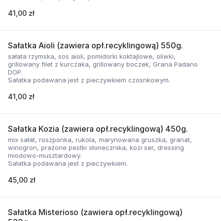
41,00 zł
Sałatka Aioli (zawiera opł.recyklingową) 550g.
sałata rzymska, sos aioli, pomidorki koktajlowe, oliwki,
grillowany filet z kurczaka, grillowany boczek, Grana Padano
DOP.
Sałatka podawana jest z pieczywkiem czosnkowym.
41,00 zł
Sałatka Kozia (zawiera opł.recyklingową) 450g.
mix sałat, roszponka, rukola, marynowana gruszka, granat,
winogron, prażone pestki słonecznika, kozi ser, dressing
miodowo-musztardowy.
Sałatka podawana jest z pieczywkiem.
45,00 zł
Sałatka Misterioso (zawiera opł.recyklingową)