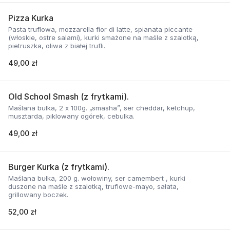
Pizza Kurka
Pasta truflowa, mozzarella fior di latte, spianata piccante
(włoskie, ostre salami), kurki smażone na maśle z szalotką,
pietruszka, oliwa z białej trufli.
49,00 zł
Old School Smash (z frytkami).
Maślana bułka, 2 x 100g. „smasha”, ser cheddar, ketchup,
musztarda, piklowany ogórek, cebulka.
49,00 zł
Burger Kurka (z frytkami).
Maślana bułka, 200 g. wołowiny, ser camembert , kurki
duszone na maśle z szalotką, truflowe-mayo, sałata,
grillowany boczek.
52,00 zł