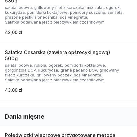
530g.
sałata lodowa, grillowany filet z kurczaka, mix sałat, ogórek,
kukurydza, pomidorki koktajlowe, pomidory suszone, ser feta,
prażone pestki słonecznika, sos vinegrette.
Sałatka podawana jest z pieczywkiem czosnkowym.
42,00 zł
Sałatka Cesarska (zawiera opł.recyklingową)
500g.
sałata lodowa, rukola, ogórek, pomidorki koktajlowe,
gorgonzola DOP, kukurydza, grana padano DOP, grillowany
filet z kurczaka, grillowany boczek, sos vinegrette.
Sałatka podawana jest z pieczywkiem czosnkowym.
43,00 zł
Dania mięsne
Polędwiczki wieprzowe przygotowane metodą