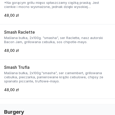
*Na gorącym grillu mięso spłaszczamy ciężką praską. Jest
cienkie i mocno wysmażone, jednak dzięki wysokiej
temperaturze, zyskuje jednocześnie chrupiąca skorupkę i
delikatną soczystość.
48,00 zł
Smash Raclette
Maślana bułka, 2x100g. "smasha", ser Raclette, nasz autorski
Bacon Jam, grillowana cebulka, sos chipotle-mayo.
48,00 zł
Smash Trufla
Maślana bułka, 2x100g."smasha", ser camembert, grillowana
cebulka, pieczarka, panierowane krążki cebulowe, chipsy ze
spianato piccante, truflowe-mayo.
48,00 zł
Burgery