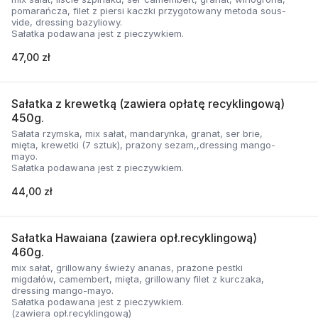
pomarańcza, filet z piersi kaczki przygotowany metoda sous-
vide, dressing bazyliowy.
Sałatka podawana jest z pieczywkiem.
47,00 zł
Sałatka z krewetką (zawiera opłatę recyklingową)
450g.
Sałata rzymska, mix sałat, mandarynka, granat, ser brie,
mięta, krewetki (7 sztuk), prażony sezam,,dressing mango-
mayo.
Sałatka podawana jest z pieczywkiem.
44,00 zł
Sałatka Hawaiana (zawiera opł.recyklingową)
460g.
mix sałat, grillowany świeży ananas, prażone pestki
migdałów, camembert, mięta, grillowany filet z kurczaka,
dressing mango-mayo.
Sałatka podawana jest z pieczywkiem.
(zawiera opł.recyklingową)