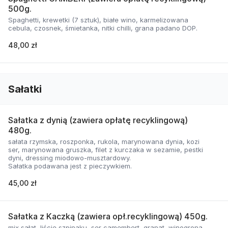
500g.
Spaghetti, krewetki (7 sztuk), białe wino, karmelizowana
cebula, czosnek, śmietanka, nitki chilli, grana padano DOP.
48,00 zł
Sałatki
Sałatka z dynią (zawiera opłatę recyklingową)
480g.
sałata rzymska, roszponka, rukola, marynowana dynia, kozi
ser, marynowana gruszka, filet z kurczaka w sezamie, pestki
dyni, dressing miodowo-musztardowy.
Sałatka podawana jest z pieczywkiem.
45,00 zł
Sałatka z Kaczką (zawiera opł.recyklingową) 450g.
mix sałat, liście szpinaku, ser camembert, granat, winogrona,