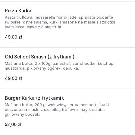
Pizza Kurka
Pasta truflowa, mozzarella fior di latte, spianata piccante
(włoskie, ostre salami), kurki smażone na maśle z szalotką,
pietruszka, oliwa z białej trufli.
49,00 zł
Old School Smash (z frytkami).
Maślana bułka, 2 x 100g. „smasha”, ser cheddar, ketchup,
musztarda, piklowany ogórek, cebulka.
49,00 zł
Burger Kurka (z frytkami).
Maślana bułka, 200 g. wołowiny, ser camembert , kurki
duszone na maśle z szalotką, truflowe-mayo, sałata,
grillowany boczek.
52,00 zł