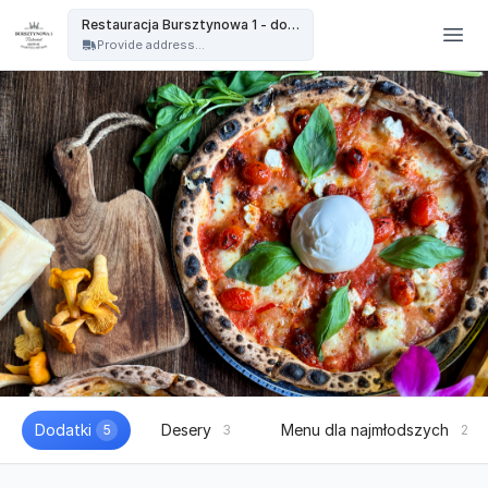
Restauracja Bursztynowa - Restauracja Bursztynowa 1 - dowóz
Restauracja Bursztynowa 1 - dowóz
Provide address...
Dodatki
Desery
Menu dla najmłodszych
5
3
2