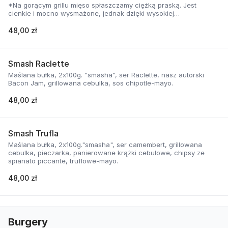
*Na gorącym grillu mięso spłaszczamy ciężką praską. Jest
cienkie i mocno wysmażone, jednak dzięki wysokiej
temperaturze, zyskuje jednocześnie chrupiąca skorupkę i
delikatną soczystość.
48,00 zł
Smash Raclette
Maślana bułka, 2x100g. "smasha", ser Raclette, nasz autorski
Bacon Jam, grillowana cebulka, sos chipotle-mayo.
48,00 zł
Smash Trufla
Maślana bułka, 2x100g."smasha", ser camembert, grillowana
cebulka, pieczarka, panierowane krążki cebulowe, chipsy ze
spianato piccante, truflowe-mayo.
48,00 zł
Burgery