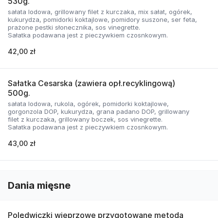
530g.
sałata lodowa, grillowany filet z kurczaka, mix sałat, ogórek,
kukurydza, pomidorki koktajlowe, pomidory suszone, ser feta,
prażone pestki słonecznika, sos vinegrette.
Sałatka podawana jest z pieczywkiem czosnkowym.
42,00 zł
Sałatka Cesarska (zawiera opł.recyklingową)
500g.
sałata lodowa, rukola, ogórek, pomidorki koktajlowe,
gorgonzola DOP, kukurydza, grana padano DOP, grillowany
filet z kurczaka, grillowany boczek, sos vinegrette.
Sałatka podawana jest z pieczywkiem czosnkowym.
43,00 zł
Dania mięsne
Polędwiczki wieprzowe przygotowane metodą