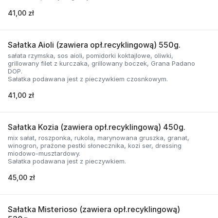
41,00 zł
Sałatka Aioli (zawiera opł.recyklingową) 550g.
sałata rzymska, sos aioli, pomidorki koktajlowe, oliwki,
grillowany filet z kurczaka, grillowany boczek, Grana Padano
DOP.
Sałatka podawana jest z pieczywkiem czosnkowym.
41,00 zł
Sałatka Kozia (zawiera opł.recyklingową) 450g.
mix sałat, roszponka, rukola, marynowana gruszka, granat,
winogron, prażone pestki słonecznika, kozi ser, dressing
miodowo-musztardowy.
Sałatka podawana jest z pieczywkiem.
45,00 zł
Sałatka Misterioso (zawiera opł.recyklingową)