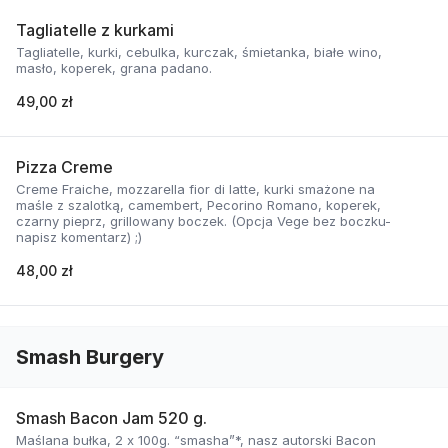
Tagliatelle z kurkami
Tagliatelle, kurki, cebulka, kurczak, śmietanka, białe wino,
masło, koperek, grana padano.
49,00 zł
Pizza Creme
Creme Fraiche, mozzarella fior di latte, kurki smażone na
maśle z szalotką, camembert, Pecorino Romano, koperek,
czarny pieprz, grillowany boczek. (Opcja Vege bez boczku-
napisz komentarz) ;)
48,00 zł
Smash Burgery
Smash Bacon Jam 520 g.
Maślana bułka, 2 x 100g. “smasha”*, nasz autorski Bacon