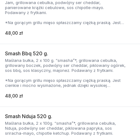
Jam, grillowana cebulka, podwójny ser cheddar,
panierowane krążki cebulowe, sos chipotle-mayo.
Podawany z frytkami.
*Na gorącym grillu mięso spłaszczamy ciężką praską. Jest
cienkie i mocno wysmażone, jednak dzięki wysokiej
temperaturze, zyskuje jednocześnie chrupiąca skorupkę i
48,00 zł
delikatną soczystość.
Smash Bbq 520 g.
Maślana bułka, 2 x 100 g. “smasha”*, grillowana cebulka,
grillowany boczek, podwójny ser cheddar, piklowany ogórek,
sos bbq, sos klasyczny, majonez. Podawany z frytkami.
*Na gorącym grillu mięso spłaszczamy ciężką praską. Jest
cienkie i mocno wysmażone, jednak dzięki wysokiej
temperaturze, zyskuje jednocześnie chrupiąca skorupkę i
delikatną soczystość.
48,00 zł
Smash Nduja 520 g.
Maślana bułka, 2 x 100g. “smasha”*, grillowana cebulka,
Nduja, podwójny ser cheddar, piklowana papryka, sos
sriracha-mayo, chipotle ketchup. Podawany z frytkami.