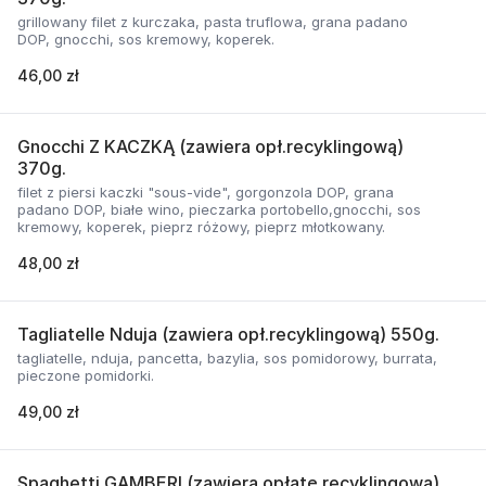
grillowany filet z kurczaka, pasta truflowa, grana padano
DOP, gnocchi, sos kremowy, koperek.
46,00 zł
Gnocchi Z KACZKĄ (zawiera opł.recyklingową)
370g.
filet z piersi kaczki "sous-vide", gorgonzola DOP, grana
padano DOP, białe wino, pieczarka portobello,gnocchi, sos
kremowy, koperek, pieprz różowy, pieprz młotkowany.
48,00 zł
Tagliatelle Nduja (zawiera opł.recyklingową) 550g.
tagliatelle, nduja, pancetta, bazylia, sos pomidorowy, burrata,
pieczone pomidorki.
49,00 zł
Spaghetti GAMBERI (zawiera opłatę recyklingową)