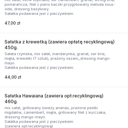
pomarańcza, filet z piersi kaczki przygotowany metoda sous-
vide, dressing bazyliowy.
Sałatka podawana jest z pieczywkiem.
47,00 zł
Sałatka z krewetką (zawiera opłatę recyklingową)
450g.
Sałata rzymska, mix sałat, mandarynka, granat, ser brie,
mięta, krewetki (7 sztuk), prażony sezam,,dressing mango-
mayo.
Sałatka podawana jest z pieczywkiem.
44,00 zł
Sałatka Hawaiana (zawiera opł.recyklingową)
460g.
mix sałat, grillowany świeży ananas, prażone pestki
migdałów, camembert, mięta, grillowany filet z kurczaka,
dressing mango-mayo.
Sałatka podawana jest z pieczywkiem.
(zawiera opł.recyklingową)