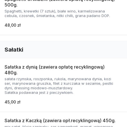
500g.
Spaghetti, krewetki (7 sztuk), białe wino, karmelizowana
cebula, czosnek, śmietanka, nitki chilli, grana padano DOP.
48,00 zł
Sałatki
Sałatka z dynią (zawiera opłatę recyklingową)
480g.
sałata rzymska, roszponka, rukola, marynowana dynia, kozi
ser, marynowana gruszka, filet z kurczaka w sezamie, pestki
dyni, dressing miodowo-musztardowy.
Sałatka podawana jest z pieczywkiem.
45,00 zł
Sałatka z Kaczką (zawiera opł.recyklingową) 450g.
mix sałat, liście szpinaku, ser camembert, granat, winogrona,