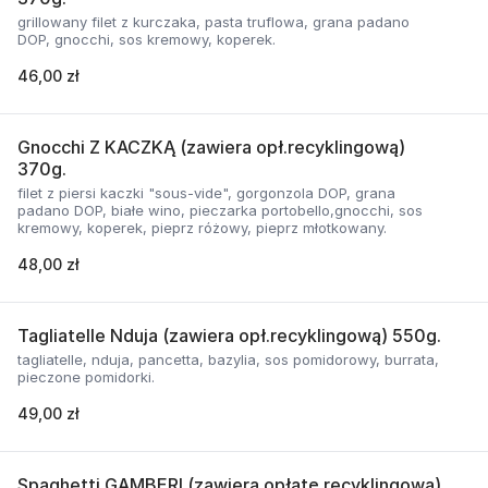
grillowany filet z kurczaka, pasta truflowa, grana padano
DOP, gnocchi, sos kremowy, koperek.
46,00 zł
Gnocchi Z KACZKĄ (zawiera opł.recyklingową)
370g.
filet z piersi kaczki "sous-vide", gorgonzola DOP, grana
padano DOP, białe wino, pieczarka portobello,gnocchi, sos
kremowy, koperek, pieprz różowy, pieprz młotkowany.
48,00 zł
Tagliatelle Nduja (zawiera opł.recyklingową) 550g.
tagliatelle, nduja, pancetta, bazylia, sos pomidorowy, burrata,
pieczone pomidorki.
49,00 zł
Spaghetti GAMBERI (zawiera opłatę recyklingową)