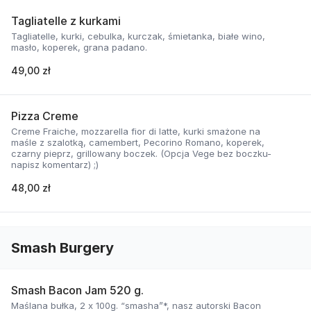
Tagliatelle z kurkami
Tagliatelle, kurki, cebulka, kurczak, śmietanka, białe wino,
masło, koperek, grana padano.
49,00 zł
Pizza Creme
Creme Fraiche, mozzarella fior di latte, kurki smażone na
maśle z szalotką, camembert, Pecorino Romano, koperek,
czarny pieprz, grillowany boczek. (Opcja Vege bez boczku-
napisz komentarz) ;)
48,00 zł
Smash Burgery
Smash Bacon Jam 520 g.
Maślana bułka, 2 x 100g. “smasha”*, nasz autorski Bacon