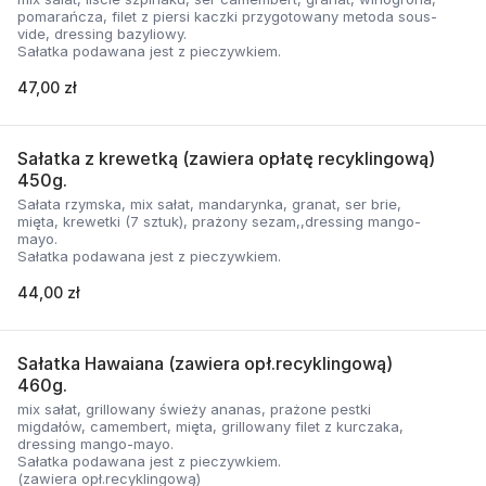
pomarańcza, filet z piersi kaczki przygotowany metoda sous-
vide, dressing bazyliowy.
Sałatka podawana jest z pieczywkiem.
47,00 zł
Sałatka z krewetką (zawiera opłatę recyklingową)
450g.
Sałata rzymska, mix sałat, mandarynka, granat, ser brie,
mięta, krewetki (7 sztuk), prażony sezam,,dressing mango-
mayo.
Sałatka podawana jest z pieczywkiem.
44,00 zł
Sałatka Hawaiana (zawiera opł.recyklingową)
460g.
mix sałat, grillowany świeży ananas, prażone pestki
migdałów, camembert, mięta, grillowany filet z kurczaka,
dressing mango-mayo.
Sałatka podawana jest z pieczywkiem.
(zawiera opł.recyklingową)