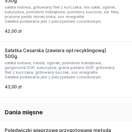
530g.
sałata lodowa, grillowany filet z kurczaka, mix sałat, ogórek,
kukurydza, pomidorki koktajlowe, pomidory suszone, ser feta,
prażone pestki słonecznika, sos vinegrette.
Sałatka podawana jest z pieczywkiem czosnkowym.
42,00 zł
Sałatka Cesarska (zawiera opł.recyklingową)
500g.
sałata lodowa, rukola, ogórek, pomidorki koktajlowe,
gorgonzola DOP, kukurydza, grana padano DOP, grillowany
filet z kurczaka, grillowany boczek, sos vinegrette.
Sałatka podawana jest z pieczywkiem czosnkowym.
43,00 zł
Dania mięsne
Polędwiczki wieprzowe przygotowane metodą