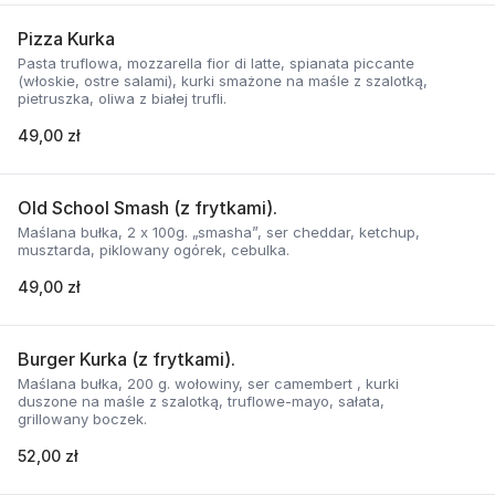
Pizza Kurka
Pasta truflowa, mozzarella fior di latte, spianata piccante
(włoskie, ostre salami), kurki smażone na maśle z szalotką,
pietruszka, oliwa z białej trufli.
49,00 zł
Old School Smash (z frytkami).
Maślana bułka, 2 x 100g. „smasha”, ser cheddar, ketchup,
musztarda, piklowany ogórek, cebulka.
49,00 zł
Burger Kurka (z frytkami).
Maślana bułka, 200 g. wołowiny, ser camembert , kurki
duszone na maśle z szalotką, truflowe-mayo, sałata,
grillowany boczek.
52,00 zł