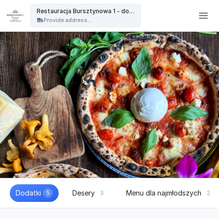
Restauracja Bursztynowa - Restauracja Bursztynowa 1 - dowóz
Restauracja Bursztynowa 1 - dowóz
Provide address...
Dodatki
Desery
Menu dla najmłodszych
5
3
2