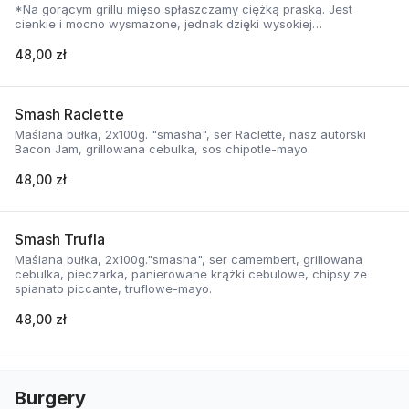
*Na gorącym grillu mięso spłaszczamy ciężką praską. Jest
cienkie i mocno wysmażone, jednak dzięki wysokiej
temperaturze, zyskuje jednocześnie chrupiąca skorupkę i
delikatną soczystość.
48,00 zł
Smash Raclette
Maślana bułka, 2x100g. "smasha", ser Raclette, nasz autorski
Bacon Jam, grillowana cebulka, sos chipotle-mayo.
48,00 zł
Smash Trufla
Maślana bułka, 2x100g."smasha", ser camembert, grillowana
cebulka, pieczarka, panierowane krążki cebulowe, chipsy ze
spianato piccante, truflowe-mayo.
48,00 zł
Burgery