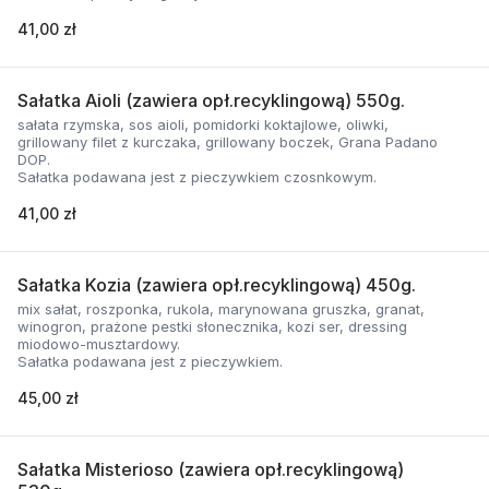
41,00 zł
Sałatka Aioli (zawiera opł.recyklingową) 550g.
sałata rzymska, sos aioli, pomidorki koktajlowe, oliwki,
grillowany filet z kurczaka, grillowany boczek, Grana Padano
DOP.
Sałatka podawana jest z pieczywkiem czosnkowym.
41,00 zł
Sałatka Kozia (zawiera opł.recyklingową) 450g.
mix sałat, roszponka, rukola, marynowana gruszka, granat,
winogron, prażone pestki słonecznika, kozi ser, dressing
miodowo-musztardowy.
Sałatka podawana jest z pieczywkiem.
45,00 zł
Sałatka Misterioso (zawiera opł.recyklingową)