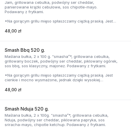
Jam, grillowana cebulka, podwójny ser cheddar,
panierowane krążki cebulowe, sos chipotle-mayo.
Podawany z frytkami.
*Na gorącym grillu mięso spłaszczamy ciężką praską. Jest
cienkie i mocno wysmażone, jednak dzięki wysokiej
temperaturze, zyskuje jednocześnie chrupiąca skorupkę i
48,00 zł
delikatną soczystość.
Smash Bbq 520 g.
Maślana bułka, 2 x 100 g. “smasha”*, grillowana cebulka,
grillowany boczek, podwójny ser cheddar, piklowany ogórek,
sos bbq, sos klasyczny, majonez. Podawany z frytkami.
*Na gorącym grillu mięso spłaszczamy ciężką praską. Jest
cienkie i mocno wysmażone, jednak dzięki wysokiej
temperaturze, zyskuje jednocześnie chrupiąca skorupkę i
delikatną soczystość.
48,00 zł
Smash Nduja 520 g.
Maślana bułka, 2 x 100g. “smasha”*, grillowana cebulka,
Nduja, podwójny ser cheddar, piklowana papryka, sos
sriracha-mayo, chipotle ketchup. Podawany z frytkami.