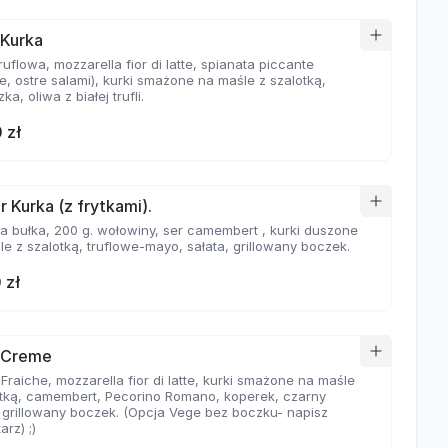
 Kurka
ruflowa, mozzarella fior di latte, spianata piccante
e, ostre salami), kurki smażone na maśle z szalotką,
ka, oliwa z białej trufli.
 zł
r Kurka (z frytkami).
a bułka, 200 g. wołowiny, ser camembert , kurki duszone
e z szalotką, truflowe-mayo, sałata, grillowany boczek.
 zł
 Creme
raiche, mozzarella fior di latte, kurki smażone na maśle
otką, camembert, Pecorino Romano, koperek, czarny
, grillowany boczek. (Opcja Vege bez boczku- napisz
rz) ;)