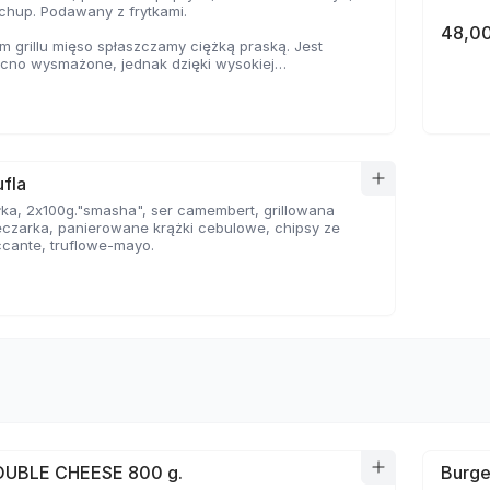
tchup. Podawany z frytkami.
48,00
 grillu mięso spłaszczamy ciężką praską. Jest
ocno wysmażone, jednak dzięki wysokiej
e, zyskuje jednocześnie chrupiąca skorupkę i
oczystość.
fla
ka, 2x100g."smasha", ser camembert, grillowana
eczarka, panierowane krążki cebulowe, chipsy ze
ccante, truflowe-mayo.
OUBLE CHEESE 800 g.
Burge