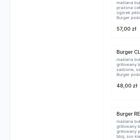
maślana bu
prażona ceb
ogórek pikl
Burger poda
57,00 zł
Burger C
maślana bu
grillowany 
sadzone, sa
Burger poda
48,00 zł
Burger R
maślana bu
grillowany 
grillowany 
bbq, sos kl