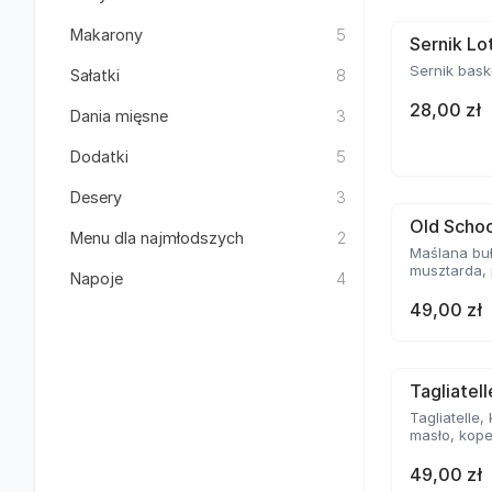
Makarony
5
Sernik Lo
Sernik bask
Sałatki
8
28,00 zł
Dania mięsne
3
Dodatki
5
Desery
3
Old Schoo
Menu dla najmłodszych
2
Maślana buł
musztarda, 
Napoje
4
49,00 zł
Tagliatel
Tagliatelle,
masło, kope
49,00 zł