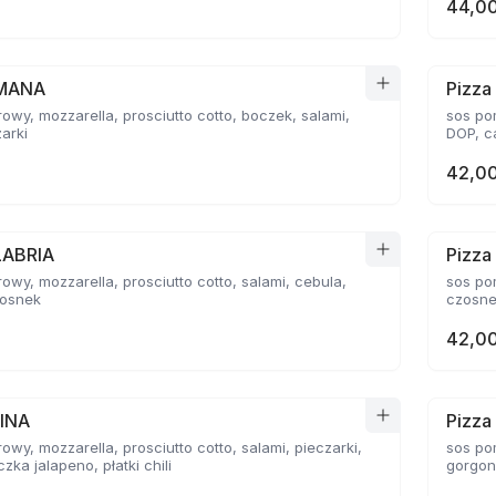
44,00
OMANA
Pizz
owy, mozzarella, prosciutto cotto, boczek, salami,
sos po
zarki
DOP, c
42,00
LABRIA
Pizza
owy, mozzarella, prosciutto cotto, salami, cebula,
sos po
zosnek
czosne
42,00
TINA
Pizza
owy, mozzarella, prosciutto cotto, salami, pieczarki,
sos po
zka jalapeno, płatki chili
gorgon