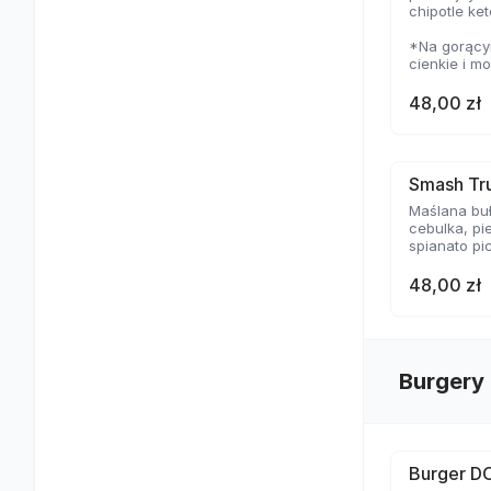
chipotle ke
*Na gorącym
cienkie i m
temperaturz
delikatną s
48,00 zł
Smash Tru
Maślana buł
cebulka, pi
spianato pi
48,00 zł
Burgery
Burger D