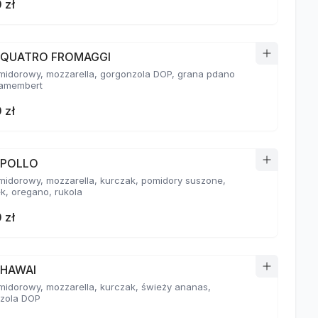
 zł
a QUATRO FROMAGGI
midorowy, mozzarella, gorgonzola DOP, grana pdano
amembert
 zł
 POLLO
midorowy, mozzarella, kurczak, pomidory suszone,
k, oregano, rukola
 zł
 HAWAI
midorowy, mozzarella, kurczak, świeży ananas,
zola DOP