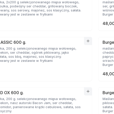
łka, 2x200 g selekcjonowanego mięsa wołowego,
maślan
ulka, podwójny ser cheddar, grillowany boczek,
ser, g
owany, sos serowy, majonez, sos klasyczny, sałata.
wiśnio
wany jest w zestawie w frytkami
Burger
48,00
LASSIC 600 g.
Burge
łka, 200 g. selekcjonowanego mięsa wołowego,
maślan
bekon, ser cheddar, ogórek piklowany, jajko
chedda
łata, sos bbq, majonez, sos klasyczny.
papryc
wany jest w zestawie w frytkami
srirac
Burger
48,00
ED OX 600 g.
Burge
łka, 200 g. selekcjonowanego mięsa wołowego,
Maślan
bekon, nasz autorski Bacon Jam, ser cheddar,
piklowa
pomidor, panierowane krążki cebulowe, sałata, sos
sałata.
asyczny.
Burger