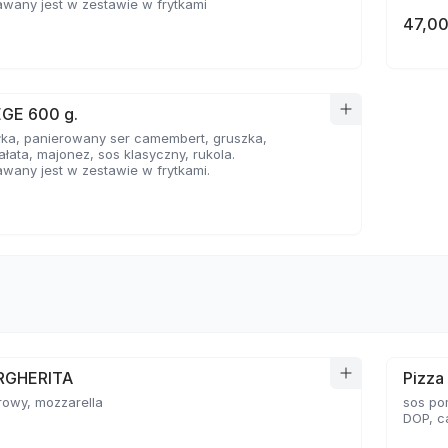
wany jest w zestawie w frytkami
47,00
EGE 600 g.
łka, panierowany ser camembert, gruszka,
ałata, majonez, sos klasyczny, rukola.
wany jest w zestawie w frytkami.
RGHERITA
Pizz
rowy, mozzarella
sos po
DOP, c