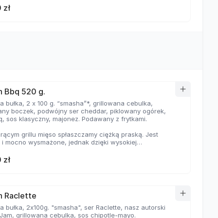
 zł
 Bbq 520 g.
 bułka, 2 x 100 g. “smasha”*, grillowana cebulka,
wany boczek, podwójny ser cheddar, piklowany ogórek,
q, sos klasyczny, majonez. Podawany z frytkami.
rącym grillu mięso spłaszczamy ciężką praską. Jest
e i mocno wysmażone, jednak dzięki wysokiej
aturze, zyskuje jednocześnie chrupiąca skorupkę i
ną soczystość.
 zł
 Raclette
 bułka, 2x100g. "smasha", ser Raclette, nasz autorski
Jam, grillowana cebulka, sos chipotle-mayo.