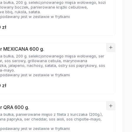
a bułka, 200 g. selekcjonowanego mięsa wołowego, kozi
rillowany boczek, panierowane krążki cebulowe,
we bbq, rukola, sałata.
 podawany jest w zestawie w frytkami
 zł
r MEXICANA 600 g.
a bułka, 200 g. selekcjonowanego mięsa wołowego, ser
r, sos serowy, grillowana cebula, marynowana
zka, jalapeno, nachosy, sałata, ostry sos paprykowy, sos
ha-mayo.
 podawany jest w zestawie w frytkami
 zł
r QRA 600 g.
a bułka, panierowane mięso z fileta z kurczaka (200g.),
na papryka, ser cheddar, sos aioli, sos chipotle-mayo,
 podawany jest w zestawie w frytkami