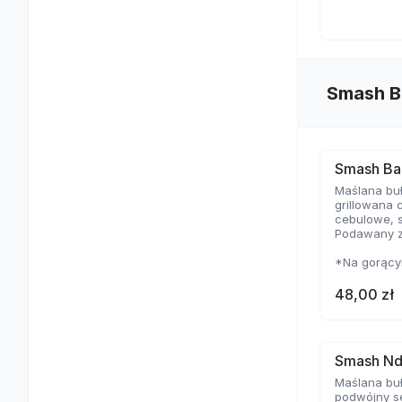
Smash B
Smash Ba
Maślana buł
grillowana 
cebulowe, 
Podawany z
*Na gorącym
cienkie i m
temperaturz
48,00 zł
delikatną s
Smash Nd
Maślana buł
podwójny se