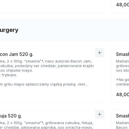
48,00
urgery
con Jam 520 g.
Smash
ka, 2 x 100g. “smasha”*, nasz autorski Bacon Jam,
Maślana
cebulka, podwójny ser cheddar, panierowane krążki
grillo
sos chipotle-mayo.
sos bb
 frytkami.
*Na go
 grillu mięso spłaszczamy ciężką praską. Jest
cienki
ocno wysmażone, jednak dzięki wysokiej
temper
e, zyskuje jednocześnie chrupiąca skorupkę i
delikat
48,00
oczystość.
uja 520 g.
Smash
ka, 2 x 100g. “smasha”*, grillowana cebulka, Nduja,
Maślana
r cheddar, piklowana papryka, sos sriracha-mayo,
Bacon 