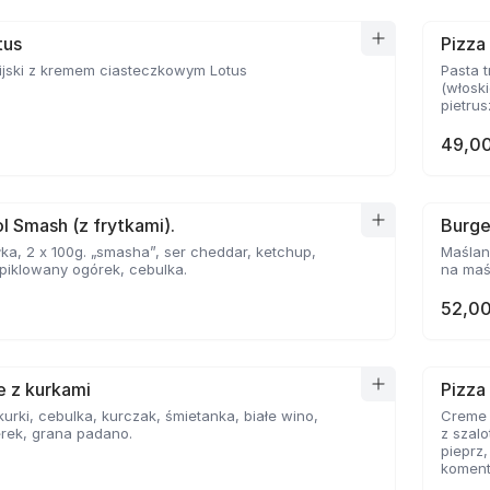
tus
Pizza
ijski z kremem ciasteczkowym Lotus
Pasta t
(włoski
pietrusz
49,00
l Smash (z frytkami).
Burge
ka, 2 x 100g. „smasha”, ser cheddar, ketchup,
Maślan
piklowany ogórek, cebulka.
na maśl
52,00
le z kurkami
Pizza
 kurki, cebulka, kurczak, śmietanka, białe wino,
Creme F
rek, grana padano.
z szal
pieprz
komenta