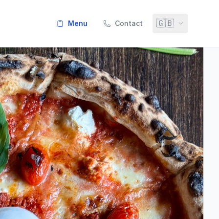
🇬🇧
menu
Contact