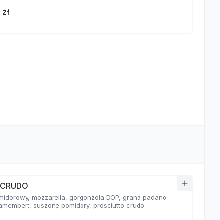
 zł
a CRUDO
midorowy, mozzarella, gorgonzola DOP, grana padano
amembert, suszone pomidory, prosciutto crudo