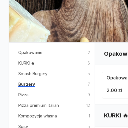
Opakowanie
2
Opakow
KURKI 🔥
6
Smash Burgery
5
Opakowan
Burgery
7
2,00 zł
Pizza
9
Pizza premium Italian
12
KURKI 
Kompozycja własna
1
Sosy
5