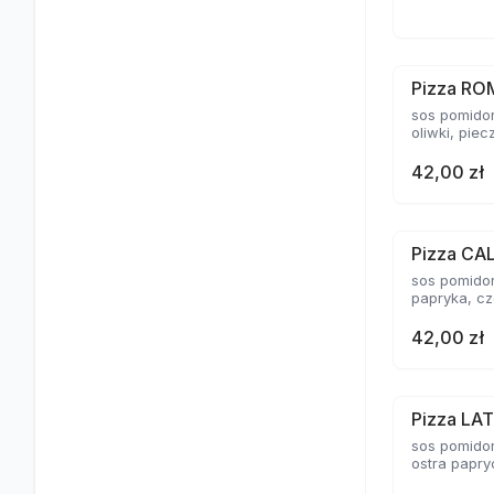
Pizza R
sos pomidor
oliwki, piec
42,00 zł
Pizza CA
sos pomidor
papryka, c
42,00 zł
Pizza LA
sos pomidor
ostra papryc