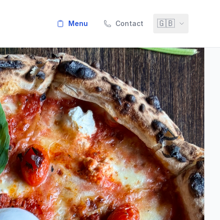
🇬🇧
menu
Contact