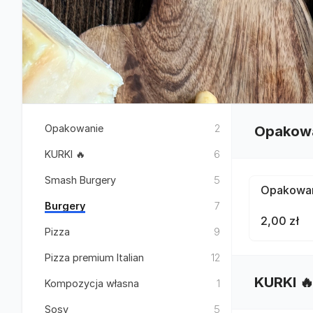
Opakowanie
2
Opakow
KURKI 🔥
6
Smash Burgery
5
Opakowan
Burgery
7
2,00 zł
Pizza
9
Pizza premium Italian
12
KURKI 
Kompozycja własna
1
Sosy
5