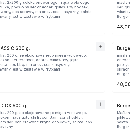
łka, 2x200 g selekcjonowanego mięsa wołowego,
maślan
ulka, podwójny ser cheddar, grillowany boczek,
ser, g
owany, sos serowy, majonez, sos klasyczny, sałata.
wiśnio
wany jest w zestawie w frytkami
Burger
48,00
LASSIC 600 g.
Burge
łka, 200 g. selekcjonowanego mięsa wołowego,
maślan
bekon, ser cheddar, ogórek piklowany, jajko
chedda
łata, sos bbq, majonez, sos klasyczny.
papryc
wany jest w zestawie w frytkami
srirac
Burger
48,00
ED OX 600 g.
Burge
łka, 200 g. selekcjonowanego mięsa wołowego,
Maślan
bekon, nasz autorski Bacon Jam, ser cheddar,
piklowa
pomidor, panierowane krążki cebulowe, sałata, sos
sałata.
asyczny.
Burger