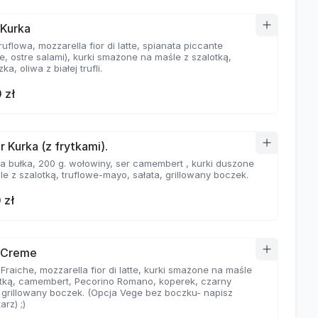
 Kurka
ruflowa, mozzarella fior di latte, spianata piccante
e, ostre salami), kurki smażone na maśle z szalotką,
ka, oliwa z białej trufli.
 zł
r Kurka (z frytkami).
a bułka, 200 g. wołowiny, ser camembert , kurki duszone
e z szalotką, truflowe-mayo, sałata, grillowany boczek.
 zł
 Creme
raiche, mozzarella fior di latte, kurki smażone na maśle
otką, camembert, Pecorino Romano, koperek, czarny
, grillowany boczek. (Opcja Vege bez boczku- napisz
rz) ;)