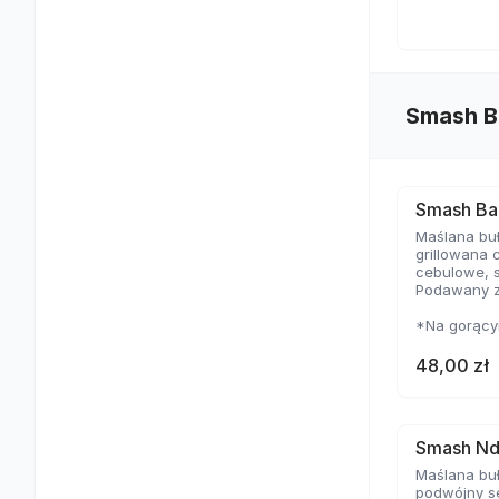
Smash B
Smash Ba
Maślana buł
grillowana 
cebulowe, 
Podawany z
*Na gorącym
cienkie i m
temperaturz
48,00 zł
delikatną s
Smash Nd
Maślana buł
podwójny se