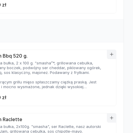
 zł
 Bbq 520 g.
 bułka, 2 x 100 g. “smasha”*, grillowana cebulka,
wany boczek, podwójny ser cheddar, piklowany ogórek,
q, sos klasyczny, majonez. Podawany z frytkami.
rącym grillu mięso spłaszczamy ciężką praską. Jest
e i mocno wysmażone, jednak dzięki wysokiej
aturze, zyskuje jednocześnie chrupiąca skorupkę i
ną soczystość.
 zł
 Raclette
 bułka, 2x100g. "smasha", ser Raclette, nasz autorski
Jam, grillowana cebulka, sos chipotle-mayo.