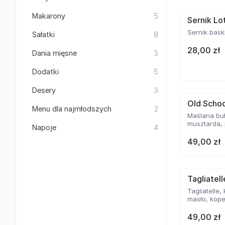
Makarony
5
Sernik Lo
Sernik bask
Sałatki
8
28,00 zł
Dania mięsne
3
Dodatki
5
Desery
3
Old Schoo
Menu dla najmłodszych
2
Maślana buł
musztarda, 
Napoje
4
49,00 zł
Tagliatel
Tagliatelle,
masło, kope
49,00 zł