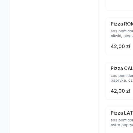
Pizza R
sos pomidor
oliwki, piec
42,00 zł
Pizza CA
sos pomidor
papryka, c
42,00 zł
Pizza LA
sos pomidor
ostra papryc