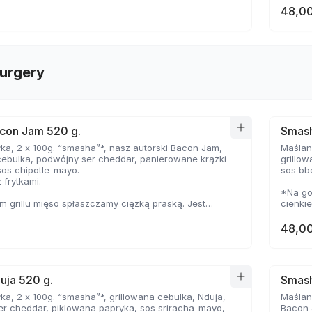
48,00
urgery
con Jam 520 g.
Smash
ka, 2 x 100g. “smasha”*, nasz autorski Bacon Jam,
Maślana
cebulka, podwójny ser cheddar, panierowane krążki
grillo
sos chipotle-mayo.
sos bb
 frytkami.
*Na go
 grillu mięso spłaszczamy ciężką praską. Jest
cienki
ocno wysmażone, jednak dzięki wysokiej
temper
e, zyskuje jednocześnie chrupiąca skorupkę i
delikat
48,00
oczystość.
uja 520 g.
Smash
ka, 2 x 100g. “smasha”*, grillowana cebulka, Nduja,
Maślana
r cheddar, piklowana papryka, sos sriracha-mayo,
Bacon 