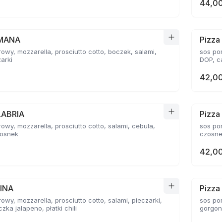
44,00
OMANA
Pizz
owy, mozzarella, prosciutto cotto, boczek, salami,
sos po
zarki
DOP, c
42,00
LABRIA
Pizza
owy, mozzarella, prosciutto cotto, salami, cebula,
sos po
zosnek
czosne
42,00
TINA
Pizza
owy, mozzarella, prosciutto cotto, salami, pieczarki,
sos po
zka jalapeno, płatki chili
gorgon