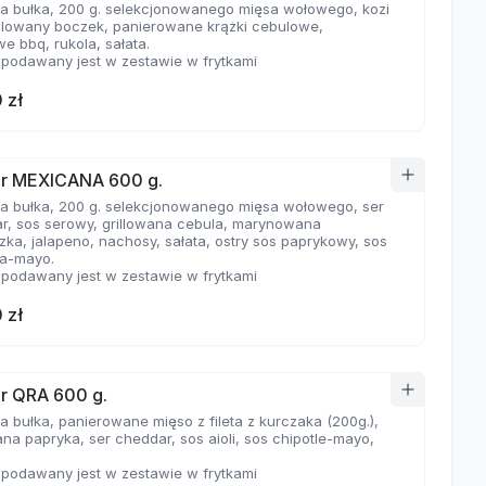
a bułka, 200 g. selekcjonowanego mięsa wołowego, kozi
rillowany boczek, panierowane krążki cebulowe,
we bbq, rukola, sałata.
 podawany jest w zestawie w frytkami
 zł
r MEXICANA 600 g.
a bułka, 200 g. selekcjonowanego mięsa wołowego, ser
r, sos serowy, grillowana cebula, marynowana
zka, jalapeno, nachosy, sałata, ostry sos paprykowy, sos
ha-mayo.
 podawany jest w zestawie w frytkami
 zł
r QRA 600 g.
a bułka, panierowane mięso z fileta z kurczaka (200g.),
na papryka, ser cheddar, sos aioli, sos chipotle-mayo,
 podawany jest w zestawie w frytkami