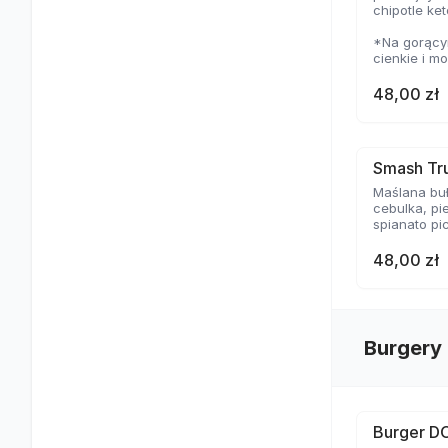
chipotle ke
*Na gorącym
cienkie i m
temperaturz
delikatną s
48,00 zł
Smash Tru
Maślana buł
cebulka, pi
spianato pi
48,00 zł
Burgery
Burger D