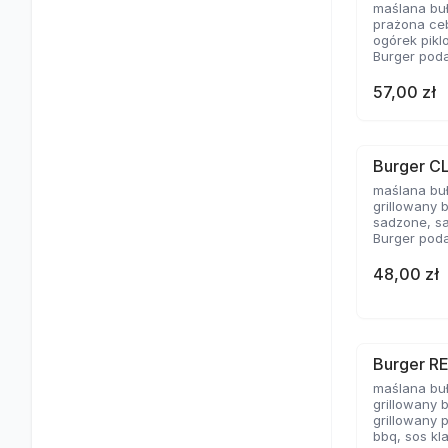
maślana bu
prażona ceb
ogórek pikl
Burger poda
57,00 zł
Burger C
maślana bu
grillowany 
sadzone, sa
Burger poda
48,00 zł
Burger R
maślana bu
grillowany 
grillowany 
bbq, sos kl