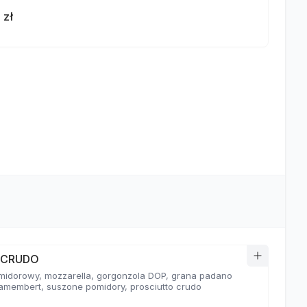
 zł
a CRUDO
midorowy, mozzarella, gorgonzola DOP, grana padano
amembert, suszone pomidory, prosciutto crudo