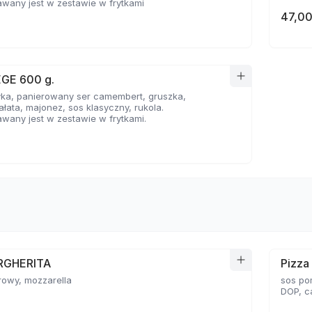
wany jest w zestawie w frytkami
47,00
EGE 600 g.
łka, panierowany ser camembert, gruszka,
ałata, majonez, sos klasyczny, rukola.
wany jest w zestawie w frytkami.
RGHERITA
Pizz
rowy, mozzarella
sos po
DOP, c