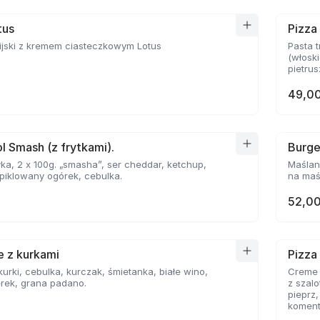
tus
Pizza
ijski z kremem ciasteczkowym Lotus
Pasta t
(włoski
pietrusz
49,00
l Smash (z frytkami).
Burge
ka, 2 x 100g. „smasha”, ser cheddar, ketchup,
Maślan
piklowany ogórek, cebulka.
na maśl
52,00
le z kurkami
Pizza
 kurki, cebulka, kurczak, śmietanka, białe wino,
Creme F
rek, grana padano.
z szal
pieprz
komenta