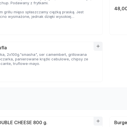
tchup. Podawany z frytkami.
48,00
 grillu mięso spłaszczamy ciężką praską. Jest
ocno wysmażone, jednak dzięki wysokiej
e, zyskuje jednocześnie chrupiąca skorupkę i
oczystość.
fla
ka, 2x100g."smasha", ser camembert, grillowana
eczarka, panierowane krążki cebulowe, chipsy ze
ccante, truflowe-mayo.
OUBLE CHEESE 800 g.
Burge