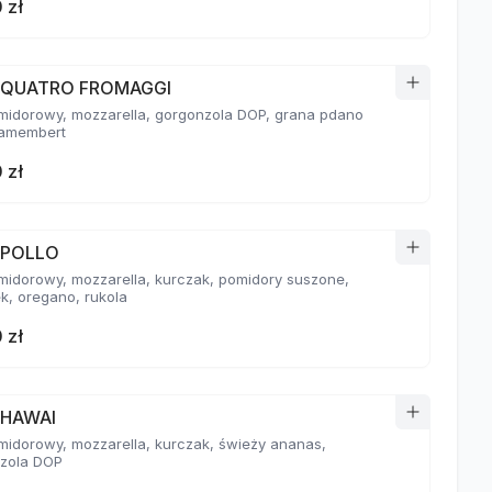
 zł
a QUATRO FROMAGGI
midorowy, mozzarella, gorgonzola DOP, grana pdano
amembert
 zł
 POLLO
midorowy, mozzarella, kurczak, pomidory suszone,
k, oregano, rukola
 zł
 HAWAI
midorowy, mozzarella, kurczak, świeży ananas,
zola DOP