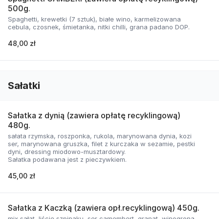
500g.
Spaghetti, krewetki (7 sztuk), białe wino, karmelizowana
cebula, czosnek, śmietanka, nitki chilli, grana padano DOP.
48,00 zł
Sałatki
Sałatka z dynią (zawiera opłatę recyklingową)
480g.
sałata rzymska, roszponka, rukola, marynowana dynia, kozi
ser, marynowana gruszka, filet z kurczaka w sezamie, pestki
dyni, dressing miodowo-musztardowy.
Sałatka podawana jest z pieczywkiem.
45,00 zł
Sałatka z Kaczką (zawiera opł.recyklingową) 450g.
mix sałat, liście szpinaku, ser camembert, granat, winogrona,