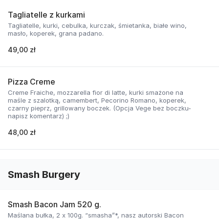
Tagliatelle z kurkami
Tagliatelle, kurki, cebulka, kurczak, śmietanka, białe wino,
masło, koperek, grana padano.
49,00 zł
Pizza Creme
Creme Fraiche, mozzarella fior di latte, kurki smażone na
maśle z szalotką, camembert, Pecorino Romano, koperek,
czarny pieprz, grillowany boczek. (Opcja Vege bez boczku-
napisz komentarz) ;)
48,00 zł
Smash Burgery
Smash Bacon Jam 520 g.
Maślana bułka, 2 x 100g. “smasha”*, nasz autorski Bacon