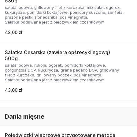
530g.
sałata lodowa, grillowany filet z kurczaka, mix sałat, ogórek,
kukurydza, pomidorki koktajlowe, pomidory suszone, ser feta,
prażone pestki słonecznika, sos vinegrette.
Sałatka podawana jest z pieczywkiem czosnkowym.
42,00 zł
Sałatka Cesarska (zawiera opł.recyklingową)
500g.
sałata lodowa, rukola, ogórek, pomidorki koktajlowe,
gorgonzola DOP, kukurydza, grana padano DOP, grillowany
filet z kurczaka, grillowany boczek, sos vinegrette.
Sałatka podawana jest z pieczywkiem czosnkowym.
43,00 zł
Dania mięsne
Polędwiczki wieprzowe przygotowane metodą