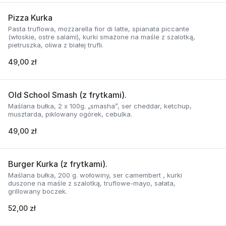
Pizza Kurka
Pasta truflowa, mozzarella fior di latte, spianata piccante
(włoskie, ostre salami), kurki smażone na maśle z szalotką,
pietruszka, oliwa z białej trufli.
49,00 zł
Old School Smash (z frytkami).
Maślana bułka, 2 x 100g. „smasha”, ser cheddar, ketchup,
musztarda, piklowany ogórek, cebulka.
49,00 zł
Burger Kurka (z frytkami).
Maślana bułka, 200 g. wołowiny, ser camembert , kurki
duszone na maśle z szalotką, truflowe-mayo, sałata,
grillowany boczek.
52,00 zł