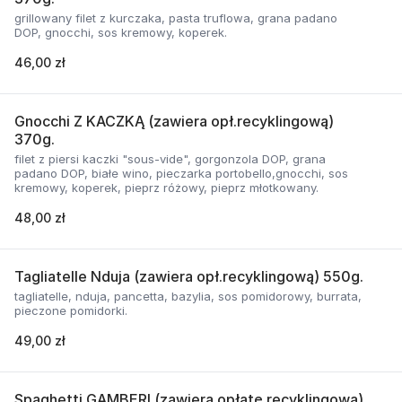
grillowany filet z kurczaka, pasta truflowa, grana padano
DOP, gnocchi, sos kremowy, koperek.
46,00 zł
Gnocchi Z KACZKĄ (zawiera opł.recyklingową)
370g.
filet z piersi kaczki "sous-vide", gorgonzola DOP, grana
padano DOP, białe wino, pieczarka portobello,gnocchi, sos
kremowy, koperek, pieprz różowy, pieprz młotkowany.
48,00 zł
Tagliatelle Nduja (zawiera opł.recyklingową) 550g.
tagliatelle, nduja, pancetta, bazylia, sos pomidorowy, burrata,
pieczone pomidorki.
49,00 zł
Spaghetti GAMBERI (zawiera opłatę recyklingową)