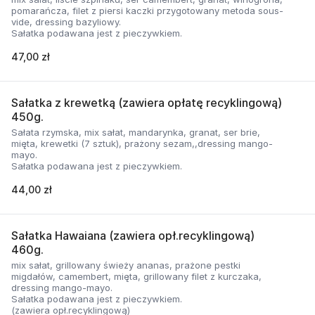
pomarańcza, filet z piersi kaczki przygotowany metoda sous-
vide, dressing bazyliowy.
Sałatka podawana jest z pieczywkiem.
47,00 zł
Sałatka z krewetką (zawiera opłatę recyklingową)
450g.
Sałata rzymska, mix sałat, mandarynka, granat, ser brie,
mięta, krewetki (7 sztuk), prażony sezam,,dressing mango-
mayo.
Sałatka podawana jest z pieczywkiem.
44,00 zł
Sałatka Hawaiana (zawiera opł.recyklingową)
460g.
mix sałat, grillowany świeży ananas, prażone pestki
migdałów, camembert, mięta, grillowany filet z kurczaka,
dressing mango-mayo.
Sałatka podawana jest z pieczywkiem.
(zawiera opł.recyklingową)