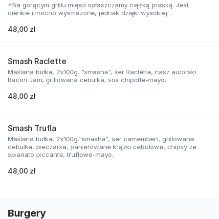
*Na gorącym grillu mięso spłaszczamy ciężką praską. Jest
cienkie i mocno wysmażone, jednak dzięki wysokiej
temperaturze, zyskuje jednocześnie chrupiąca skorupkę i
delikatną soczystość.
48,00 zł
Smash Raclette
Maślana bułka, 2x100g. "smasha", ser Raclette, nasz autorski
Bacon Jam, grillowana cebulka, sos chipotle-mayo.
48,00 zł
Smash Trufla
Maślana bułka, 2x100g."smasha", ser camembert, grillowana
cebulka, pieczarka, panierowane krążki cebulowe, chipsy ze
spianato piccante, truflowe-mayo.
48,00 zł
Burgery