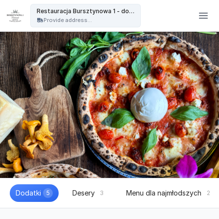
Restauracja Bursztynowa - Restauracja Bursztynowa 1 - dowóz
Restauracja Bursztynowa 1 - dowóz
Provide address...
Dodatki
Desery
Menu dla najmłodszych
5
3
2