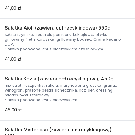
41,00 zł
Sałatka Aioli (zawiera opł.recyklingową) 550g.
sałata rzymska, sos aioli, pomidorki koktajlowe, oliwki,
grillowany filet z kurczaka, grillowany boczek, Grana Padano
DOP.
Sałatka podawana jest z pieczywkiem czosnkowym.
41,00 zł
Sałatka Kozia (zawiera opł.recyklingową) 450g.
mix sałat, roszponka, rukola, marynowana gruszka, granat,
winogron, prażone pestki słonecznika, kozi ser, dressing
miodowo-musztardowy.
Sałatka podawana jest z pieczywkiem.
45,00 zł
Sałatka Misterioso (zawiera opł.recyklingową)