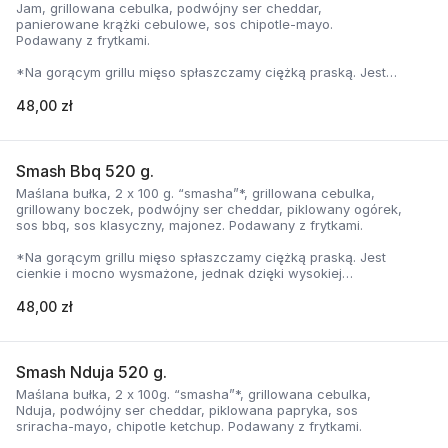
Jam, grillowana cebulka, podwójny ser cheddar,
panierowane krążki cebulowe, sos chipotle-mayo.
Podawany z frytkami.
*Na gorącym grillu mięso spłaszczamy ciężką praską. Jest
cienkie i mocno wysmażone, jednak dzięki wysokiej
temperaturze, zyskuje jednocześnie chrupiąca skorupkę i
48,00 zł
delikatną soczystość.
Smash Bbq 520 g.
Maślana bułka, 2 x 100 g. “smasha”*, grillowana cebulka,
grillowany boczek, podwójny ser cheddar, piklowany ogórek,
sos bbq, sos klasyczny, majonez. Podawany z frytkami.
*Na gorącym grillu mięso spłaszczamy ciężką praską. Jest
cienkie i mocno wysmażone, jednak dzięki wysokiej
temperaturze, zyskuje jednocześnie chrupiąca skorupkę i
delikatną soczystość.
48,00 zł
Smash Nduja 520 g.
Maślana bułka, 2 x 100g. “smasha”*, grillowana cebulka,
Nduja, podwójny ser cheddar, piklowana papryka, sos
sriracha-mayo, chipotle ketchup. Podawany z frytkami.