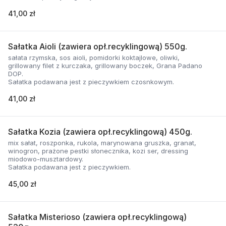
41,00 zł
Sałatka Aioli (zawiera opł.recyklingową) 550g.
sałata rzymska, sos aioli, pomidorki koktajlowe, oliwki,
grillowany filet z kurczaka, grillowany boczek, Grana Padano
DOP.
Sałatka podawana jest z pieczywkiem czosnkowym.
41,00 zł
Sałatka Kozia (zawiera opł.recyklingową) 450g.
mix sałat, roszponka, rukola, marynowana gruszka, granat,
winogron, prażone pestki słonecznika, kozi ser, dressing
miodowo-musztardowy.
Sałatka podawana jest z pieczywkiem.
45,00 zł
Sałatka Misterioso (zawiera opł.recyklingową)