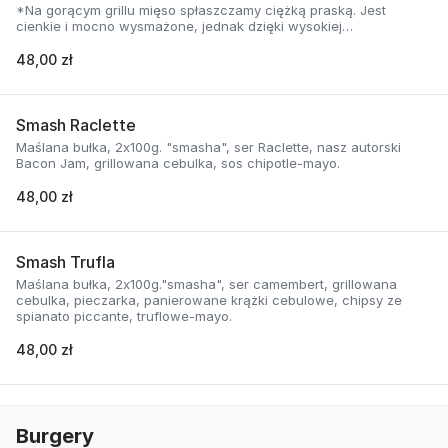
*Na gorącym grillu mięso spłaszczamy ciężką praską. Jest
cienkie i mocno wysmażone, jednak dzięki wysokiej
temperaturze, zyskuje jednocześnie chrupiąca skorupkę i
delikatną soczystość.
48,00 zł
Smash Raclette
Maślana bułka, 2x100g. "smasha", ser Raclette, nasz autorski
Bacon Jam, grillowana cebulka, sos chipotle-mayo.
48,00 zł
Smash Trufla
Maślana bułka, 2x100g."smasha", ser camembert, grillowana
cebulka, pieczarka, panierowane krążki cebulowe, chipsy ze
spianato piccante, truflowe-mayo.
48,00 zł
Burgery