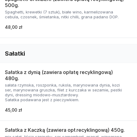
500g.
Spaghetti, krewetki (7 sztuk), białe wino, karmelizowana
cebula, czosnek, śmietanka, nitki chilli, grana padano DOP.
48,00 zł
Sałatki
Sałatka z dynią (zawiera opłatę recyklingową)
480g.
sałata rzymska, roszponka, rukola, marynowana dynia, kozi
ser, marynowana gruszka, filet z kurczaka w sezamie, pestki
dyni, dressing miodowo-musztardowy.
Sałatka podawana jest z pieczywkiem.
45,00 zł
Sałatka z Kaczką (zawiera opł.recyklingową) 450g.
mix sałat, liście szpinaku, ser camembert, granat, winogrona,