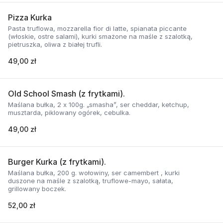
Pizza Kurka
Pasta truflowa, mozzarella fior di latte, spianata piccante
(włoskie, ostre salami), kurki smażone na maśle z szalotką,
pietruszka, oliwa z białej trufli.
49,00 zł
Old School Smash (z frytkami).
Maślana bułka, 2 x 100g. „smasha”, ser cheddar, ketchup,
musztarda, piklowany ogórek, cebulka.
49,00 zł
Burger Kurka (z frytkami).
Maślana bułka, 200 g. wołowiny, ser camembert , kurki
duszone na maśle z szalotką, truflowe-mayo, sałata,
grillowany boczek.
52,00 zł