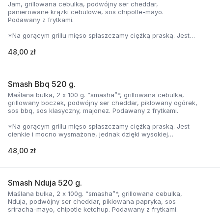
Jam, grillowana cebulka, podwójny ser cheddar,
panierowane krążki cebulowe, sos chipotle-mayo.
Podawany z frytkami.
*Na gorącym grillu mięso spłaszczamy ciężką praską. Jest
cienkie i mocno wysmażone, jednak dzięki wysokiej
temperaturze, zyskuje jednocześnie chrupiąca skorupkę i
48,00 zł
delikatną soczystość.
Smash Bbq 520 g.
Maślana bułka, 2 x 100 g. “smasha”*, grillowana cebulka,
grillowany boczek, podwójny ser cheddar, piklowany ogórek,
sos bbq, sos klasyczny, majonez. Podawany z frytkami.
*Na gorącym grillu mięso spłaszczamy ciężką praską. Jest
cienkie i mocno wysmażone, jednak dzięki wysokiej
temperaturze, zyskuje jednocześnie chrupiąca skorupkę i
delikatną soczystość.
48,00 zł
Smash Nduja 520 g.
Maślana bułka, 2 x 100g. “smasha”*, grillowana cebulka,
Nduja, podwójny ser cheddar, piklowana papryka, sos
sriracha-mayo, chipotle ketchup. Podawany z frytkami.