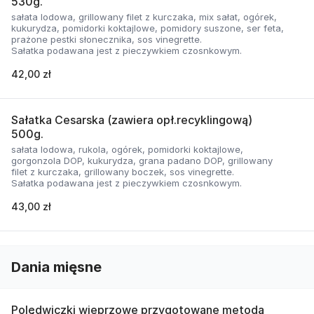
530g.
sałata lodowa, grillowany filet z kurczaka, mix sałat, ogórek,
kukurydza, pomidorki koktajlowe, pomidory suszone, ser feta,
prażone pestki słonecznika, sos vinegrette.
Sałatka podawana jest z pieczywkiem czosnkowym.
42,00 zł
Sałatka Cesarska (zawiera opł.recyklingową)
500g.
sałata lodowa, rukola, ogórek, pomidorki koktajlowe,
gorgonzola DOP, kukurydza, grana padano DOP, grillowany
filet z kurczaka, grillowany boczek, sos vinegrette.
Sałatka podawana jest z pieczywkiem czosnkowym.
43,00 zł
Dania mięsne
Polędwiczki wieprzowe przygotowane metodą