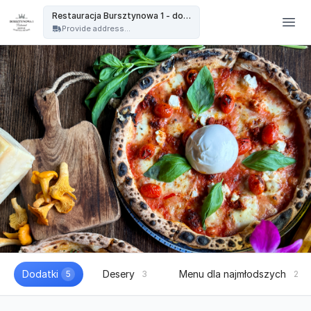
Restauracja Bursztynowa - Restauracja Bursztynowa 1 - dowóz
Restauracja Bursztynowa 1 - dowóz
Provide address...
Dodatki
Desery
Menu dla najmłodszych
5
3
2