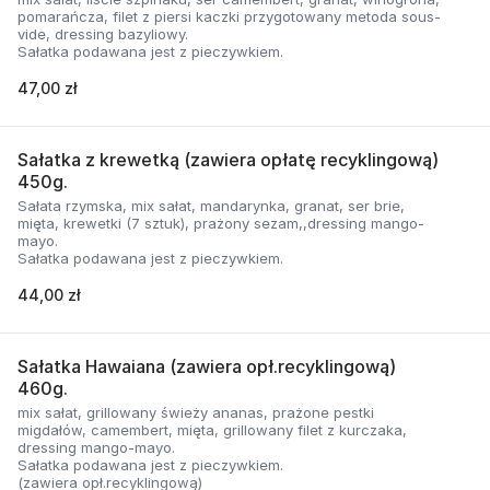
pomarańcza, filet z piersi kaczki przygotowany metoda sous-
vide, dressing bazyliowy.
Sałatka podawana jest z pieczywkiem.
47,00 zł
Sałatka z krewetką (zawiera opłatę recyklingową)
450g.
Sałata rzymska, mix sałat, mandarynka, granat, ser brie,
mięta, krewetki (7 sztuk), prażony sezam,,dressing mango-
mayo.
Sałatka podawana jest z pieczywkiem.
44,00 zł
Sałatka Hawaiana (zawiera opł.recyklingową)
460g.
mix sałat, grillowany świeży ananas, prażone pestki
migdałów, camembert, mięta, grillowany filet z kurczaka,
dressing mango-mayo.
Sałatka podawana jest z pieczywkiem.
(zawiera opł.recyklingową)