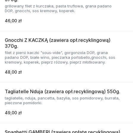
grillowany filet z kurczaka, pasta truflowa, grana padano
DOP, gnocchi, sos kremowy, koperek.
46,00 zł
Gnocchi Z KACZKĄ (zawiera opł.recyklingową)
370g.
filet z piersi kaczki "sous-vide", gorgonzola DOP, grana
padano DOP, białe wino, pieczarka portobello,gnocchi, sos
kremowy, koperek, pieprz różowy, pieprz młotkowany.
48,00 zł
Tagliatelle Nduja (zawiera opł.recyklingową) 550g.
tagliatelle, nduja, pancetta, bazylia, sos pomidorowy, burrata,
pieczone pomidorki.
49,00 zł
Spaghetti GAMBERI (zawiera opłatę recyklingową)