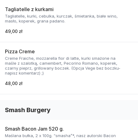
Tagliatelle z kurkami
Tagliatelle, kurki, cebulka, kurczak, śmietanka, białe wino,
masło, koperek, grana padano.
49,00 zł
Pizza Creme
Creme Fraiche, mozzarella fior di latte, kurki smażone na
maśle z szalotką, camembert, Pecorino Romano, koperek,
czarny pieprz, grillowany boczek. (Opcja Vege bez boczku-
napisz komentarz) ;)
48,00 zł
Smash Burgery
Smash Bacon Jam 520 g.
Maślana bułka, 2 x 100g. “smasha”*, nasz autorski Bacon