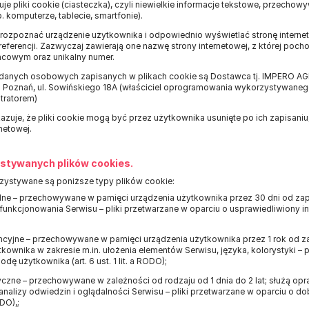
je pliki cookie (ciasteczka), czyli niewielkie informacje tekstowe, przech
 komputerze, tablecie, smartfonie).
ją rozpoznać urządzenie użytkownika i odpowiednio wyświetlać stronę inter
eferencji. Zazwyczaj zawierają one nazwę strony internetowej, z której poc
ńcowym oraz unikalny numer.
 danych osobowych zapisanych w plikach cookie są Dostawca tj. IMPERO AG
83 Poznań, ul. Sowińskiego 18A (właściciel oprogramowania wykorzystywaneg
tratorem)
azuje, że pliki cookie mogą być przez użytkownika usunięte po ich zapisani
netowej.
stywanych plików cookies.
zystywane są poniższe typy plików cookie:
ne – przechowywane w pamięci urządzenia użytkownika przez 30 dni od zap
unkcjonowania Serwisu – pliki przetwarzane w oparciu o usprawiedliwiony inter
ncyjne – przechowywane w pamięci urządzenia użytkownika przez 1 rok od z
tkownika w zakresie m.in. ułożenia elementów Serwisu, języka, kolorystyki – 
ę użytkownika (art. 6 ust. 1 lit. a RODO);
yczne – przechowywane w zależności od rodzaju od 1 dnia do 2 lat; służą 
 analizy odwiedzin i oglądalności Serwisu – pliki przetwarzane w oparciu o d
ODO),;