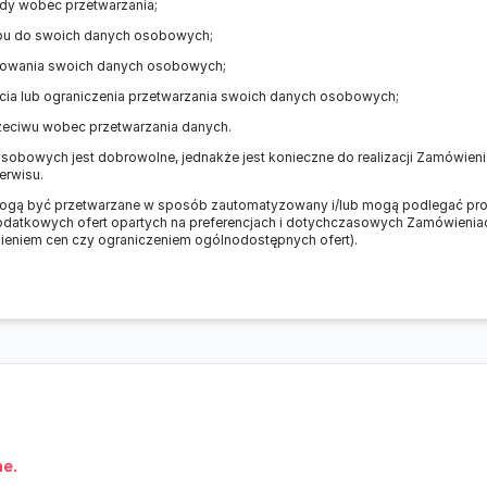
dy wobec przetwarzania;
pu do swoich danych osobowych;
towania swoich danych osobowych;
cia lub ograniczenia przetwarzania swoich danych osobowych;
zeciwu wobec przetwarzania danych.
obowych jest dobrowolne, jednakże jest konieczne do realizacji Zamówienia
erwisu.
ą być przetwarzane w sposób zautomatyzowany i/lub mogą podlegać profi
datkowych ofert opartych na preferencjach i dotychczasowych Zamówienia
eniem cen czy ograniczeniem ogólnodostępnych ofert).
ne.