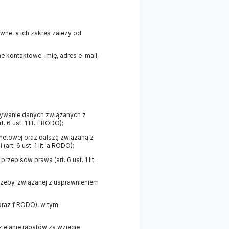
ne, a ich zakres zależy od
e kontaktowe: imię, adres e-mail,
howywanie danych związanych z
6 ust. 1 lit. f RODO);
netowej oraz dalszą związaną z
t. 6 ust. 1 lit. a RODO);
episów prawa (art. 6 ust. 1 lit.
rzeby, związanej z usprawnieniem
 oraz f RODO), w tym
zielanie rabatów za wzięcie