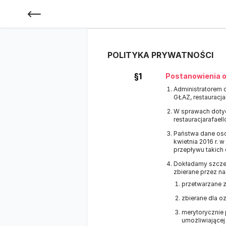
POLITYKA PRYWATNOŚCI
§1
Postanowienia o
Administratorem 
GŁAZ, restauracj
W sprawach doty
restauracjarafae
Państwa dane oso
kwietnia 2016 r.
przepływu takich
Dokładamy szczeg
zbierane przez na
przetwarzane 
zbierane dla 
merytorycznie 
umożliwiającej 