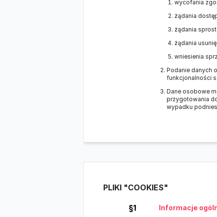
wycofania zgo
żądania dostę
żądania spros
żądania usunię
wniesienia spr
Podanie danych os
funkcjonalności s
Dane osobowe mog
przygotowania do
wypadku podniesi
PLIKI "COOKIES"
§1
Informacje ogól