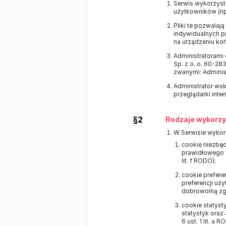
Serwis wykorzystu
użytkowników (np.
Pliki te pozwala
indywidualnych pr
na urządzeniu ko
Administratorami
Sp. z o. o. 60-2
zwanymi: Adminis
Administrator wsk
przeglądarki inter
§2
Rodzaje wykorzy
W Serwisie wykor
cookie niezbęd
prawidłowego f
lit. f RODO);
cookie prefere
preferencji uży
dobrowolną zgod
cookie statyst
statystyk oraz
6 ust. 1 lit. a R