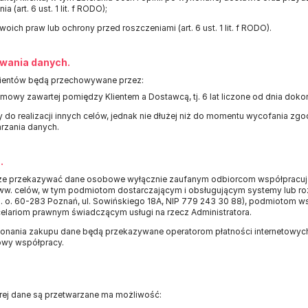
a (art. 6 ust. 1 lit. f RODO);
ich praw lub ochrony przed roszczeniami (art. 6 ust. 1 lit. f RODO).
wania danych.
ientów będą przechowywane przez:
umowy zawartej pomiędzy Klientem a Dostawcą, tj. 6 lat liczone od dnia doko
 do realizacji innych celów, jednak nie dłużej niż do momentu wycofania zgo
rzania danych.
.
oże przekazywać dane osobowe wyłącznie zaufanym odbiorcom współpracuj
i ww. celów, w tym podmiotom dostarczającym i obsługującym systemy lub roz
 o. o. 60-283 Poznań, ul. Sowińskiego 18A, NIP 779 243 30 88), podmiotom 
celariom prawnym świadczącym usługi na rzecz Administratora.
nania zakupu dane będą przekazywane operatorom płatności internetowych, 
wy współpracy.
rej dane są przetwarzane ma możliwość: