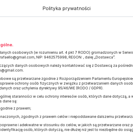
Polityka prywatności
gólne.
danych osobowych (w rozumieniu art. 4 pkt 7 RODO) gromadzonych w Serwi
arafaello@gmail.com, NIP: 9462575998, REGON: , dalej „Dostawca”.
czących danych osobowych należy kontaktować się z Dostawcą za pośred
llo@gmail.com.
bowe są przetwarzane zgodnie z Rozporządzeniem Parlamentu Europejskiego
 w sprawie ochrony osób fizycznych w związku z przetwarzaniem danych os
 danych oraz uchylenia dyrektywy 95/46/WE (RODO / GDPR).
ólnej staranności w celu ochrony interesów osób, których dane dotyczą, a
s dane są:
zgodnie z prawem;
oznaczonych, zgodnych z prawem celów i niepoddawane dalszemu przetwarza
poprawne i adekwatne w stosunku do celów, w jakich są przetwarzane oraz
identyfikację osób, których dotyczą, nie dłużej niż jest to niezbędne do osią