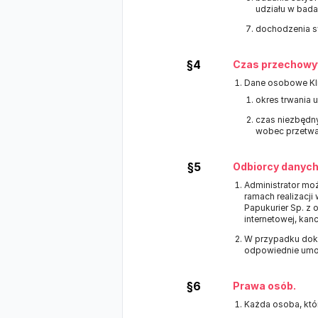
udziału w badani
dochodzenia swo
§4
Czas przechowy
Dane osobowe Kl
okres trwania 
czas niezbędny
wobec przetwa
§5
Odbiorcy danych
Administrator m
ramach realizacj
Papukurier Sp. z
internetowej, kan
W przypadku doko
odpowiednie umo
§6
Prawa osób.
Każda osoba, któ