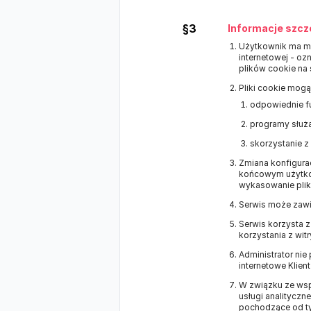
§3
Informacje szcz
Użytkownik ma mo
internetowej - o
plików cookie na
Pliki cookie mogą
odpowiednie fu
programy służą
skorzystanie z
Zmiana konfigurac
końcowym użytko
wykasowanie plikó
Serwis może zawie
Serwis korzysta 
korzystania z wit
Administrator nie
internetowe Klien
W związku ze wsp
usługi analitycz
pochodzące od ty