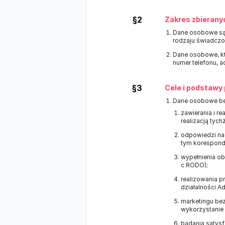
§2
Zakres zbierany
Dane osobowe są 
rodzaju świadczon
Dane osobowe, któ
numer telefonu, a
§3
Cele i podstawy
Dane osobowe będ
zawierania i r
realizacją tyc
odpowiedzi na 
tym koresponde
wypełnienia ob
c RODO);
realizowania p
działalności Adm
marketingu bezp
wykorzystanie
badania satysfa