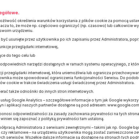
egółowe.
żliwość określenia warunków korzystania z plików cookie za pomocą ustawi
znacza to, że może np. częściowo ograniczyć (np. czasowo) lub całkowicie 
 swoim urządzeniu.
 być usunięte przez użytkownika po ich zapisaniu przez Administratora, popr
nkcje przeglądarki internetowej,
ce do tego celu lub
 odpowiednich narzędzi dostępnych w ramach systemu operacyjnego, z któr
ji przeglądarki internetowej, która uniemożliwia lub ogranicza przechowywa
wnika może spowodować ograniczenia funkcjonalności Serwisu. Do podo
w cookie w trakcie świadczenia usługi świadczonej przez Administratora.
rać także odnośniki do innych stron internetowych.
z usług Google Analytics – szczegółowe informacje o tym jak Google wykor
ryn i aplikacji naszych partnerów dostępne są pod adresem: www.google.com/
 ponosi odpowiedzialności za zasady zachowania prywatności na tych stronac
t winien się zapoznać z polityką prywatności tam ustaloną.
ółpracą Administratora z serwisami zewnętrznymi – takimi jak np. Google 
ne czy reklamowe – na urządzeniu użytkownika mogą zostać zamieszczone zew
ch serwisów. Wszelkie dalsze informacje są dostępne na stronach tych pod