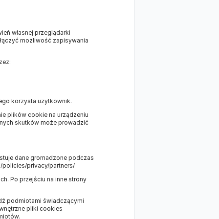
eń własnej przeglądarki
wyłączyć możliwość zapisywania
zez:
ego korzysta użytkownik.
nie plików cookie na urządzeniu
bnych skutków może prowadzić
zystuje dane gromadzone podczas
policies/privacy/partners/
h. Po przejściu na inne strony
bądź podmiotami świadczącymi
nętrzne pliki cookies
miotów.