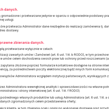
ch danych.
gromadzone i przetwarzane jedynie w oparciu o odpowiednie podstawy praw
ej usługi.
re przetwarza Administrator dane niezbędne do realizacji zamówienia tj. dan
dres dostawy.
 prawne zbierania danych.
ą przetwarzane wyłącznie w celach:
ealizacji zawartych umów i Zamówień (art. 6 ust. 1 lit. b RODO), w tym przec
hże umów celem dochodzenia swoich praw lub ochrony przed roszczeniami (art. 
zapytania złożone poprzez formularze kontaktowe dostępne na stronie inter
ncją, za pośrednictwem poczty elektronicznej bądź innych form komunikacji (ar
owiązków Administratora względem instytucji państwowych, wynikających z prz
rzez Administratora wewnętrznej analityki i sprawozdawczości na własne pot
inistratora i strony internetowej (art. 6 ust. 1 lit. f RODO);
ośredniego własnych produktów lub usług Administratora (art. 6 ust. 1 lit. a
 danych zgromadzonych celem przedstawienia oferty;
kcji klienta, w tym zbierania ocen i opinii po wykonanej dostawie oraz przyd