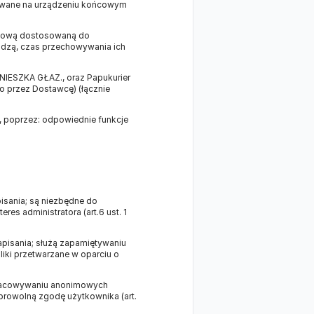
owywane na urządzeniu końcowym
netową dostosowaną do
hodzą, czas przechowywania ich
NIESZKA GŁAZ., oraz Papukurier
o przez Dostawcę) (łącznie
u, poprzez: odpowiednie funkcje
isania; są niezbędne do
es administratora (art.6 ust. 1
apisania; służą zapamiętywaniu
pliki przetwarzane w oparciu o
opracowywaniu anonimowych
obrowolną zgodę użytkownika (art.