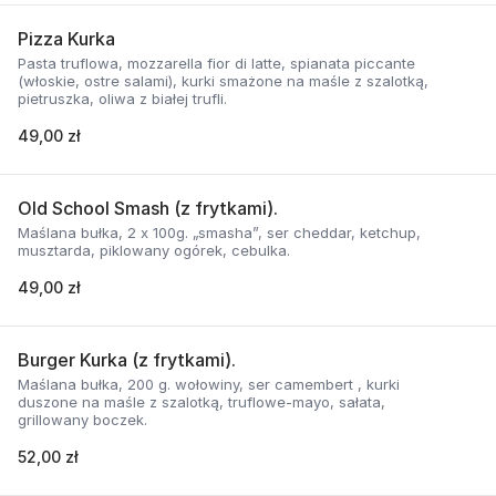
Pizza Kurka
Pasta truflowa, mozzarella fior di latte, spianata piccante
(włoskie, ostre salami), kurki smażone na maśle z szalotką,
pietruszka, oliwa z białej trufli.
49,00 zł
Old School Smash (z frytkami).
Maślana bułka, 2 x 100g. „smasha”, ser cheddar, ketchup,
musztarda, piklowany ogórek, cebulka.
49,00 zł
Burger Kurka (z frytkami).
Maślana bułka, 200 g. wołowiny, ser camembert , kurki
duszone na maśle z szalotką, truflowe-mayo, sałata,
grillowany boczek.
52,00 zł