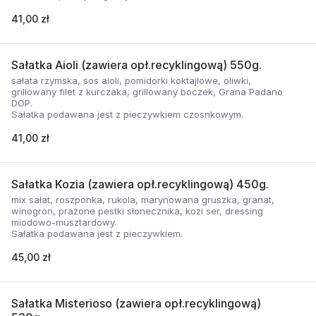
41,00 zł
Sałatka Aioli (zawiera opł.recyklingową) 550g.
sałata rzymska, sos aioli, pomidorki koktajlowe, oliwki,
grillowany filet z kurczaka, grillowany boczek, Grana Padano
DOP.
Sałatka podawana jest z pieczywkiem czosnkowym.
41,00 zł
Sałatka Kozia (zawiera opł.recyklingową) 450g.
mix sałat, roszponka, rukola, marynowana gruszka, granat,
winogron, prażone pestki słonecznika, kozi ser, dressing
miodowo-musztardowy.
Sałatka podawana jest z pieczywkiem.
45,00 zł
Sałatka Misterioso (zawiera opł.recyklingową)