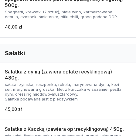
500g.
Spaghetti, krewetki (7 sztuk), białe wino, karmelizowana
cebula, czosnek, śmietanka, nitki chilli, grana padano DOP.
48,00 zł
Sałatki
Sałatka z dynią (zawiera opłatę recyklingową)
480g.
sałata rzymska, roszponka, rukola, marynowana dynia, kozi
ser, marynowana gruszka, filet z kurczaka w sezamie, pestki
dyni, dressing miodowo-musztardowy.
Sałatka podawana jest z pieczywkiem.
45,00 zł
Sałatka z Kaczką (zawiera opł.recyklingową) 450g.
mix sałat, liście szpinaku, ser camembert, granat, winogrona,