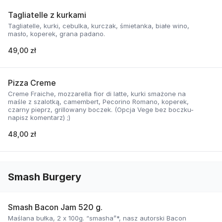
Tagliatelle z kurkami
Tagliatelle, kurki, cebulka, kurczak, śmietanka, białe wino,
masło, koperek, grana padano.
49,00 zł
Pizza Creme
Creme Fraiche, mozzarella fior di latte, kurki smażone na
maśle z szalotką, camembert, Pecorino Romano, koperek,
czarny pieprz, grillowany boczek. (Opcja Vege bez boczku-
napisz komentarz) ;)
48,00 zł
Smash Burgery
Smash Bacon Jam 520 g.
Maślana bułka, 2 x 100g. “smasha”*, nasz autorski Bacon