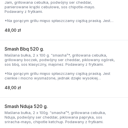
Jam, grillowana cebulka, podwójny ser cheddar,
panierowane krążki cebulowe, sos chipotle-mayo.
Podawany z frytkami.
*Na gorącym grillu mięso spłaszczamy ciężką praską. Jest
cienkie i mocno wysmażone, jednak dzięki wysokiej
temperaturze, zyskuje jednocześnie chrupiąca skorupkę i
48,00 zł
delikatną soczystość.
Smash Bbq 520 g.
Maślana bułka, 2 x 100 g. “smasha”*, grillowana cebulka,
grillowany boczek, podwójny ser cheddar, piklowany ogórek,
sos bbq, sos klasyczny, majonez. Podawany z frytkami.
*Na gorącym grillu mięso spłaszczamy ciężką praską. Jest
cienkie i mocno wysmażone, jednak dzięki wysokiej
temperaturze, zyskuje jednocześnie chrupiąca skorupkę i
delikatną soczystość.
48,00 zł
Smash Nduja 520 g.
Maślana bułka, 2 x 100g. “smasha”*, grillowana cebulka,
Nduja, podwójny ser cheddar, piklowana papryka, sos
sriracha-mayo, chipotle ketchup. Podawany z frytkami.