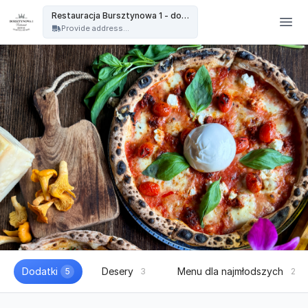
Restauracja Bursztynowa - Restauracja Bursztynowa 1 - dowóz
Restauracja Bursztynowa 1 - dowóz
Provide address...
Dodatki
Desery
Menu dla najmłodszych
5
3
2