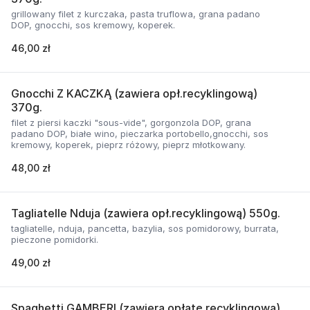
grillowany filet z kurczaka, pasta truflowa, grana padano
DOP, gnocchi, sos kremowy, koperek.
46,00 zł
Gnocchi Z KACZKĄ (zawiera opł.recyklingową)
370g.
filet z piersi kaczki "sous-vide", gorgonzola DOP, grana
padano DOP, białe wino, pieczarka portobello,gnocchi, sos
kremowy, koperek, pieprz różowy, pieprz młotkowany.
48,00 zł
Tagliatelle Nduja (zawiera opł.recyklingową) 550g.
tagliatelle, nduja, pancetta, bazylia, sos pomidorowy, burrata,
pieczone pomidorki.
49,00 zł
Spaghetti GAMBERI (zawiera opłatę recyklingową)