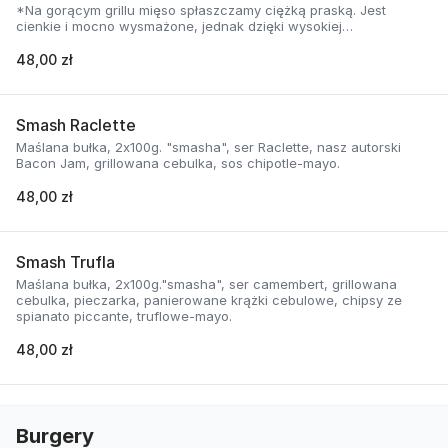
*Na gorącym grillu mięso spłaszczamy ciężką praską. Jest
cienkie i mocno wysmażone, jednak dzięki wysokiej
temperaturze, zyskuje jednocześnie chrupiąca skorupkę i
delikatną soczystość.
48,00 zł
Smash Raclette
Maślana bułka, 2x100g. "smasha", ser Raclette, nasz autorski
Bacon Jam, grillowana cebulka, sos chipotle-mayo.
48,00 zł
Smash Trufla
Maślana bułka, 2x100g."smasha", ser camembert, grillowana
cebulka, pieczarka, panierowane krążki cebulowe, chipsy ze
spianato piccante, truflowe-mayo.
48,00 zł
Burgery