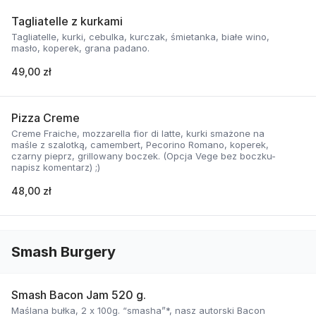
Tagliatelle z kurkami
Tagliatelle, kurki, cebulka, kurczak, śmietanka, białe wino,
masło, koperek, grana padano.
49,00 zł
Pizza Creme
Creme Fraiche, mozzarella fior di latte, kurki smażone na
maśle z szalotką, camembert, Pecorino Romano, koperek,
czarny pieprz, grillowany boczek. (Opcja Vege bez boczku-
napisz komentarz) ;)
48,00 zł
Smash Burgery
Smash Bacon Jam 520 g.
Maślana bułka, 2 x 100g. “smasha”*, nasz autorski Bacon