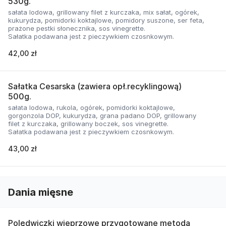
530g.
sałata lodowa, grillowany filet z kurczaka, mix sałat, ogórek,
kukurydza, pomidorki koktajlowe, pomidory suszone, ser feta,
prażone pestki słonecznika, sos vinegrette.
Sałatka podawana jest z pieczywkiem czosnkowym.
42,00 zł
Sałatka Cesarska (zawiera opł.recyklingową)
500g.
sałata lodowa, rukola, ogórek, pomidorki koktajlowe,
gorgonzola DOP, kukurydza, grana padano DOP, grillowany
filet z kurczaka, grillowany boczek, sos vinegrette.
Sałatka podawana jest z pieczywkiem czosnkowym.
43,00 zł
Dania mięsne
Polędwiczki wieprzowe przygotowane metodą