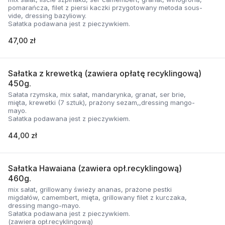
pomarańcza, filet z piersi kaczki przygotowany metoda sous-
vide, dressing bazyliowy.
Sałatka podawana jest z pieczywkiem.
47,00 zł
Sałatka z krewetką (zawiera opłatę recyklingową)
450g.
Sałata rzymska, mix sałat, mandarynka, granat, ser brie,
mięta, krewetki (7 sztuk), prażony sezam,,dressing mango-
mayo.
Sałatka podawana jest z pieczywkiem.
44,00 zł
Sałatka Hawaiana (zawiera opł.recyklingową)
460g.
mix sałat, grillowany świeży ananas, prażone pestki
migdałów, camembert, mięta, grillowany filet z kurczaka,
dressing mango-mayo.
Sałatka podawana jest z pieczywkiem.
(zawiera opł.recyklingową)