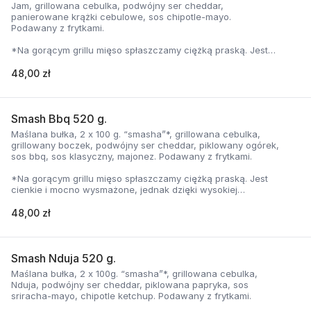
Jam, grillowana cebulka, podwójny ser cheddar,
panierowane krążki cebulowe, sos chipotle-mayo.
Podawany z frytkami.
*Na gorącym grillu mięso spłaszczamy ciężką praską. Jest
cienkie i mocno wysmażone, jednak dzięki wysokiej
temperaturze, zyskuje jednocześnie chrupiąca skorupkę i
48,00 zł
delikatną soczystość.
Smash Bbq 520 g.
Maślana bułka, 2 x 100 g. “smasha”*, grillowana cebulka,
grillowany boczek, podwójny ser cheddar, piklowany ogórek,
sos bbq, sos klasyczny, majonez. Podawany z frytkami.
*Na gorącym grillu mięso spłaszczamy ciężką praską. Jest
cienkie i mocno wysmażone, jednak dzięki wysokiej
temperaturze, zyskuje jednocześnie chrupiąca skorupkę i
delikatną soczystość.
48,00 zł
Smash Nduja 520 g.
Maślana bułka, 2 x 100g. “smasha”*, grillowana cebulka,
Nduja, podwójny ser cheddar, piklowana papryka, sos
sriracha-mayo, chipotle ketchup. Podawany z frytkami.