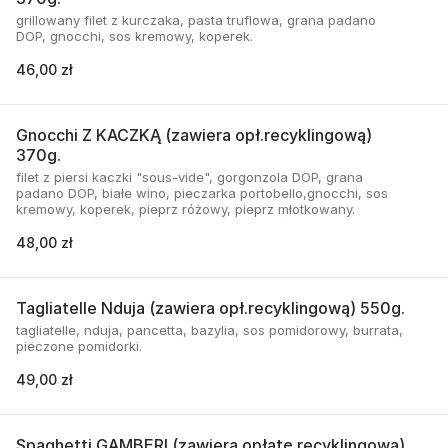
grillowany filet z kurczaka, pasta truflowa, grana padano
DOP, gnocchi, sos kremowy, koperek.
46,00 zł
Gnocchi Z KACZKĄ (zawiera opł.recyklingową)
370g.
filet z piersi kaczki "sous-vide", gorgonzola DOP, grana
padano DOP, białe wino, pieczarka portobello,gnocchi, sos
kremowy, koperek, pieprz różowy, pieprz młotkowany.
48,00 zł
Tagliatelle Nduja (zawiera opł.recyklingową) 550g.
tagliatelle, nduja, pancetta, bazylia, sos pomidorowy, burrata,
pieczone pomidorki.
49,00 zł
Spaghetti GAMBERI (zawiera opłatę recyklingową)