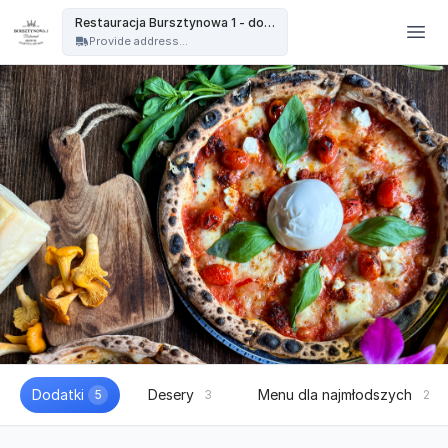
Restauracja Bursztynowa - Restauracja Bursztynowa 1 - dowóz
Restauracja Bursztynowa 1 - dowóz
Provide address...
Dodatki
Desery
Menu dla najmłodszych
5
3
2