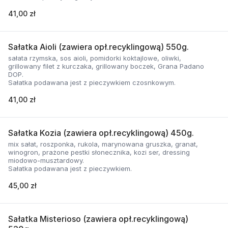
41,00 zł
Sałatka Aioli (zawiera opł.recyklingową) 550g.
sałata rzymska, sos aioli, pomidorki koktajlowe, oliwki,
grillowany filet z kurczaka, grillowany boczek, Grana Padano
DOP.
Sałatka podawana jest z pieczywkiem czosnkowym.
41,00 zł
Sałatka Kozia (zawiera opł.recyklingową) 450g.
mix sałat, roszponka, rukola, marynowana gruszka, granat,
winogron, prażone pestki słonecznika, kozi ser, dressing
miodowo-musztardowy.
Sałatka podawana jest z pieczywkiem.
45,00 zł
Sałatka Misterioso (zawiera opł.recyklingową)