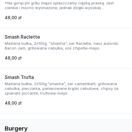
*Na gorącym grillu mięso spłaszczamy ciężką praską. Jest
cienkie i mocno wysmażone, jednak dzięki wysokiej
temperaturze, zyskuje jednocześnie chrupiąca skorupkę i
delikatną soczystość.
48,00 zł
Smash Raclette
Maślana bułka, 2x100g. "smasha", ser Raclette, nasz autorski
Bacon Jam, grillowana cebulka, sos chipotle-mayo.
48,00 zł
Smash Trufla
Maślana bułka, 2x100g."smasha", ser camembert, grillowana
cebulka, pieczarka, panierowane krążki cebulowe, chipsy ze
spianato piccante, truflowe-mayo.
48,00 zł
Burgery