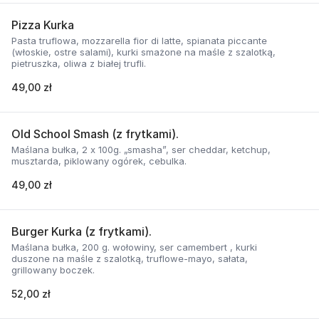
Pizza Kurka
Pasta truflowa, mozzarella fior di latte, spianata piccante
(włoskie, ostre salami), kurki smażone na maśle z szalotką,
pietruszka, oliwa z białej trufli.
49,00 zł
Old School Smash (z frytkami).
Maślana bułka, 2 x 100g. „smasha”, ser cheddar, ketchup,
musztarda, piklowany ogórek, cebulka.
49,00 zł
Burger Kurka (z frytkami).
Maślana bułka, 200 g. wołowiny, ser camembert , kurki
duszone na maśle z szalotką, truflowe-mayo, sałata,
grillowany boczek.
52,00 zł