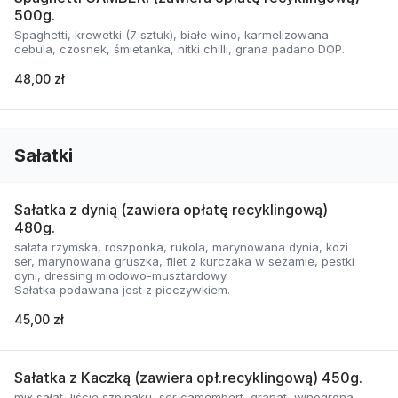
500g.
Spaghetti, krewetki (7 sztuk), białe wino, karmelizowana
cebula, czosnek, śmietanka, nitki chilli, grana padano DOP.
48,00 zł
Sałatki
Sałatka z dynią (zawiera opłatę recyklingową)
480g.
sałata rzymska, roszponka, rukola, marynowana dynia, kozi
ser, marynowana gruszka, filet z kurczaka w sezamie, pestki
dyni, dressing miodowo-musztardowy.
Sałatka podawana jest z pieczywkiem.
45,00 zł
Sałatka z Kaczką (zawiera opł.recyklingową) 450g.
mix sałat, liście szpinaku, ser camembert, granat, winogrona,