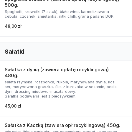
500g.
Spaghetti, krewetki (7 sztuk), białe wino, karmelizowana
cebula, czosnek, śmietanka, nitki chilli, grana padano DOP.
48,00 zł
Sałatki
Sałatka z dynią (zawiera opłatę recyklingową)
480g.
sałata rzymska, roszponka, rukola, marynowana dynia, kozi
ser, marynowana gruszka, filet z kurczaka w sezamie, pestki
dyni, dressing miodowo-musztardowy.
Sałatka podawana jest z pieczywkiem.
45,00 zł
Sałatka z Kaczką (zawiera opł.recyklingową) 450g.
mix sałat, liście szpinaku, ser camembert, granat, winogrona,