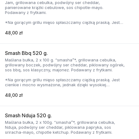
Jam, grillowana cebulka, podwójny ser cheddar,
panierowane krążki cebulowe, sos chipotle-mayo.
Podawany z frytkami.
*Na gorącym grillu mięso spłaszczamy ciężką praską. Jest
cienkie i mocno wysmażone, jednak dzięki wysokiej
temperaturze, zyskuje jednocześnie chrupiąca skorupkę i
48,00 zł
delikatną soczystość.
Smash Bbq 520 g.
Maślana bułka, 2 x 100 g. “smasha”*, grillowana cebulka,
grillowany boczek, podwójny ser cheddar, piklowany ogórek,
sos bbq, sos klasyczny, majonez. Podawany z frytkami.
*Na gorącym grillu mięso spłaszczamy ciężką praską. Jest
cienkie i mocno wysmażone, jednak dzięki wysokiej
temperaturze, zyskuje jednocześnie chrupiąca skorupkę i
delikatną soczystość.
48,00 zł
Smash Nduja 520 g.
Maślana bułka, 2 x 100g. “smasha”*, grillowana cebulka,
Nduja, podwójny ser cheddar, piklowana papryka, sos
sriracha-mayo, chipotle ketchup. Podawany z frytkami.