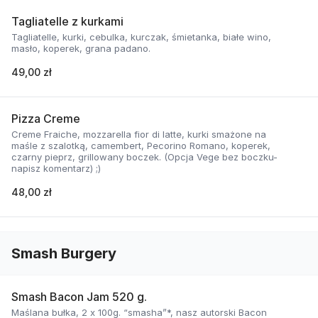
Tagliatelle z kurkami
Tagliatelle, kurki, cebulka, kurczak, śmietanka, białe wino,
masło, koperek, grana padano.
49,00 zł
Pizza Creme
Creme Fraiche, mozzarella fior di latte, kurki smażone na
maśle z szalotką, camembert, Pecorino Romano, koperek,
czarny pieprz, grillowany boczek. (Opcja Vege bez boczku-
napisz komentarz) ;)
48,00 zł
Smash Burgery
Smash Bacon Jam 520 g.
Maślana bułka, 2 x 100g. “smasha”*, nasz autorski Bacon