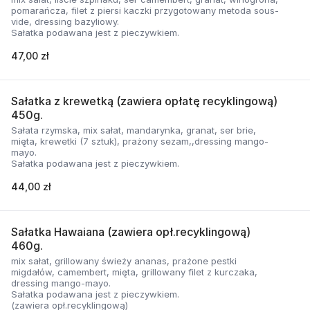
pomarańcza, filet z piersi kaczki przygotowany metoda sous-
vide, dressing bazyliowy.
Sałatka podawana jest z pieczywkiem.
47,00 zł
Sałatka z krewetką (zawiera opłatę recyklingową)
450g.
Sałata rzymska, mix sałat, mandarynka, granat, ser brie,
mięta, krewetki (7 sztuk), prażony sezam,,dressing mango-
mayo.
Sałatka podawana jest z pieczywkiem.
44,00 zł
Sałatka Hawaiana (zawiera opł.recyklingową)
460g.
mix sałat, grillowany świeży ananas, prażone pestki
migdałów, camembert, mięta, grillowany filet z kurczaka,
dressing mango-mayo.
Sałatka podawana jest z pieczywkiem.
(zawiera opł.recyklingową)