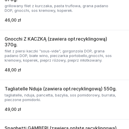
grillowany filet z kurczaka, pasta truflowa, grana padano
DOP, gnocchi, sos kremowy, koperek.
46,00 zł
Gnocchi Z KACZKĄ (zawiera opł.recyklingową)
370g.
filet z piersi kaczki "sous-vide", gorgonzola DOP, grana
padano DOP, białe wino, pieczarka portobello,gnocchi, sos
kremowy, koperek, pieprz różowy, pieprz młotkowany.
48,00 zł
Tagliatelle Nduja (zawiera opł.recyklingową) 550g.
tagliatelle, nduja, pancetta, bazylia, sos pomidorowy, burrata,
pieczone pomidorki.
49,00 zł
Spaghetti GAMBERI (zawiera opłatę recyklingową)