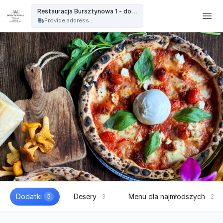
Restauracja Bursztynowa - Restauracja Bursztynowa 1 - dowóz
Restauracja Bursztynowa 1 - dowóz
Provide address...
Dodatki
Desery
Menu dla najmłodszych
5
3
2