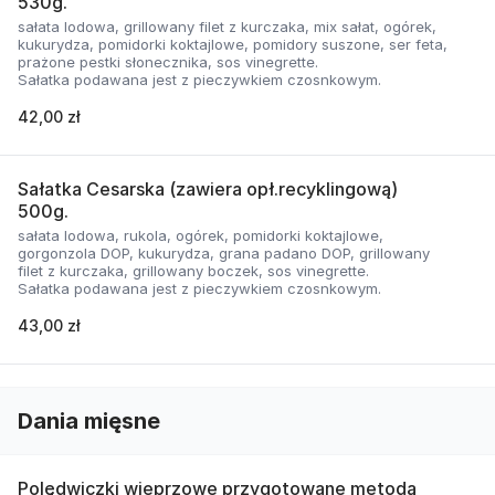
530g.
sałata lodowa, grillowany filet z kurczaka, mix sałat, ogórek,
kukurydza, pomidorki koktajlowe, pomidory suszone, ser feta,
prażone pestki słonecznika, sos vinegrette.
Sałatka podawana jest z pieczywkiem czosnkowym.
42,00 zł
Sałatka Cesarska (zawiera opł.recyklingową)
500g.
sałata lodowa, rukola, ogórek, pomidorki koktajlowe,
gorgonzola DOP, kukurydza, grana padano DOP, grillowany
filet z kurczaka, grillowany boczek, sos vinegrette.
Sałatka podawana jest z pieczywkiem czosnkowym.
43,00 zł
Dania mięsne
Polędwiczki wieprzowe przygotowane metodą