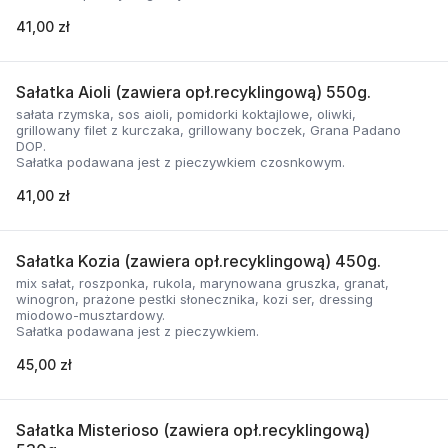
41,00 zł
Sałatka Aioli (zawiera opł.recyklingową) 550g.
sałata rzymska, sos aioli, pomidorki koktajlowe, oliwki,
grillowany filet z kurczaka, grillowany boczek, Grana Padano
DOP.
Sałatka podawana jest z pieczywkiem czosnkowym.
41,00 zł
Sałatka Kozia (zawiera opł.recyklingową) 450g.
mix sałat, roszponka, rukola, marynowana gruszka, granat,
winogron, prażone pestki słonecznika, kozi ser, dressing
miodowo-musztardowy.
Sałatka podawana jest z pieczywkiem.
45,00 zł
Sałatka Misterioso (zawiera opł.recyklingową)