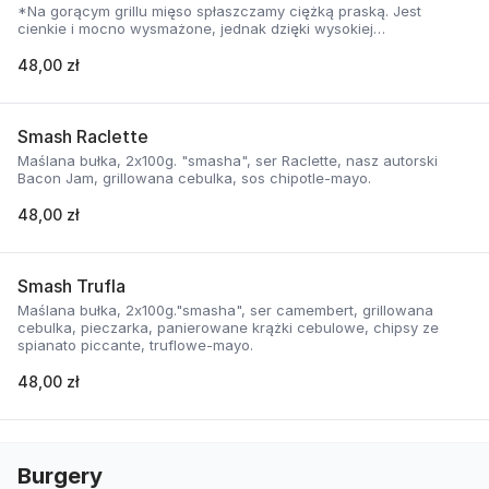
*Na gorącym grillu mięso spłaszczamy ciężką praską. Jest
cienkie i mocno wysmażone, jednak dzięki wysokiej
temperaturze, zyskuje jednocześnie chrupiąca skorupkę i
delikatną soczystość.
48,00 zł
Smash Raclette
Maślana bułka, 2x100g. "smasha", ser Raclette, nasz autorski
Bacon Jam, grillowana cebulka, sos chipotle-mayo.
48,00 zł
Smash Trufla
Maślana bułka, 2x100g."smasha", ser camembert, grillowana
cebulka, pieczarka, panierowane krążki cebulowe, chipsy ze
spianato piccante, truflowe-mayo.
48,00 zł
Burgery