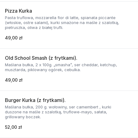
Pizza Kurka
Pasta truflowa, mozzarella fior di latte, spianata piccante
(włoskie, ostre salami), kurki smażone na maśle z szalotką,
pietruszka, oliwa z białej trufli.
49,00 zł
Old School Smash (z frytkami).
Maślana bułka, 2 x 100g. „smasha”, ser cheddar, ketchup,
musztarda, piklowany ogórek, cebulka.
49,00 zł
Burger Kurka (z frytkami).
Maślana bułka, 200 g. wołowiny, ser camembert , kurki
duszone na maśle z szalotką, truflowe-mayo, sałata,
grillowany boczek.
52,00 zł