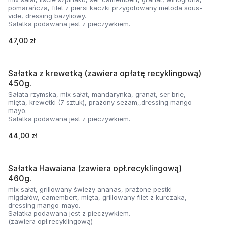
pomarańcza, filet z piersi kaczki przygotowany metoda sous-
vide, dressing bazyliowy.
Sałatka podawana jest z pieczywkiem.
47,00 zł
Sałatka z krewetką (zawiera opłatę recyklingową)
450g.
Sałata rzymska, mix sałat, mandarynka, granat, ser brie,
mięta, krewetki (7 sztuk), prażony sezam,,dressing mango-
mayo.
Sałatka podawana jest z pieczywkiem.
44,00 zł
Sałatka Hawaiana (zawiera opł.recyklingową)
460g.
mix sałat, grillowany świeży ananas, prażone pestki
migdałów, camembert, mięta, grillowany filet z kurczaka,
dressing mango-mayo.
Sałatka podawana jest z pieczywkiem.
(zawiera opł.recyklingową)