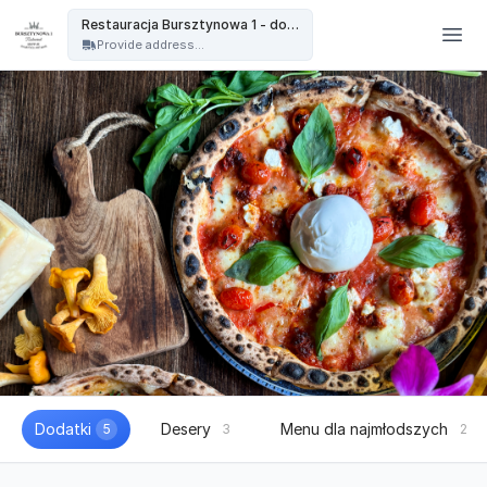
Restauracja Bursztynowa - Restauracja Bursztynowa 1 - dowóz
Restauracja Bursztynowa 1 - dowóz
Provide address...
Dodatki
Desery
Menu dla najmłodszych
5
3
2