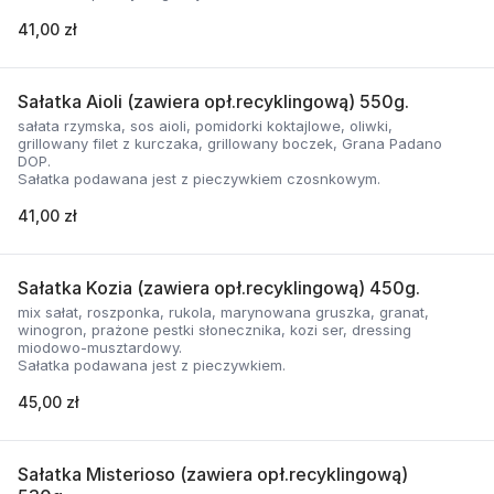
41,00 zł
Sałatka Aioli (zawiera opł.recyklingową) 550g.
sałata rzymska, sos aioli, pomidorki koktajlowe, oliwki,
grillowany filet z kurczaka, grillowany boczek, Grana Padano
DOP.
Sałatka podawana jest z pieczywkiem czosnkowym.
41,00 zł
Sałatka Kozia (zawiera opł.recyklingową) 450g.
mix sałat, roszponka, rukola, marynowana gruszka, granat,
winogron, prażone pestki słonecznika, kozi ser, dressing
miodowo-musztardowy.
Sałatka podawana jest z pieczywkiem.
45,00 zł
Sałatka Misterioso (zawiera opł.recyklingową)