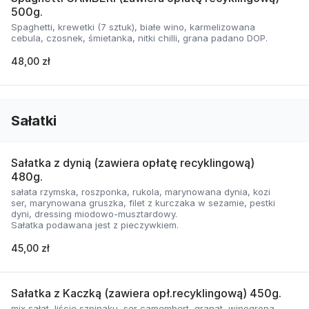
500g.
Spaghetti, krewetki (7 sztuk), białe wino, karmelizowana
cebula, czosnek, śmietanka, nitki chilli, grana padano DOP.
48,00 zł
Sałatki
Sałatka z dynią (zawiera opłatę recyklingową)
480g.
sałata rzymska, roszponka, rukola, marynowana dynia, kozi
ser, marynowana gruszka, filet z kurczaka w sezamie, pestki
dyni, dressing miodowo-musztardowy.
Sałatka podawana jest z pieczywkiem.
45,00 zł
Sałatka z Kaczką (zawiera opł.recyklingową) 450g.
mix sałat, liście szpinaku, ser camembert, granat, winogrona,