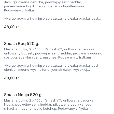
Jam, grillowana cebulka, podwójny ser cheddar,
panierowane krążki cebulowe, sos chipotle-mayo.
Podawany z frytkami.
*Na gorącym grillu mięso spłaszczamy ciężką praską. Jest
cienkie i mocno wysmażone, jednak dzięki wysokiej
temperaturze, zyskuje jednocześnie chrupiąca skorupkę i
48,00 zł
delikatną soczystość.
Smash Bbq 520 g.
Maślana bułka, 2 x 100 g. “smasha”*, grillowana cebulka,
grillowany boczek, podwójny ser cheddar, piklowany ogórek,
sos bbq, sos klasyczny, majonez. Podawany z frytkami.
*Na gorącym grillu mięso spłaszczamy ciężką praską. Jest
cienkie i mocno wysmażone, jednak dzięki wysokiej
temperaturze, zyskuje jednocześnie chrupiąca skorupkę i
delikatną soczystość.
48,00 zł
Smash Nduja 520 g.
Maślana bułka, 2 x 100g. “smasha”*, grillowana cebulka,
Nduja, podwójny ser cheddar, piklowana papryka, sos
sriracha-mayo, chipotle ketchup. Podawany z frytkami.