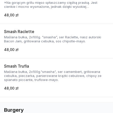
*Na gorącym grillu mięso spłaszczamy ciężką praską. Jest
cienkie i mocno wysmażone, jednak dzięki wysokiej
temperaturze, zyskuje jednocześnie chrupiąca skorupkę i
delikatną soczystość.
48,00 zł
Smash Raclette
Maślana bułka, 2x100g. "smasha", ser Raclette, nasz autorski
Bacon Jam, grillowana cebulka, sos chipotle-mayo.
48,00 zł
Smash Trufla
Maślana bułka, 2x100g."smasha", ser camembert, grillowana
cebulka, pieczarka, panierowane krążki cebulowe, chipsy ze
spianato piccante, truflowe-mayo.
48,00 zł
Burgery