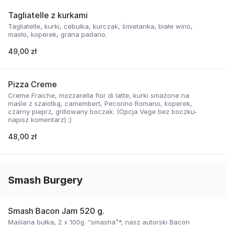
Tagliatelle z kurkami
Tagliatelle, kurki, cebulka, kurczak, śmietanka, białe wino,
masło, koperek, grana padano.
49,00 zł
Pizza Creme
Creme Fraiche, mozzarella fior di latte, kurki smażone na
maśle z szalotką, camembert, Pecorino Romano, koperek,
czarny pieprz, grillowany boczek. (Opcja Vege bez boczku-
napisz komentarz) ;)
48,00 zł
Smash Burgery
Smash Bacon Jam 520 g.
Maślana bułka, 2 x 100g. “smasha”*, nasz autorski Bacon