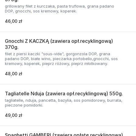
grillowany filet z kurczaka, pasta truflowa, grana padano
DOP, gnocchi, sos kremowy, koperek.
46,00 zł
Gnocchi Z KACZKĄ (zawiera opł.recyklingową)
370g.
filet z piersi kaczki "sous-vide", gorgonzola DOP, grana
padano DOP, białe wino, pieczarka portobello,gnocchi, sos
kremowy, koperek, pieprz różowy, pieprz młotkowany.
48,00 zł
Tagliatelle Nduja (zawiera opł.recyklingową) 550g.
tagliatelle, nduja, pancetta, bazylia, sos pomidorowy, burrata,
pieczone pomidorki.
49,00 zł
Spaghetti GAMBERI (zawiera opłatę recyklingową)