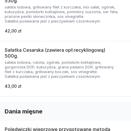
530g.
sałata lodowa, grillowany filet z kurczaka, mix sałat, ogórek,
kukurydza, pomidorki koktajlowe, pomidory suszone, ser feta,
prażone pestki słonecznika, sos vinegrette.
Sałatka podawana jest z pieczywkiem czosnkowym.
42,00 zł
Sałatka Cesarska (zawiera opł.recyklingową)
500g.
sałata lodowa, rukola, ogórek, pomidorki koktajlowe,
gorgonzola DOP, kukurydza, grana padano DOP, grillowany
filet z kurczaka, grillowany boczek, sos vinegrette.
Sałatka podawana jest z pieczywkiem czosnkowym.
43,00 zł
Dania mięsne
Polędwiczki wieprzowe przygotowane metodą