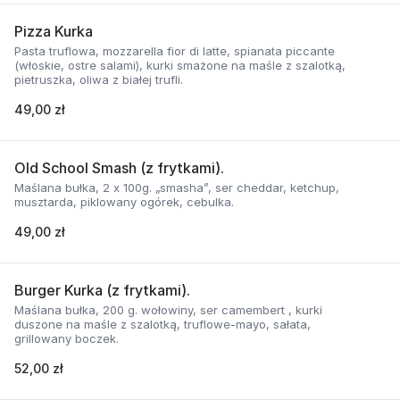
Pizza Kurka
Pasta truflowa, mozzarella fior di latte, spianata piccante
(włoskie, ostre salami), kurki smażone na maśle z szalotką,
pietruszka, oliwa z białej trufli.
49,00 zł
Old School Smash (z frytkami).
Maślana bułka, 2 x 100g. „smasha”, ser cheddar, ketchup,
musztarda, piklowany ogórek, cebulka.
49,00 zł
Burger Kurka (z frytkami).
Maślana bułka, 200 g. wołowiny, ser camembert , kurki
duszone na maśle z szalotką, truflowe-mayo, sałata,
grillowany boczek.
52,00 zł