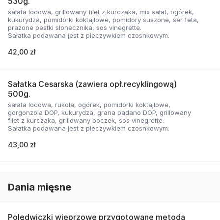
530g.
sałata lodowa, grillowany filet z kurczaka, mix sałat, ogórek,
kukurydza, pomidorki koktajlowe, pomidory suszone, ser feta,
prażone pestki słonecznika, sos vinegrette.
Sałatka podawana jest z pieczywkiem czosnkowym.
42,00 zł
Sałatka Cesarska (zawiera opł.recyklingową)
500g.
sałata lodowa, rukola, ogórek, pomidorki koktajlowe,
gorgonzola DOP, kukurydza, grana padano DOP, grillowany
filet z kurczaka, grillowany boczek, sos vinegrette.
Sałatka podawana jest z pieczywkiem czosnkowym.
43,00 zł
Dania mięsne
Polędwiczki wieprzowe przygotowane metodą