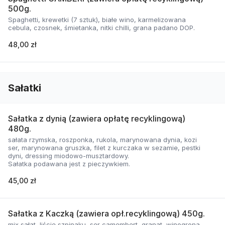
500g.
Spaghetti, krewetki (7 sztuk), białe wino, karmelizowana
cebula, czosnek, śmietanka, nitki chilli, grana padano DOP.
48,00 zł
Sałatki
Sałatka z dynią (zawiera opłatę recyklingową)
480g.
sałata rzymska, roszponka, rukola, marynowana dynia, kozi
ser, marynowana gruszka, filet z kurczaka w sezamie, pestki
dyni, dressing miodowo-musztardowy.
Sałatka podawana jest z pieczywkiem.
45,00 zł
Sałatka z Kaczką (zawiera opł.recyklingową) 450g.
mix sałat, liście szpinaku, ser camembert, granat, winogrona,