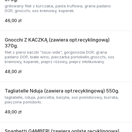
grillowany filet z kurczaka, pasta truflowa, grana padano
DOP, gnocchi, sos kremowy, koperek.
46,00 zł
Gnocchi Z KACZKĄ (zawiera opł.recyklingową)
370g.
filet z piersi kaczki "sous-vide", gorgonzola DOP, grana
padano DOP, białe wino, pieczarka portobello,gnocchi, sos
kremowy, koperek, pieprz różowy, pieprz młotkowany.
48,00 zł
Tagliatelle Nduja (zawiera opł.recyklingową) 550g.
tagliatelle, nduja, pancetta, bazylia, sos pomidorowy, burrata,
pieczone pomidorki.
49,00 zł
Spaghetti GAMBERI (zawiera opłatę recyklingową)