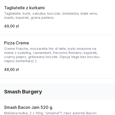
Tagliatelle z kurkami
Tagliatelle, kurki, cebulka, kurczak, śmietanka, białe wino,
masło, koperek, grana padano.
49,00 zł
Pizza Creme
Creme Fraiche, mozzarella fior di latte, kurki smażone na
maśle z szalotką, camembert, Pecorino Romano, koperek,
czarny pieprz, grillowany boczek. (Opcja Vege bez boczku-
napisz komentarz) ;)
48,00 zł
Smash Burgery
Smash Bacon Jam 520 g.
Maślana bułka, 2 x 100g. “smasha”*, nasz autorski Bacon