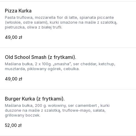
Pizza Kurka
Pasta truflowa, mozzarella fior di latte, spianata piccante
(włoskie, ostre salami), kurki smażone na maśle z szalotką,
pietruszka, oliwa z białej trufli.
49,00 zł
Old School Smash (z frytkami).
Maślana bułka, 2 x 100g. „smasha”, ser cheddar, ketchup,
musztarda, piklowany ogórek, cebulka.
49,00 zł
Burger Kurka (z frytkami).
Maślana bułka, 200 g. wołowiny, ser camembert , kurki
duszone na maśle z szalotką, truflowe-mayo, sałata,
grillowany boczek.
52,00 zł