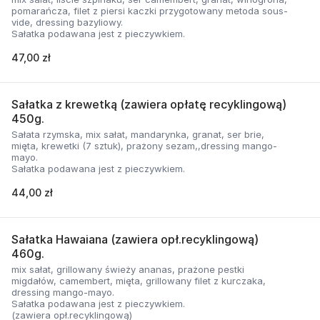
pomarańcza, filet z piersi kaczki przygotowany metoda sous-
vide, dressing bazyliowy.
Sałatka podawana jest z pieczywkiem.
47,00 zł
Sałatka z krewetką (zawiera opłatę recyklingową)
450g.
Sałata rzymska, mix sałat, mandarynka, granat, ser brie,
mięta, krewetki (7 sztuk), prażony sezam,,dressing mango-
mayo.
Sałatka podawana jest z pieczywkiem.
44,00 zł
Sałatka Hawaiana (zawiera opł.recyklingową)
460g.
mix sałat, grillowany świeży ananas, prażone pestki
migdałów, camembert, mięta, grillowany filet z kurczaka,
dressing mango-mayo.
Sałatka podawana jest z pieczywkiem.
(zawiera opł.recyklingową)