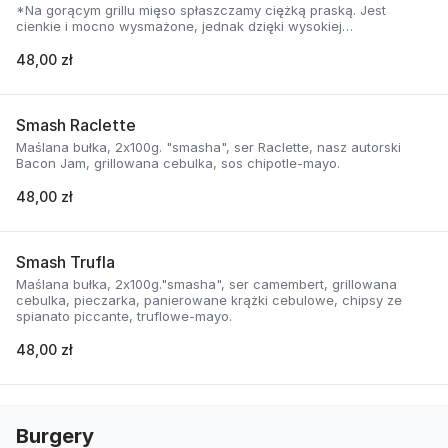
*Na gorącym grillu mięso spłaszczamy ciężką praską. Jest
cienkie i mocno wysmażone, jednak dzięki wysokiej
temperaturze, zyskuje jednocześnie chrupiąca skorupkę i
delikatną soczystość.
48,00 zł
Smash Raclette
Maślana bułka, 2x100g. "smasha", ser Raclette, nasz autorski
Bacon Jam, grillowana cebulka, sos chipotle-mayo.
48,00 zł
Smash Trufla
Maślana bułka, 2x100g."smasha", ser camembert, grillowana
cebulka, pieczarka, panierowane krążki cebulowe, chipsy ze
spianato piccante, truflowe-mayo.
48,00 zł
Burgery