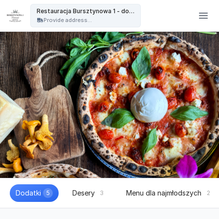
Restauracja Bursztynowa - Restauracja Bursztynowa 1 - dowóz
Restauracja Bursztynowa 1 - dowóz
Provide address...
Dodatki
Desery
Menu dla najmłodszych
5
3
2