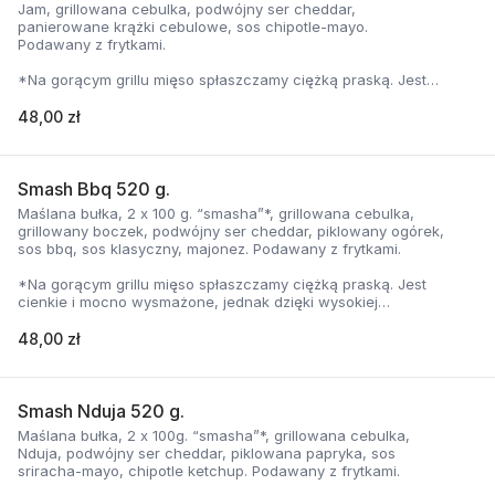
Jam, grillowana cebulka, podwójny ser cheddar,
panierowane krążki cebulowe, sos chipotle-mayo.
Podawany z frytkami.
*Na gorącym grillu mięso spłaszczamy ciężką praską. Jest
cienkie i mocno wysmażone, jednak dzięki wysokiej
temperaturze, zyskuje jednocześnie chrupiąca skorupkę i
48,00 zł
delikatną soczystość.
Smash Bbq 520 g.
Maślana bułka, 2 x 100 g. “smasha”*, grillowana cebulka,
grillowany boczek, podwójny ser cheddar, piklowany ogórek,
sos bbq, sos klasyczny, majonez. Podawany z frytkami.
*Na gorącym grillu mięso spłaszczamy ciężką praską. Jest
cienkie i mocno wysmażone, jednak dzięki wysokiej
temperaturze, zyskuje jednocześnie chrupiąca skorupkę i
delikatną soczystość.
48,00 zł
Smash Nduja 520 g.
Maślana bułka, 2 x 100g. “smasha”*, grillowana cebulka,
Nduja, podwójny ser cheddar, piklowana papryka, sos
sriracha-mayo, chipotle ketchup. Podawany z frytkami.