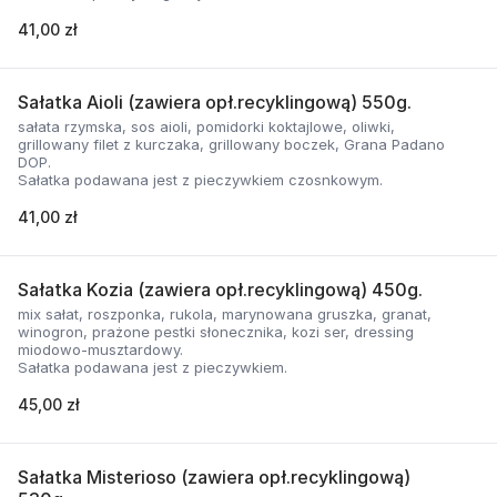
41,00 zł
Sałatka Aioli (zawiera opł.recyklingową) 550g.
sałata rzymska, sos aioli, pomidorki koktajlowe, oliwki,
grillowany filet z kurczaka, grillowany boczek, Grana Padano
DOP.
Sałatka podawana jest z pieczywkiem czosnkowym.
41,00 zł
Sałatka Kozia (zawiera opł.recyklingową) 450g.
mix sałat, roszponka, rukola, marynowana gruszka, granat,
winogron, prażone pestki słonecznika, kozi ser, dressing
miodowo-musztardowy.
Sałatka podawana jest z pieczywkiem.
45,00 zł
Sałatka Misterioso (zawiera opł.recyklingową)