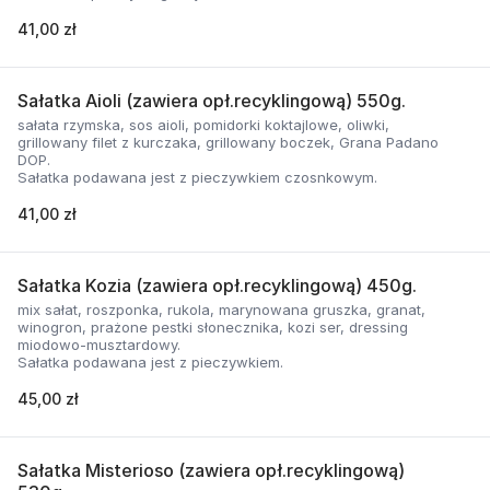
41,00 zł
Sałatka Aioli (zawiera opł.recyklingową) 550g.
sałata rzymska, sos aioli, pomidorki koktajlowe, oliwki,
grillowany filet z kurczaka, grillowany boczek, Grana Padano
DOP.
Sałatka podawana jest z pieczywkiem czosnkowym.
41,00 zł
Sałatka Kozia (zawiera opł.recyklingową) 450g.
mix sałat, roszponka, rukola, marynowana gruszka, granat,
winogron, prażone pestki słonecznika, kozi ser, dressing
miodowo-musztardowy.
Sałatka podawana jest z pieczywkiem.
45,00 zł
Sałatka Misterioso (zawiera opł.recyklingową)