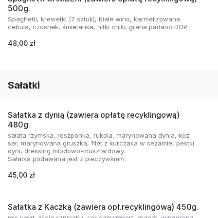
500g.
Spaghetti, krewetki (7 sztuk), białe wino, karmelizowana
cebula, czosnek, śmietanka, nitki chilli, grana padano DOP.
48,00 zł
Sałatki
Sałatka z dynią (zawiera opłatę recyklingową)
480g.
sałata rzymska, roszponka, rukola, marynowana dynia, kozi
ser, marynowana gruszka, filet z kurczaka w sezamie, pestki
dyni, dressing miodowo-musztardowy.
Sałatka podawana jest z pieczywkiem.
45,00 zł
Sałatka z Kaczką (zawiera opł.recyklingową) 450g.
mix sałat, liście szpinaku, ser camembert, granat, winogrona,