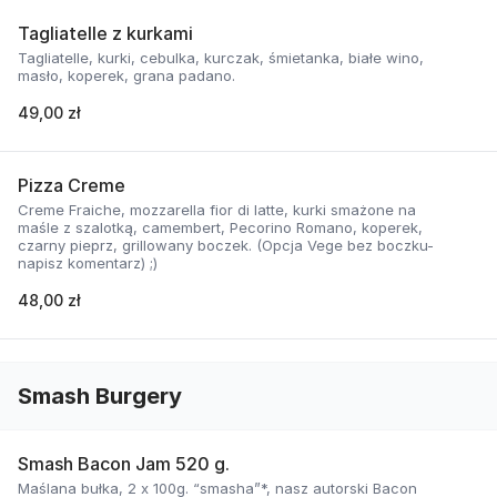
Tagliatelle z kurkami
Tagliatelle, kurki, cebulka, kurczak, śmietanka, białe wino,
masło, koperek, grana padano.
49,00 zł
Pizza Creme
Creme Fraiche, mozzarella fior di latte, kurki smażone na
maśle z szalotką, camembert, Pecorino Romano, koperek,
czarny pieprz, grillowany boczek. (Opcja Vege bez boczku-
napisz komentarz) ;)
48,00 zł
Smash Burgery
Smash Bacon Jam 520 g.
Maślana bułka, 2 x 100g. “smasha”*, nasz autorski Bacon