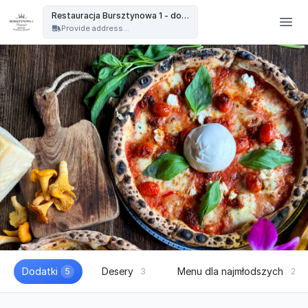
Restauracja Bursztynowa - Restauracja Bursztynowa 1 - dowóz
Restauracja Bursztynowa 1 - dowóz
Provide address...
Dodatki
Desery
Menu dla najmłodszych
5
3
2