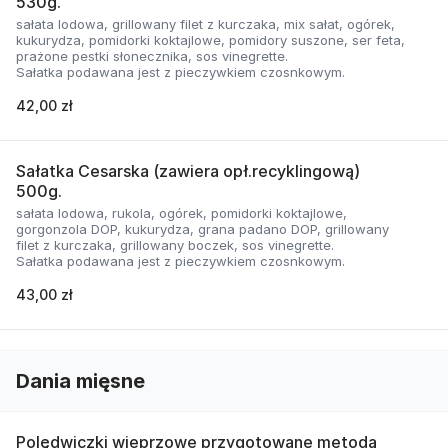
530g.
sałata lodowa, grillowany filet z kurczaka, mix sałat, ogórek,
kukurydza, pomidorki koktajlowe, pomidory suszone, ser feta,
prażone pestki słonecznika, sos vinegrette.
Sałatka podawana jest z pieczywkiem czosnkowym.
42,00 zł
Sałatka Cesarska (zawiera opł.recyklingową)
500g.
sałata lodowa, rukola, ogórek, pomidorki koktajlowe,
gorgonzola DOP, kukurydza, grana padano DOP, grillowany
filet z kurczaka, grillowany boczek, sos vinegrette.
Sałatka podawana jest z pieczywkiem czosnkowym.
43,00 zł
Dania mięsne
Polędwiczki wieprzowe przygotowane metodą