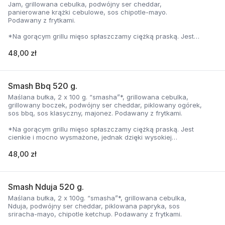
Jam, grillowana cebulka, podwójny ser cheddar,
panierowane krążki cebulowe, sos chipotle-mayo.
Podawany z frytkami.
*Na gorącym grillu mięso spłaszczamy ciężką praską. Jest
cienkie i mocno wysmażone, jednak dzięki wysokiej
temperaturze, zyskuje jednocześnie chrupiąca skorupkę i
48,00 zł
delikatną soczystość.
Smash Bbq 520 g.
Maślana bułka, 2 x 100 g. “smasha”*, grillowana cebulka,
grillowany boczek, podwójny ser cheddar, piklowany ogórek,
sos bbq, sos klasyczny, majonez. Podawany z frytkami.
*Na gorącym grillu mięso spłaszczamy ciężką praską. Jest
cienkie i mocno wysmażone, jednak dzięki wysokiej
temperaturze, zyskuje jednocześnie chrupiąca skorupkę i
delikatną soczystość.
48,00 zł
Smash Nduja 520 g.
Maślana bułka, 2 x 100g. “smasha”*, grillowana cebulka,
Nduja, podwójny ser cheddar, piklowana papryka, sos
sriracha-mayo, chipotle ketchup. Podawany z frytkami.