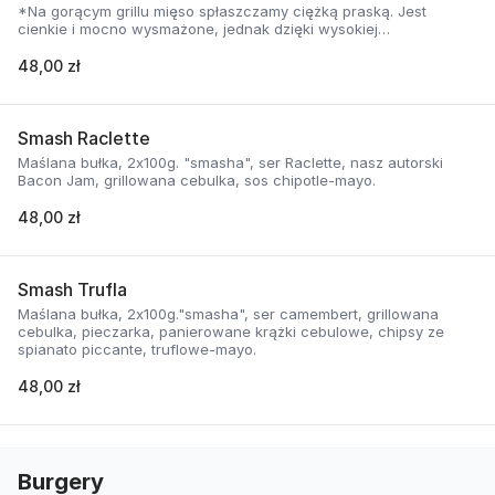
*Na gorącym grillu mięso spłaszczamy ciężką praską. Jest
cienkie i mocno wysmażone, jednak dzięki wysokiej
temperaturze, zyskuje jednocześnie chrupiąca skorupkę i
delikatną soczystość.
48,00 zł
Smash Raclette
Maślana bułka, 2x100g. "smasha", ser Raclette, nasz autorski
Bacon Jam, grillowana cebulka, sos chipotle-mayo.
48,00 zł
Smash Trufla
Maślana bułka, 2x100g."smasha", ser camembert, grillowana
cebulka, pieczarka, panierowane krążki cebulowe, chipsy ze
spianato piccante, truflowe-mayo.
48,00 zł
Burgery