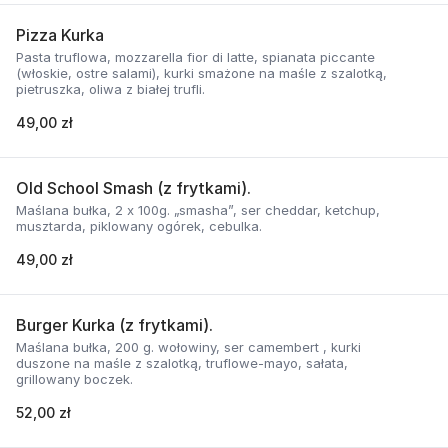
Pizza Kurka
Pasta truflowa, mozzarella fior di latte, spianata piccante
(włoskie, ostre salami), kurki smażone na maśle z szalotką,
pietruszka, oliwa z białej trufli.
49,00 zł
Old School Smash (z frytkami).
Maślana bułka, 2 x 100g. „smasha”, ser cheddar, ketchup,
musztarda, piklowany ogórek, cebulka.
49,00 zł
Burger Kurka (z frytkami).
Maślana bułka, 200 g. wołowiny, ser camembert , kurki
duszone na maśle z szalotką, truflowe-mayo, sałata,
grillowany boczek.
52,00 zł