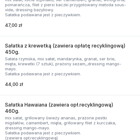
pomarańcza, filet z piersi kaczki przygotowany metoda sous-
vide, dressing bazyliowy.
Sałatka podawana jest z pieczywkiem.
47,00 zł
Sałatka z krewetką (zawiera opłatę recyklingową)
450g.
Sałata rzymska, mix sałat, mandarynka, granat, ser brie,
mięta, krewetki (7 sztuk), prażony sezam,,dressing mango-
mayo.
Sałatka podawana jest z pieczywkiem.
44,00 zł
Sałatka Hawaiana (zawiera opł.recyklingową)
460g.
mix sałat, grillowany świeży ananas, prażone pestki
migdałów, camembert, mięta, grillowany filet z kurczaka,
dressing mango-mayo.
Sałatka podawana jest z pieczywkiem.
(zawiera opł.recyklingową)