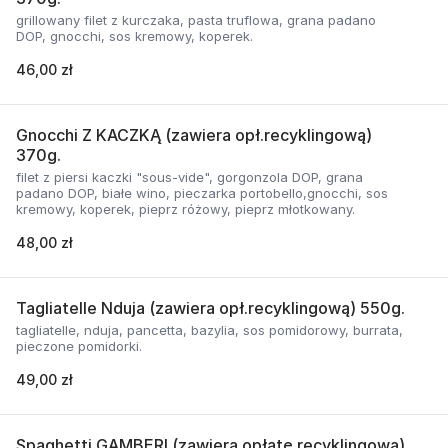
grillowany filet z kurczaka, pasta truflowa, grana padano
DOP, gnocchi, sos kremowy, koperek.
46,00 zł
Gnocchi Z KACZKĄ (zawiera opł.recyklingową)
370g.
filet z piersi kaczki "sous-vide", gorgonzola DOP, grana
padano DOP, białe wino, pieczarka portobello,gnocchi, sos
kremowy, koperek, pieprz różowy, pieprz młotkowany.
48,00 zł
Tagliatelle Nduja (zawiera opł.recyklingową) 550g.
tagliatelle, nduja, pancetta, bazylia, sos pomidorowy, burrata,
pieczone pomidorki.
49,00 zł
Spaghetti GAMBERI (zawiera opłatę recyklingową)