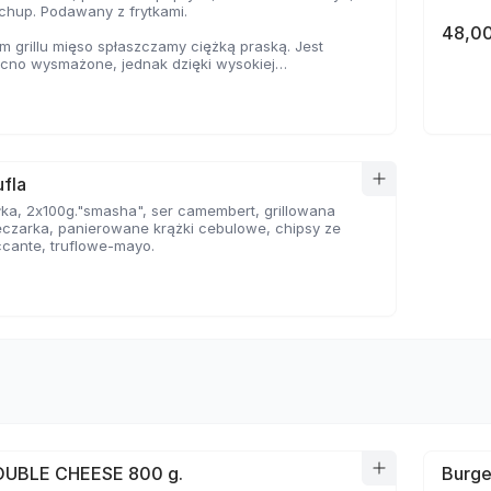
tchup. Podawany z frytkami.
48,00
 grillu mięso spłaszczamy ciężką praską. Jest
ocno wysmażone, jednak dzięki wysokiej
e, zyskuje jednocześnie chrupiąca skorupkę i
oczystość.
fla
ka, 2x100g."smasha", ser camembert, grillowana
eczarka, panierowane krążki cebulowe, chipsy ze
ccante, truflowe-mayo.
OUBLE CHEESE 800 g.
Burge