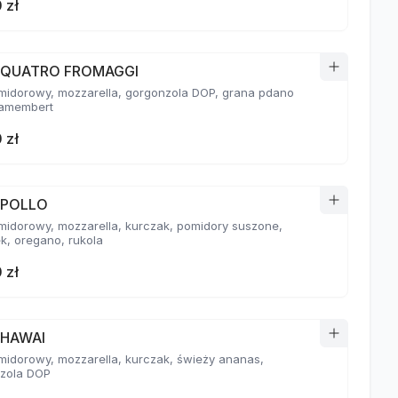
 zł
a QUATRO FROMAGGI
midorowy, mozzarella, gorgonzola DOP, grana pdano
amembert
 zł
 POLLO
midorowy, mozzarella, kurczak, pomidory suszone,
k, oregano, rukola
 zł
 HAWAI
midorowy, mozzarella, kurczak, świeży ananas,
zola DOP