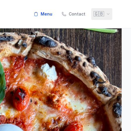
🇬🇧
menu
Contact