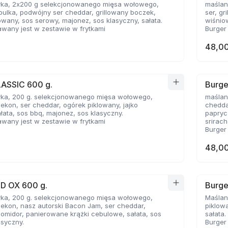
łka, 2x200 g selekcjonowanego mięsa wołowego,
maślan
ulka, podwójny ser cheddar, grillowany boczek,
ser, g
owany, sos serowy, majonez, sos klasyczny, sałata.
wiśnio
wany jest w zestawie w frytkami
Burger
48,00
LASSIC 600 g.
Burge
łka, 200 g. selekcjonowanego mięsa wołowego,
maślan
bekon, ser cheddar, ogórek piklowany, jajko
chedda
łata, sos bbq, majonez, sos klasyczny.
papryc
wany jest w zestawie w frytkami
srirac
Burger
48,00
ED OX 600 g.
Burge
łka, 200 g. selekcjonowanego mięsa wołowego,
Maślan
bekon, nasz autorski Bacon Jam, ser cheddar,
piklowa
pomidor, panierowane krążki cebulowe, sałata, sos
sałata.
asyczny.
Burger