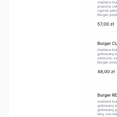
maślana bu
prażona ceb
ogórek pikl
Burger poda
57,00 zł
Burger C
maślana bu
grillowany 
sadzone, sa
Burger poda
48,00 zł
Burger R
maślana bu
grillowany 
grillowany 
bbq, sos kl