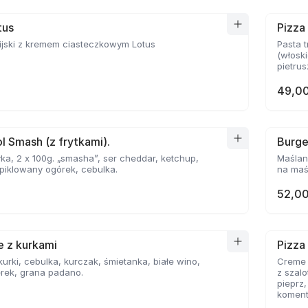
tus
Pizza
ijski z kremem ciasteczkowym Lotus
Pasta t
(włoski
pietrusz
49,00
l Smash (z frytkami).
Burge
ka, 2 x 100g. „smasha”, ser cheddar, ketchup,
Maślan
piklowany ogórek, cebulka.
na maśl
52,00
le z kurkami
Pizza
 kurki, cebulka, kurczak, śmietanka, białe wino,
Creme F
rek, grana padano.
z szal
pieprz
komenta