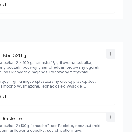
 zł
 Bbq 520 g.
 bułka, 2 x 100 g. “smasha”*, grillowana cebulka,
wany boczek, podwójny ser cheddar, piklowany ogórek,
q, sos klasyczny, majonez. Podawany z frytkami.
rącym grillu mięso spłaszczamy ciężką praską. Jest
e i mocno wysmażone, jednak dzięki wysokiej
aturze, zyskuje jednocześnie chrupiąca skorupkę i
ną soczystość.
 zł
 Raclette
 bułka, 2x100g. "smasha", ser Raclette, nasz autorski
Jam, grillowana cebulka, sos chipotle-mayo.