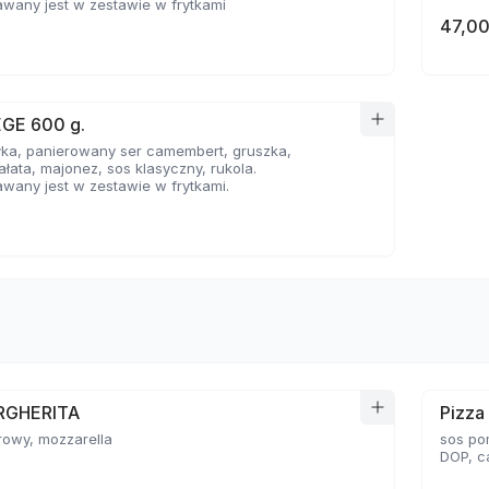
wany jest w zestawie w frytkami
47,00
EGE 600 g.
łka, panierowany ser camembert, gruszka,
ałata, majonez, sos klasyczny, rukola.
wany jest w zestawie w frytkami.
RGHERITA
Pizz
rowy, mozzarella
sos po
DOP, c