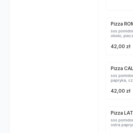
Pizza R
sos pomidor
oliwki, piec
42,00 zł
Pizza CA
sos pomidor
papryka, c
42,00 zł
Pizza LA
sos pomidor
ostra papryc