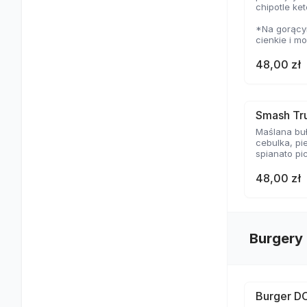
chipotle ke
*Na gorącym
cienkie i m
temperaturz
delikatną s
48,00 zł
Smash Tru
Maślana buł
cebulka, pi
spianato pi
48,00 zł
Burgery
Burger D