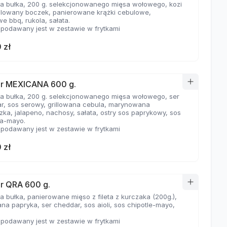
a bułka, 200 g. selekcjonowanego mięsa wołowego, kozi
rillowany boczek, panierowane krążki cebulowe,
we bbq, rukola, sałata.
 podawany jest w zestawie w frytkami
 zł
r MEXICANA 600 g.
a bułka, 200 g. selekcjonowanego mięsa wołowego, ser
r, sos serowy, grillowana cebula, marynowana
zka, jalapeno, nachosy, sałata, ostry sos paprykowy, sos
ha-mayo.
 podawany jest w zestawie w frytkami
 zł
r QRA 600 g.
a bułka, panierowane mięso z fileta z kurczaka (200g.),
na papryka, ser cheddar, sos aioli, sos chipotle-mayo,
 podawany jest w zestawie w frytkami