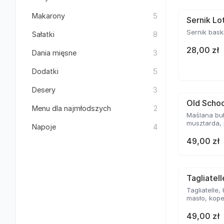
Makarony
5
Sernik Lo
Sernik bask
Sałatki
8
28,00 zł
Dania mięsne
3
Dodatki
5
Desery
3
Old Schoo
Menu dla najmłodszych
2
Maślana buł
musztarda, 
Napoje
4
49,00 zł
Tagliatel
Tagliatelle,
masło, kope
49,00 zł