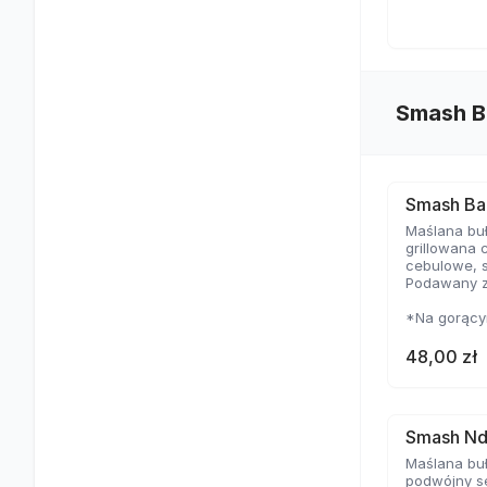
Smash B
Smash Ba
Maślana buł
grillowana 
cebulowe, 
Podawany z
*Na gorącym
cienkie i m
temperaturz
48,00 zł
delikatną s
Smash Nd
Maślana buł
podwójny se