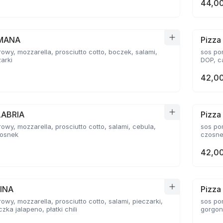
44,00
OMANA
Pizz
owy, mozzarella, prosciutto cotto, boczek, salami,
sos po
zarki
DOP, c
42,00
LABRIA
Pizza
owy, mozzarella, prosciutto cotto, salami, cebula,
sos po
zosnek
czosne
42,00
TINA
Pizza
owy, mozzarella, prosciutto cotto, salami, pieczarki,
sos po
zka jalapeno, płatki chili
gorgon