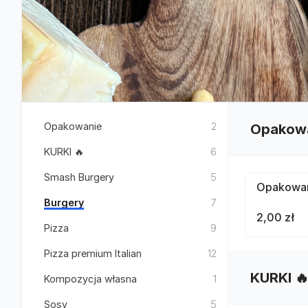
Opakowanie
2
Opakow
KURKI 🔥
6
Smash Burgery
5
Opakowan
Burgery
7
2,00 zł
Pizza
9
Pizza premium Italian
12
KURKI 
Kompozycja własna
1
Sosy
5