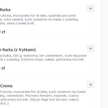
 Kurka
ruflowa, mozzarella fior di latte, spianata piccante
e, ostre salami), kurki smażone na maśle z szalotką,
ka, oliwa z białej trufli.
 zł
r Kurka (z frytkami).
a bułka, 200 g. wołowiny, ser camembert , kurki duszone
e z szalotką, truflowe-mayo, sałata, grillowany boczek.
 zł
 Creme
raiche, mozzarella fior di latte, kurki smażone na maśle
otką, camembert, Pecorino Romano, koperek, czarny
, grillowany boczek. (Opcja Vege bez boczku- napisz
rz) ;)