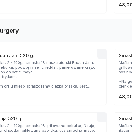
48,00
urgery
con Jam 520 g.
Smash
ka, 2 x 100g. “smasha”*, nasz autorski Bacon Jam,
Maślana
cebulka, podwójny ser cheddar, panierowane krążki
grillo
sos chipotle-mayo.
sos bb
 frytkami.
*Na go
 grillu mięso spłaszczamy ciężką praską. Jest
cienki
ocno wysmażone, jednak dzięki wysokiej
temper
e, zyskuje jednocześnie chrupiąca skorupkę i
delikat
48,00
oczystość.
uja 520 g.
Smash
ka, 2 x 100g. “smasha”*, grillowana cebulka, Nduja,
Maślana
r cheddar, piklowana papryka, sos sriracha-mayo,
Bacon 