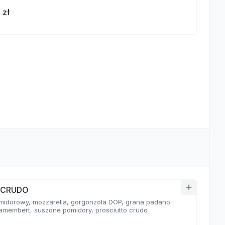
 zł
a CRUDO
midorowy, mozzarella, gorgonzola DOP, grana padano
amembert, suszone pomidory, prosciutto crudo