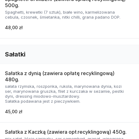
500g.
Spaghetti, krewetki (7 sztuk), białe wino, karmelizowana
cebula, czosnek, śmietanka, nitki chilli, grana padano DOP.
48,00 zł
Sałatki
Sałatka z dynią (zawiera opłatę recyklingową)
480g.
sałata rzymska, roszponka, rukola, marynowana dynia, kozi
ser, marynowana gruszka, filet z kurczaka w sezamie, pestki
dyni, dressing miodowo-musztardowy.
Sałatka podawana jest z pieczywkiem.
45,00 zł
Sałatka z Kaczką (zawiera opł.recyklingową) 450g.
mix sałat, liście szpinaku, ser camembert, granat, winogrona,