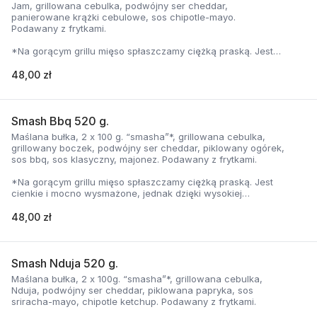
Jam, grillowana cebulka, podwójny ser cheddar,
panierowane krążki cebulowe, sos chipotle-mayo.
Podawany z frytkami.
*Na gorącym grillu mięso spłaszczamy ciężką praską. Jest
cienkie i mocno wysmażone, jednak dzięki wysokiej
temperaturze, zyskuje jednocześnie chrupiąca skorupkę i
48,00 zł
delikatną soczystość.
Smash Bbq 520 g.
Maślana bułka, 2 x 100 g. “smasha”*, grillowana cebulka,
grillowany boczek, podwójny ser cheddar, piklowany ogórek,
sos bbq, sos klasyczny, majonez. Podawany z frytkami.
*Na gorącym grillu mięso spłaszczamy ciężką praską. Jest
cienkie i mocno wysmażone, jednak dzięki wysokiej
temperaturze, zyskuje jednocześnie chrupiąca skorupkę i
delikatną soczystość.
48,00 zł
Smash Nduja 520 g.
Maślana bułka, 2 x 100g. “smasha”*, grillowana cebulka,
Nduja, podwójny ser cheddar, piklowana papryka, sos
sriracha-mayo, chipotle ketchup. Podawany z frytkami.