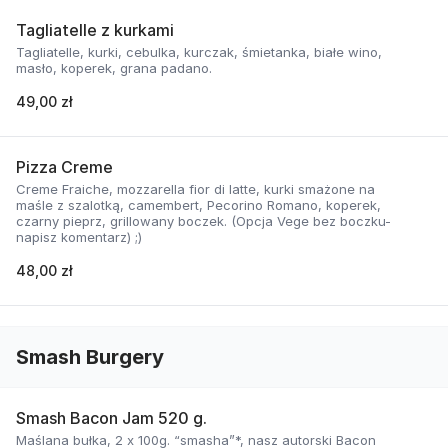
Tagliatelle z kurkami
Tagliatelle, kurki, cebulka, kurczak, śmietanka, białe wino,
masło, koperek, grana padano.
49,00 zł
Pizza Creme
Creme Fraiche, mozzarella fior di latte, kurki smażone na
maśle z szalotką, camembert, Pecorino Romano, koperek,
czarny pieprz, grillowany boczek. (Opcja Vege bez boczku-
napisz komentarz) ;)
48,00 zł
Smash Burgery
Smash Bacon Jam 520 g.
Maślana bułka, 2 x 100g. “smasha”*, nasz autorski Bacon