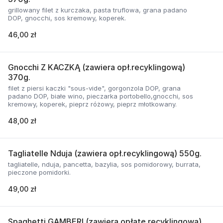
grillowany filet z kurczaka, pasta truflowa, grana padano
DOP, gnocchi, sos kremowy, koperek.
46,00 zł
Gnocchi Z KACZKĄ (zawiera opł.recyklingową)
370g.
filet z piersi kaczki "sous-vide", gorgonzola DOP, grana
padano DOP, białe wino, pieczarka portobello,gnocchi, sos
kremowy, koperek, pieprz różowy, pieprz młotkowany.
48,00 zł
Tagliatelle Nduja (zawiera opł.recyklingową) 550g.
tagliatelle, nduja, pancetta, bazylia, sos pomidorowy, burrata,
pieczone pomidorki.
49,00 zł
Spaghetti GAMBERI (zawiera opłatę recyklingową)