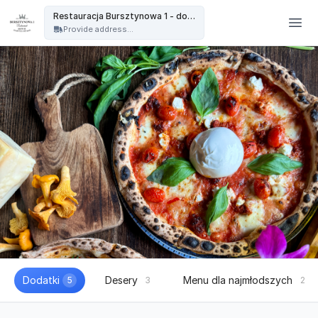
Restauracja Bursztynowa - Restauracja Bursztynowa 1 - dowóz
Restauracja Bursztynowa 1 - dowóz
Provide address...
Dodatki
Desery
Menu dla najmłodszych
5
3
2