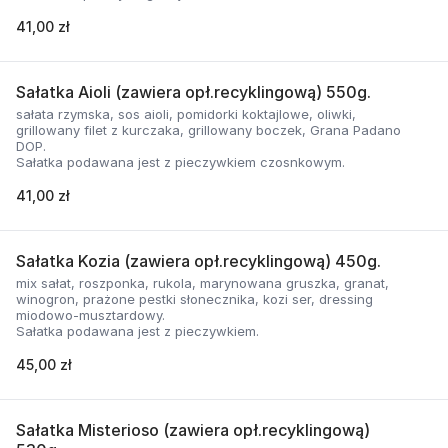
41,00 zł
Sałatka Aioli (zawiera opł.recyklingową) 550g.
sałata rzymska, sos aioli, pomidorki koktajlowe, oliwki,
grillowany filet z kurczaka, grillowany boczek, Grana Padano
DOP.
Sałatka podawana jest z pieczywkiem czosnkowym.
41,00 zł
Sałatka Kozia (zawiera opł.recyklingową) 450g.
mix sałat, roszponka, rukola, marynowana gruszka, granat,
winogron, prażone pestki słonecznika, kozi ser, dressing
miodowo-musztardowy.
Sałatka podawana jest z pieczywkiem.
45,00 zł
Sałatka Misterioso (zawiera opł.recyklingową)