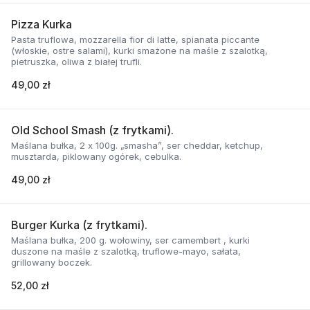
Pizza Kurka
Pasta truflowa, mozzarella fior di latte, spianata piccante
(włoskie, ostre salami), kurki smażone na maśle z szalotką,
pietruszka, oliwa z białej trufli.
49,00 zł
Old School Smash (z frytkami).
Maślana bułka, 2 x 100g. „smasha”, ser cheddar, ketchup,
musztarda, piklowany ogórek, cebulka.
49,00 zł
Burger Kurka (z frytkami).
Maślana bułka, 200 g. wołowiny, ser camembert , kurki
duszone na maśle z szalotką, truflowe-mayo, sałata,
grillowany boczek.
52,00 zł