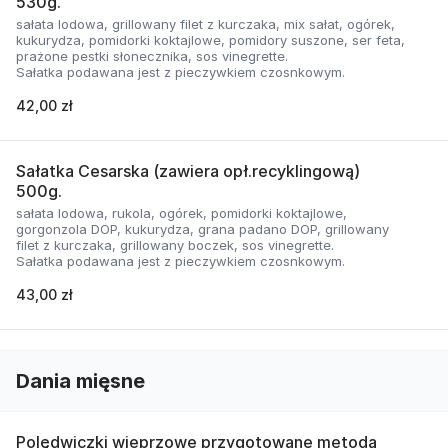
530g.
sałata lodowa, grillowany filet z kurczaka, mix sałat, ogórek,
kukurydza, pomidorki koktajlowe, pomidory suszone, ser feta,
prażone pestki słonecznika, sos vinegrette.
Sałatka podawana jest z pieczywkiem czosnkowym.
42,00 zł
Sałatka Cesarska (zawiera opł.recyklingową)
500g.
sałata lodowa, rukola, ogórek, pomidorki koktajlowe,
gorgonzola DOP, kukurydza, grana padano DOP, grillowany
filet z kurczaka, grillowany boczek, sos vinegrette.
Sałatka podawana jest z pieczywkiem czosnkowym.
43,00 zł
Dania mięsne
Polędwiczki wieprzowe przygotowane metodą