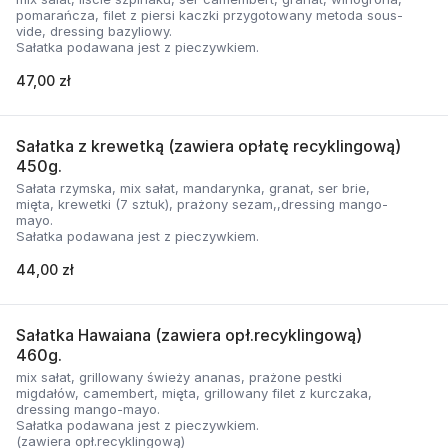
pomarańcza, filet z piersi kaczki przygotowany metoda sous-
vide, dressing bazyliowy.
Sałatka podawana jest z pieczywkiem.
47,00 zł
Sałatka z krewetką (zawiera opłatę recyklingową)
450g.
Sałata rzymska, mix sałat, mandarynka, granat, ser brie,
mięta, krewetki (7 sztuk), prażony sezam,,dressing mango-
mayo.
Sałatka podawana jest z pieczywkiem.
44,00 zł
Sałatka Hawaiana (zawiera opł.recyklingową)
460g.
mix sałat, grillowany świeży ananas, prażone pestki
migdałów, camembert, mięta, grillowany filet z kurczaka,
dressing mango-mayo.
Sałatka podawana jest z pieczywkiem.
(zawiera opł.recyklingową)