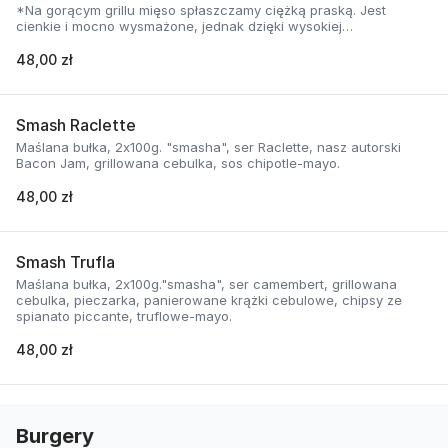
*Na gorącym grillu mięso spłaszczamy ciężką praską. Jest
cienkie i mocno wysmażone, jednak dzięki wysokiej
temperaturze, zyskuje jednocześnie chrupiąca skorupkę i
delikatną soczystość.
48,00 zł
Smash Raclette
Maślana bułka, 2x100g. "smasha", ser Raclette, nasz autorski
Bacon Jam, grillowana cebulka, sos chipotle-mayo.
48,00 zł
Smash Trufla
Maślana bułka, 2x100g."smasha", ser camembert, grillowana
cebulka, pieczarka, panierowane krążki cebulowe, chipsy ze
spianato piccante, truflowe-mayo.
48,00 zł
Burgery