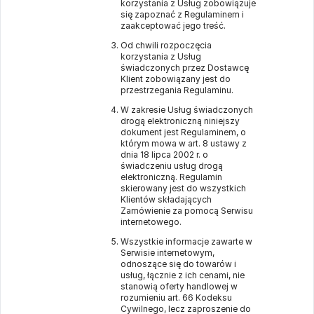
korzystania z Usług zobowiązuje
się zapoznać z Regulaminem i
zaakceptować jego treść.
Od chwili rozpoczęcia
korzystania z Usług
świadczonych przez Dostawcę
Klient zobowiązany jest do
przestrzegania Regulaminu.
W zakresie Usług świadczonych
drogą elektroniczną niniejszy
dokument jest Regulaminem, o
którym mowa w art. 8 ustawy z
dnia 18 lipca 2002 r. o
świadczeniu usług drogą
elektroniczną. Regulamin
skierowany jest do wszystkich
Klientów składających
Zamówienie za pomocą Serwisu
internetowego.
Wszystkie informacje zawarte w
Serwisie internetowym,
odnoszące się do towarów i
usług, łącznie z ich cenami, nie
stanowią oferty handlowej w
rozumieniu art. 66 Kodeksu
Cywilnego, lecz zaproszenie do