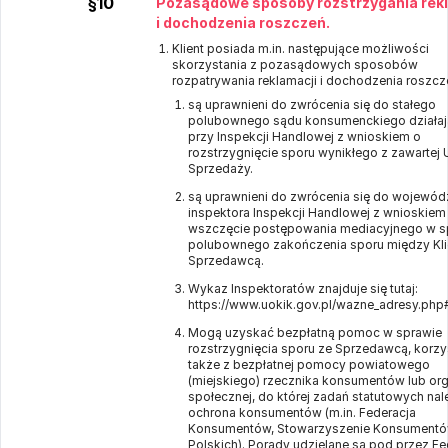
§10
Pozasądowe sposoby rozstrzygania rek
i dochodzenia roszczeń.
Klient posiada m.in. następujące możliwości
skorzystania z pozasądowych sposobów
rozpatrywania reklamacji i dochodzenia roszcz
są uprawnieni do zwrócenia się do stałego
polubownego sądu konsumenckiego działa
przy Inspekcji Handlowej z wnioskiem o
rozstrzygnięcie sporu wynikłego z zawarte
Sprzedaży.
są uprawnieni do zwrócenia się do wojewód
inspektora Inspekcji Handlowej z wnioskiem
wszczęcie postępowania mediacyjnego w s
polubownego zakończenia sporu między Kli
Sprzedawcą.
Wykaz Inspektoratów znajduje się tutaj:
https://www.uokik.gov.pl/wazne_adresy.php
Mogą uzyskać bezpłatną pomoc w sprawie
rozstrzygnięcia sporu ze Sprzedawcą, korzy
także z bezpłatnej pomocy powiatowego
(miejskiego) rzecznika konsumentów lub org
społecznej, do której zadań statutowych nal
ochrona konsumentów (m.in. Federacja
Konsumentów, Stowarzyszenie Konsument
Polskich). Porady udzielane są pod przez Fe