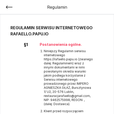
Regulamin
REGULAMIN SERWISU INTERNETOWEGO
RAFAELLO.PAPU.IO
§1
Postanowienia ogólne.
Niniejszy Regulamin serwisu
internetowego
https://rafaello.papu.io
(zwanego
dalej: Regulaminem) wraz z
innymi dokumentami w nimi
powołanymi określa warunki
jakim podlega korzystanie z
Serwisu internetowego
prowadzonego przez IMPERO
AGNIESZKA GŁAZ, Bursztynowa
1/ U2, 20-576 Lublin,
restauracjarafaello@gmail.com,
NIP: 9462575998, REGON: ,
(dalej: Dostawca).
Klient przed rozpoczęciem