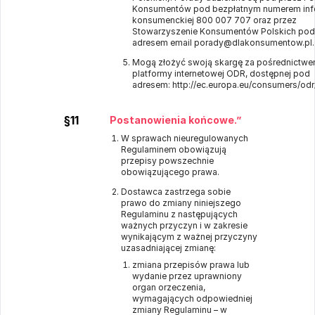
Konsumentów pod bezpłatnym numerem infol
konsumenckiej 800 007 707 oraz przez
Stowarzyszenie Konsumentów Polskich pod
adresem email porady@dlakonsumentow.pl.
Mogą złożyć swoją skargę za pośrednictwem
platformy internetowej ODR, dostępnej pod
adresem:
http://ec.europa.eu/consumers/odr
§11
Postanowienia końcowe.”
W sprawach nieuregulowanych
Regulaminem obowiązują
przepisy powszechnie
obowiązującego prawa.
Dostawca zastrzega sobie
prawo do zmiany niniejszego
Regulaminu z następujących
ważnych przyczyn i w zakresie
wynikającym z ważnej przyczyny
uzasadniającej zmianę:
zmiana przepisów prawa lub
wydanie przez uprawniony
organ orzeczenia,
wymagających odpowiedniej
zmiany Regulaminu – w