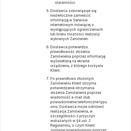
staranności.
Dostawca zobowiązuje się
niezwłocznie zamieścić
informację w Serwisie
internetowym mówiącej o
występujących ograniczeniach
lub braku możności realizacji
wybranych Zamówień.
Dostawca potwierdza
prawidłowość złożenia
Zamówienia poprzez informację
wyświetlaną na ekranie
urządzenia, z którego korzysta
Klient.
Po prawidłowo złożonym
Zamówieniu Klient otrzyma
potwierdzenie otrzymania
złożenia Zamówienia poprzez
wiadomość e-mail i/lub
powiadomienie telefoniczne typu
sms. Dostawca może odmówić
realizacja Zamówienia, w
szczególności z przyczyn
wskazanych w §4 ust. 2
Regulaminu, o czym Klient
zostanie powiadomiony poprzez