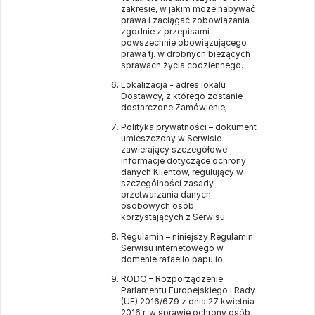
zakresie, w jakim może nabywać
prawa i zaciągać zobowiązania
zgodnie z przepisami
powszechnie obowiązującego
prawa tj. w drobnych bieżących
sprawach życia codziennego.
Lokalizacja - adres lokalu
Dostawcy, z którego zostanie
dostarczone Zamówienie;
Polityka prywatności – dokument
umieszczony w Serwisie
zawierający szczegółowe
informacje dotyczące ochrony
danych Klientów, regulujący w
szczególności zasady
przetwarzania danych
osobowych osób
korzystających z Serwisu.
Regulamin – niniejszy Regulamin
Serwisu internetowego w
domenie
rafaello.papu.io
RODO – Rozporządzenie
Parlamentu Europejskiego i Rady
(UE) 2016/679 z dnia 27 kwietnia
2016 r. w sprawie ochrony osób