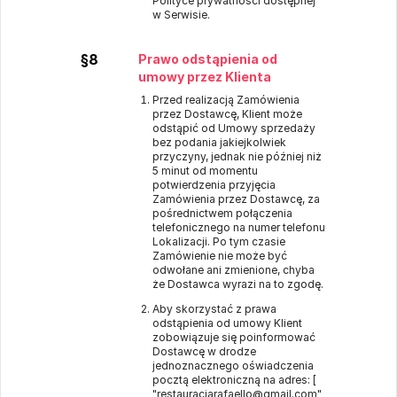
Polityce prywatności dostępnej
w Serwisie.
§8
Prawo odstąpienia od
umowy przez Klienta
Przed realizacją Zamówienia
przez Dostawcę, Klient może
odstąpić od Umowy sprzedaży
bez podania jakiejkolwiek
przyczyny, jednak nie później niż
5 minut od momentu
potwierdzenia przyjęcia
Zamówienia przez Dostawcę, za
pośrednictwem połączenia
telefonicznego na numer telefonu
Lokalizacji. Po tym czasie
Zamówienie nie może być
odwołane ani zmienione, chyba
że Dostawca wyrazi na to zgodę.
Aby skorzystać z prawa
odstąpienia od umowy Klient
zobowiązuje się poinformować
Dostawcę w drodze
jednoznacznego oświadczenia
pocztą elektroniczną na adres: [
"restauracjarafaello@gmail.com"