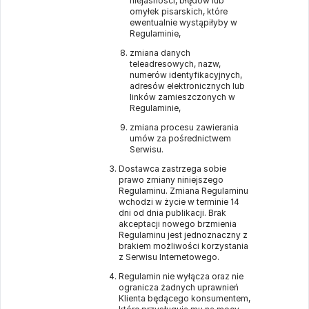
niejasności, błędów lub
omyłek pisarskich, które
ewentualnie wystąpiłyby w
Regulaminie,
zmiana danych
teleadresowych, nazw,
numerów identyfikacyjnych,
adresów elektronicznych lub
linków zamieszczonych w
Regulaminie,
zmiana procesu zawierania
umów za pośrednictwem
Serwisu.
Dostawca zastrzega sobie
prawo zmiany niniejszego
Regulaminu. Zmiana Regulaminu
wchodzi w życie w terminie 14
dni od dnia publikacji. Brak
akceptacji nowego brzmienia
Regulaminu jest jednoznaczny z
brakiem możliwości korzystania
z Serwisu Internetowego.
Regulamin nie wyłącza oraz nie
ogranicza żadnych uprawnień
Klienta będącego konsumentem,