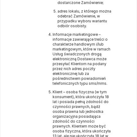
dostarczone Zamówienie;
adres lokalu, z którego można
odebrać Zamówienie, w
przypadku wyboru wariantu
odbiór osobisty.
Informacje marketingowe –
informacje zawierające treści o
charakterze handlowym i/lub
marketingowym, które w ramach
Usług świadczonych drogą
elektroniczną Dostawca może
przesyłać Klientom na podany
przez nich adres poczty
elektronicznej lub za
pośrednictwem powiadomień
telefonicznych typu sms/mms.
Klient – osoba fizyczna (w tym
konsument), która ukończyła 18
lat i posiada pełną zdolność do
czynności prawnych, bądź
osoba prawna lub jednostka
organizacyjna posiadająca
zdolność do czynności
prawnych. Klientem może być
osoba fizyczna, która ukończyła
13 lat, ale nie ukończyła 18 lat w