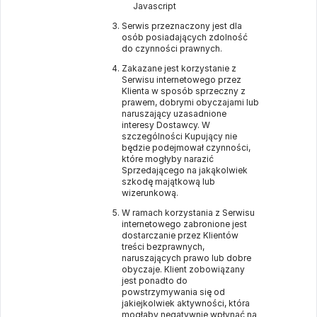
Javascript
Serwis przeznaczony jest dla
osób posiadających zdolność
do czynności prawnych.
Zakazane jest korzystanie z
Serwisu internetowego przez
Klienta w sposób sprzeczny z
prawem, dobrymi obyczajami lub
naruszający uzasadnione
interesy Dostawcy. W
szczególności Kupujący nie
będzie podejmował czynności,
które mogłyby narazić
Sprzedającego na jakąkolwiek
szkodę majątkową lub
wizerunkową.
W ramach korzystania z Serwisu
internetowego zabronione jest
dostarczanie przez Klientów
treści bezprawnych,
naruszających prawo lub dobre
obyczaje. Klient zobowiązany
jest ponadto do
powstrzymywania się od
jakiejkolwiek aktywności, która
mogłaby negatywnie wpłynąć na