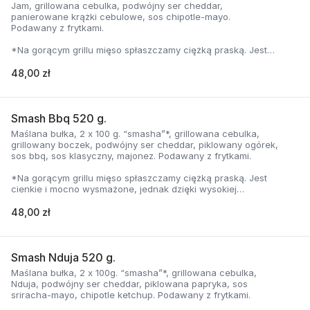
Jam, grillowana cebulka, podwójny ser cheddar,
panierowane krążki cebulowe, sos chipotle-mayo.
Podawany z frytkami.
*Na gorącym grillu mięso spłaszczamy ciężką praską. Jest
cienkie i mocno wysmażone, jednak dzięki wysokiej
temperaturze, zyskuje jednocześnie chrupiąca skorupkę i
48,00 zł
delikatną soczystość.
Smash Bbq 520 g.
Maślana bułka, 2 x 100 g. “smasha”*, grillowana cebulka,
grillowany boczek, podwójny ser cheddar, piklowany ogórek,
sos bbq, sos klasyczny, majonez. Podawany z frytkami.
*Na gorącym grillu mięso spłaszczamy ciężką praską. Jest
cienkie i mocno wysmażone, jednak dzięki wysokiej
temperaturze, zyskuje jednocześnie chrupiąca skorupkę i
delikatną soczystość.
48,00 zł
Smash Nduja 520 g.
Maślana bułka, 2 x 100g. “smasha”*, grillowana cebulka,
Nduja, podwójny ser cheddar, piklowana papryka, sos
sriracha-mayo, chipotle ketchup. Podawany z frytkami.