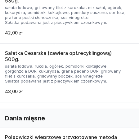
530g.
sałata lodowa, grillowany filet z kurczaka, mix sałat, ogórek,
kukurydza, pomidorki koktajlowe, pomidory suszone, ser feta,
prażone pestki słonecznika, sos vinegrette.
Sałatka podawana jest z pieczywkiem czosnkowym.
42,00 zł
Sałatka Cesarska (zawiera opł.recyklingową)
500g.
sałata lodowa, rukola, ogórek, pomidorki koktajlowe,
gorgonzola DOP, kukurydza, grana padano DOP, grillowany
filet z kurczaka, grillowany boczek, sos vinegrette.
Sałatka podawana jest z pieczywkiem czosnkowym.
43,00 zł
Dania mięsne
Polędwiczki wieprzowe przygotowane metodą