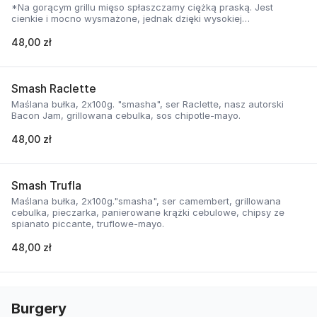
*Na gorącym grillu mięso spłaszczamy ciężką praską. Jest
cienkie i mocno wysmażone, jednak dzięki wysokiej
temperaturze, zyskuje jednocześnie chrupiąca skorupkę i
delikatną soczystość.
48,00 zł
Smash Raclette
Maślana bułka, 2x100g. "smasha", ser Raclette, nasz autorski
Bacon Jam, grillowana cebulka, sos chipotle-mayo.
48,00 zł
Smash Trufla
Maślana bułka, 2x100g."smasha", ser camembert, grillowana
cebulka, pieczarka, panierowane krążki cebulowe, chipsy ze
spianato piccante, truflowe-mayo.
48,00 zł
Burgery