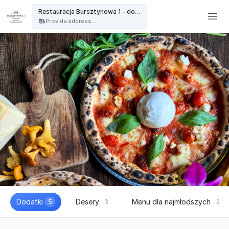
Restauracja Bursztynowa - Restauracja Bursztynowa 1 - dowóz
Restauracja Bursztynowa 1 - dowóz
Provide address...
Dodatki
Desery
Menu dla najmłodszych
5
3
2