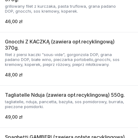
grillowany filet z kurczaka, pasta truflowa, grana padano
DOP, gnocchi, sos kremowy, koperek.
46,00 zł
Gnocchi Z KACZKĄ (zawiera opł.recyklingową)
370g.
filet z piersi kaczki "sous-vide", gorgonzola DOP, grana
padano DOP, białe wino, pieczarka portobello,gnocchi, sos
kremowy, koperek, pieprz różowy, pieprz młotkowany.
48,00 zł
Tagliatelle Nduja (zawiera opł.recyklingową) 550g.
tagliatelle, nduja, pancetta, bazylia, sos pomidorowy, burrata,
pieczone pomidorki.
49,00 zł
Spaghetti GAMBERI (zawiera opłatę recyklingową)