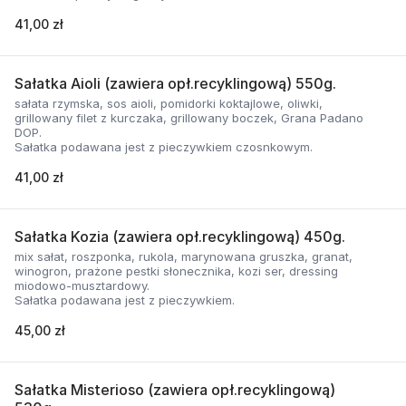
41,00 zł
Sałatka Aioli (zawiera opł.recyklingową) 550g.
sałata rzymska, sos aioli, pomidorki koktajlowe, oliwki,
grillowany filet z kurczaka, grillowany boczek, Grana Padano
DOP.
Sałatka podawana jest z pieczywkiem czosnkowym.
41,00 zł
Sałatka Kozia (zawiera opł.recyklingową) 450g.
mix sałat, roszponka, rukola, marynowana gruszka, granat,
winogron, prażone pestki słonecznika, kozi ser, dressing
miodowo-musztardowy.
Sałatka podawana jest z pieczywkiem.
45,00 zł
Sałatka Misterioso (zawiera opł.recyklingową)