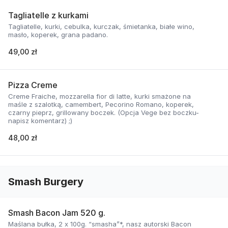
Tagliatelle z kurkami
Tagliatelle, kurki, cebulka, kurczak, śmietanka, białe wino,
masło, koperek, grana padano.
49,00 zł
Pizza Creme
Creme Fraiche, mozzarella fior di latte, kurki smażone na
maśle z szalotką, camembert, Pecorino Romano, koperek,
czarny pieprz, grillowany boczek. (Opcja Vege bez boczku-
napisz komentarz) ;)
48,00 zł
Smash Burgery
Smash Bacon Jam 520 g.
Maślana bułka, 2 x 100g. “smasha”*, nasz autorski Bacon