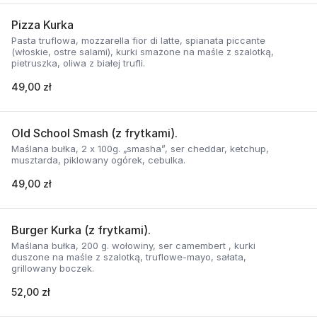
Pizza Kurka
Pasta truflowa, mozzarella fior di latte, spianata piccante
(włoskie, ostre salami), kurki smażone na maśle z szalotką,
pietruszka, oliwa z białej trufli.
49,00 zł
Old School Smash (z frytkami).
Maślana bułka, 2 x 100g. „smasha”, ser cheddar, ketchup,
musztarda, piklowany ogórek, cebulka.
49,00 zł
Burger Kurka (z frytkami).
Maślana bułka, 200 g. wołowiny, ser camembert , kurki
duszone na maśle z szalotką, truflowe-mayo, sałata,
grillowany boczek.
52,00 zł