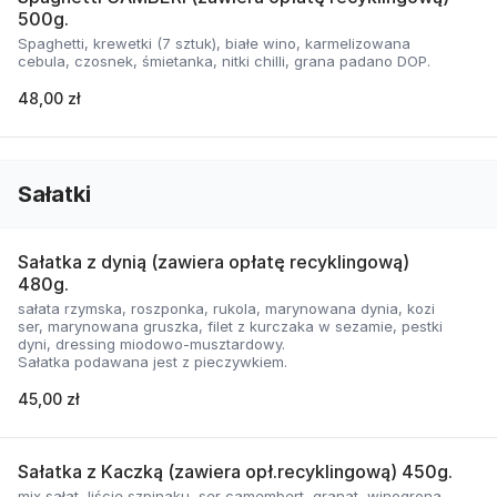
500g.
Spaghetti, krewetki (7 sztuk), białe wino, karmelizowana
cebula, czosnek, śmietanka, nitki chilli, grana padano DOP.
48,00 zł
Sałatki
Sałatka z dynią (zawiera opłatę recyklingową)
480g.
sałata rzymska, roszponka, rukola, marynowana dynia, kozi
ser, marynowana gruszka, filet z kurczaka w sezamie, pestki
dyni, dressing miodowo-musztardowy.
Sałatka podawana jest z pieczywkiem.
45,00 zł
Sałatka z Kaczką (zawiera opł.recyklingową) 450g.
mix sałat, liście szpinaku, ser camembert, granat, winogrona,