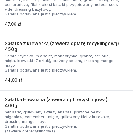
pomarańcza, filet z piersi kaczki przygotowany metoda sous-
vide, dressing bazyliowy.
Sałatka podawana jest z pieczywkiem.
47,00 zł
Sałatka z krewetką (zawiera opłatę recyklingową)
450g.
Sałata rzymska, mix sałat, mandarynka, granat, ser brie,
mięta, krewetki (7 sztuk), prażony sezam,,dressing mango-
mayo.
Sałatka podawana jest z pieczywkiem.
44,00 zł
Sałatka Hawaiana (zawiera opł.recyklingową)
460g.
mix sałat, grillowany świeży ananas, prażone pestki
migdałów, camembert, mięta, grillowany filet z kurczaka,
dressing mango-mayo.
Sałatka podawana jest z pieczywkiem.
(zawiera opł.recyklingową)