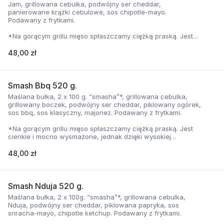
Jam, grillowana cebulka, podwójny ser cheddar,
panierowane krążki cebulowe, sos chipotle-mayo.
Podawany z frytkami.
*Na gorącym grillu mięso spłaszczamy ciężką praską. Jest
cienkie i mocno wysmażone, jednak dzięki wysokiej
temperaturze, zyskuje jednocześnie chrupiąca skorupkę i
48,00 zł
delikatną soczystość.
Smash Bbq 520 g.
Maślana bułka, 2 x 100 g. “smasha”*, grillowana cebulka,
grillowany boczek, podwójny ser cheddar, piklowany ogórek,
sos bbq, sos klasyczny, majonez. Podawany z frytkami.
*Na gorącym grillu mięso spłaszczamy ciężką praską. Jest
cienkie i mocno wysmażone, jednak dzięki wysokiej
temperaturze, zyskuje jednocześnie chrupiąca skorupkę i
delikatną soczystość.
48,00 zł
Smash Nduja 520 g.
Maślana bułka, 2 x 100g. “smasha”*, grillowana cebulka,
Nduja, podwójny ser cheddar, piklowana papryka, sos
sriracha-mayo, chipotle ketchup. Podawany z frytkami.