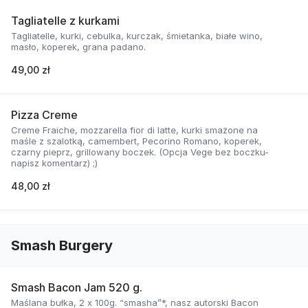
Tagliatelle z kurkami
Tagliatelle, kurki, cebulka, kurczak, śmietanka, białe wino,
masło, koperek, grana padano.
49,00 zł
Pizza Creme
Creme Fraiche, mozzarella fior di latte, kurki smażone na
maśle z szalotką, camembert, Pecorino Romano, koperek,
czarny pieprz, grillowany boczek. (Opcja Vege bez boczku-
napisz komentarz) ;)
48,00 zł
Smash Burgery
Smash Bacon Jam 520 g.
Maślana bułka, 2 x 100g. “smasha”*, nasz autorski Bacon