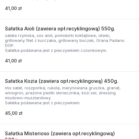
41,00 zł
Sałatka Aioli (zawiera opł.recyklingową) 550g.
sałata rzymska, sos aioli, pomidorki koktajlowe, oliwki,
grillowany filet z kurczaka, grillowany boczek, Grana Padano
DOP.
Sałatka podawana jest z pieczywkiem czosnkowym.
41,00 zł
Sałatka Kozia (zawiera opł.recyklingową) 450g.
mix sałat, roszponka, rukola, marynowana gruszka, granat,
winogron, prażone pestki słonecznika, kozi ser, dressing
miodowo-musztardowy.
Sałatka podawana jest z pieczywkiem.
45,00 zł
Sałatka Misterioso (zawiera opł.recyklingową)