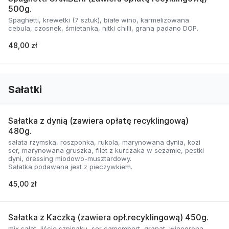
500g.
Spaghetti, krewetki (7 sztuk), białe wino, karmelizowana
cebula, czosnek, śmietanka, nitki chilli, grana padano DOP.
48,00 zł
Sałatki
Sałatka z dynią (zawiera opłatę recyklingową)
480g.
sałata rzymska, roszponka, rukola, marynowana dynia, kozi
ser, marynowana gruszka, filet z kurczaka w sezamie, pestki
dyni, dressing miodowo-musztardowy.
Sałatka podawana jest z pieczywkiem.
45,00 zł
Sałatka z Kaczką (zawiera opł.recyklingową) 450g.
mix sałat, liście szpinaku, ser camembert, granat, winogrona,