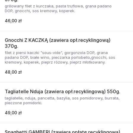
grillowany filet z kurczaka, pasta truflowa, grana padano
DOP, gnocchi, sos kremowy, koperek.
46,00 zł
Gnocchi Z KACZKĄ (zawiera opł.recyklingową)
370g.
filet z piersi kaczki "sous-vide", gorgonzola DOP, grana
padano DOP, białe wino, pieczarka portobello,gnocchi, sos
kremowy, koperek, pieprz różowy, pieprz młotkowany.
48,00 zł
Tagliatelle Nduja (zawiera opł.recyklingową) 550g.
tagliatelle, nduja, pancetta, bazylia, sos pomidorowy, burrata,
pieczone pomidorki.
49,00 zł
Spaghetti GAMBERI (zawiera opłatę recyklingową)