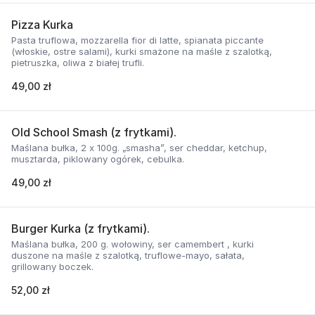
Pizza Kurka
Pasta truflowa, mozzarella fior di latte, spianata piccante
(włoskie, ostre salami), kurki smażone na maśle z szalotką,
pietruszka, oliwa z białej trufli.
49,00 zł
Old School Smash (z frytkami).
Maślana bułka, 2 x 100g. „smasha”, ser cheddar, ketchup,
musztarda, piklowany ogórek, cebulka.
49,00 zł
Burger Kurka (z frytkami).
Maślana bułka, 200 g. wołowiny, ser camembert , kurki
duszone na maśle z szalotką, truflowe-mayo, sałata,
grillowany boczek.
52,00 zł