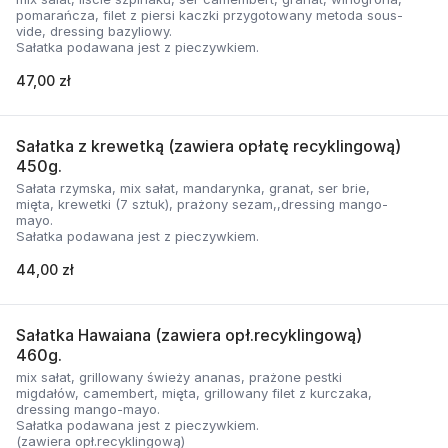
pomarańcza, filet z piersi kaczki przygotowany metoda sous-
vide, dressing bazyliowy.
Sałatka podawana jest z pieczywkiem.
47,00 zł
Sałatka z krewetką (zawiera opłatę recyklingową)
450g.
Sałata rzymska, mix sałat, mandarynka, granat, ser brie,
mięta, krewetki (7 sztuk), prażony sezam,,dressing mango-
mayo.
Sałatka podawana jest z pieczywkiem.
44,00 zł
Sałatka Hawaiana (zawiera opł.recyklingową)
460g.
mix sałat, grillowany świeży ananas, prażone pestki
migdałów, camembert, mięta, grillowany filet z kurczaka,
dressing mango-mayo.
Sałatka podawana jest z pieczywkiem.
(zawiera opł.recyklingową)