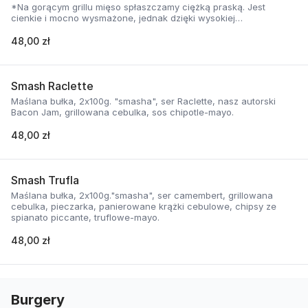
*Na gorącym grillu mięso spłaszczamy ciężką praską. Jest
cienkie i mocno wysmażone, jednak dzięki wysokiej
temperaturze, zyskuje jednocześnie chrupiąca skorupkę i
delikatną soczystość.
48,00 zł
Smash Raclette
Maślana bułka, 2x100g. "smasha", ser Raclette, nasz autorski
Bacon Jam, grillowana cebulka, sos chipotle-mayo.
48,00 zł
Smash Trufla
Maślana bułka, 2x100g."smasha", ser camembert, grillowana
cebulka, pieczarka, panierowane krążki cebulowe, chipsy ze
spianato piccante, truflowe-mayo.
48,00 zł
Burgery