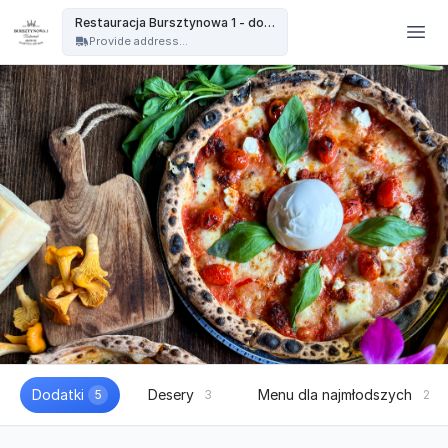
Restauracja Bursztynowa - Restauracja Bursztynowa 1 - dowóz
Restauracja Bursztynowa 1 - dowóz
Provide address...
Dodatki
Desery
Menu dla najmłodszych
5
3
2