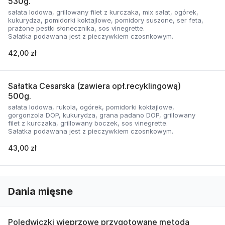
530g.
sałata lodowa, grillowany filet z kurczaka, mix sałat, ogórek,
kukurydza, pomidorki koktajlowe, pomidory suszone, ser feta,
prażone pestki słonecznika, sos vinegrette.
Sałatka podawana jest z pieczywkiem czosnkowym.
42,00 zł
Sałatka Cesarska (zawiera opł.recyklingową)
500g.
sałata lodowa, rukola, ogórek, pomidorki koktajlowe,
gorgonzola DOP, kukurydza, grana padano DOP, grillowany
filet z kurczaka, grillowany boczek, sos vinegrette.
Sałatka podawana jest z pieczywkiem czosnkowym.
43,00 zł
Dania mięsne
Polędwiczki wieprzowe przygotowane metodą