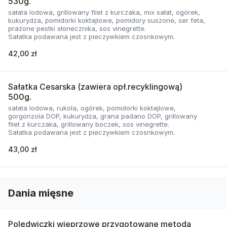
530g.
sałata lodowa, grillowany filet z kurczaka, mix sałat, ogórek,
kukurydza, pomidorki koktajlowe, pomidory suszone, ser feta,
prażone pestki słonecznika, sos vinegrette.
Sałatka podawana jest z pieczywkiem czosnkowym.
42,00 zł
Sałatka Cesarska (zawiera opł.recyklingową)
500g.
sałata lodowa, rukola, ogórek, pomidorki koktajlowe,
gorgonzola DOP, kukurydza, grana padano DOP, grillowany
filet z kurczaka, grillowany boczek, sos vinegrette.
Sałatka podawana jest z pieczywkiem czosnkowym.
43,00 zł
Dania mięsne
Polędwiczki wieprzowe przygotowane metodą