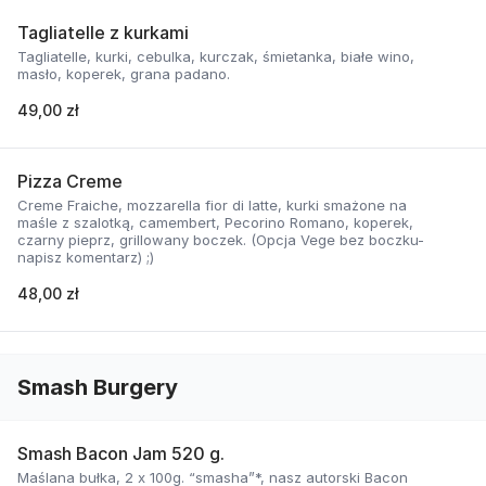
Tagliatelle z kurkami
Tagliatelle, kurki, cebulka, kurczak, śmietanka, białe wino,
masło, koperek, grana padano.
49,00 zł
Pizza Creme
Creme Fraiche, mozzarella fior di latte, kurki smażone na
maśle z szalotką, camembert, Pecorino Romano, koperek,
czarny pieprz, grillowany boczek. (Opcja Vege bez boczku-
napisz komentarz) ;)
48,00 zł
Smash Burgery
Smash Bacon Jam 520 g.
Maślana bułka, 2 x 100g. “smasha”*, nasz autorski Bacon