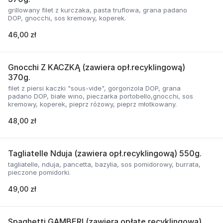
grillowany filet z kurczaka, pasta truflowa, grana padano
DOP, gnocchi, sos kremowy, koperek.
46,00 zł
Gnocchi Z KACZKĄ (zawiera opł.recyklingową)
370g.
filet z piersi kaczki "sous-vide", gorgonzola DOP, grana
padano DOP, białe wino, pieczarka portobello,gnocchi, sos
kremowy, koperek, pieprz różowy, pieprz młotkowany.
48,00 zł
Tagliatelle Nduja (zawiera opł.recyklingową) 550g.
tagliatelle, nduja, pancetta, bazylia, sos pomidorowy, burrata,
pieczone pomidorki.
49,00 zł
Spaghetti GAMBERI (zawiera opłatę recyklingową)