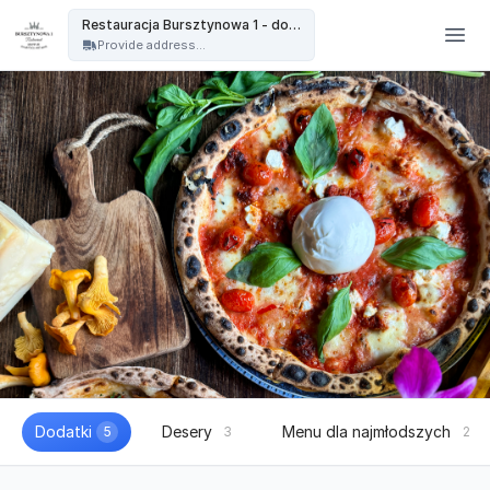
Restauracja Bursztynowa - Restauracja Bursztynowa 1 - dowóz
Restauracja Bursztynowa 1 - dowóz
Provide address...
Dodatki
Desery
Menu dla najmłodszych
5
3
2