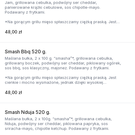
Jam, grillowana cebulka, podwójny ser cheddar,
panierowane krążki cebulowe, sos chipotle-mayo.
Podawany z frytkami.
*Na gorącym grillu mięso spłaszczamy ciężką praską. Jest
cienkie i mocno wysmażone, jednak dzięki wysokiej
temperaturze, zyskuje jednocześnie chrupiąca skorupkę i
48,00 zł
delikatną soczystość.
Smash Bbq 520 g.
Maślana bułka, 2 x 100 g. “smasha”*, grillowana cebulka,
grillowany boczek, podwójny ser cheddar, piklowany ogórek,
sos bbq, sos klasyczny, majonez. Podawany z frytkami.
*Na gorącym grillu mięso spłaszczamy ciężką praską. Jest
cienkie i mocno wysmażone, jednak dzięki wysokiej
temperaturze, zyskuje jednocześnie chrupiąca skorupkę i
delikatną soczystość.
48,00 zł
Smash Nduja 520 g.
Maślana bułka, 2 x 100g. “smasha”*, grillowana cebulka,
Nduja, podwójny ser cheddar, piklowana papryka, sos
sriracha-mayo, chipotle ketchup. Podawany z frytkami.