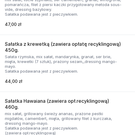
pomarańcza, filet z piersi kaczki przygotowany metoda sous-
vide, dressing bazyliowy.
Sałatka podawana jest z pieczywkiem.
47,00 zł
Sałatka z krewetką (zawiera opłatę recyklingową)
450g.
Sałata rzymska, mix sałat, mandarynka, granat, ser brie,
mięta, krewetki (7 sztuk), prażony sezam,,dressing mango-
mayo.
Sałatka podawana jest z pieczywkiem.
44,00 zł
Sałatka Hawaiana (zawiera opł.recyklingową)
460g.
mix sałat, grillowany świeży ananas, prażone pestki
migdałów, camembert, mięta, grillowany filet z kurczaka,
dressing mango-mayo.
Sałatka podawana jest z pieczywkiem.
(zawiera opł.recyklingową)