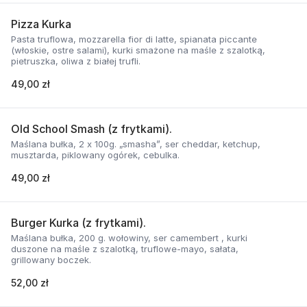
Pizza Kurka
Pasta truflowa, mozzarella fior di latte, spianata piccante
(włoskie, ostre salami), kurki smażone na maśle z szalotką,
pietruszka, oliwa z białej trufli.
49,00 zł
Old School Smash (z frytkami).
Maślana bułka, 2 x 100g. „smasha”, ser cheddar, ketchup,
musztarda, piklowany ogórek, cebulka.
49,00 zł
Burger Kurka (z frytkami).
Maślana bułka, 200 g. wołowiny, ser camembert , kurki
duszone na maśle z szalotką, truflowe-mayo, sałata,
grillowany boczek.
52,00 zł