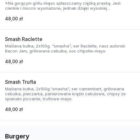
*Na gorącym grillu mięso spłaszczamy ciężką praską. Jest
cienkie i mocno wysmażone, jednak dzięki wysokiej
temperaturze, zyskuje jednocześnie chrupiąca skorupkę i
delikatną soczystość.
48,00 zł
Smash Raclette
Maślana bułka, 2x100g. "smasha", ser Raclette, nasz autorski
Bacon Jam, grillowana cebulka, sos chipotle-mayo.
48,00 zł
Smash Trufla
Maślana bułka, 2x100g."smasha", ser camembert, grillowana
cebulka, pieczarka, panierowane krążki cebulowe, chipsy ze
spianato piccante, truflowe-mayo.
48,00 zł
Burgery