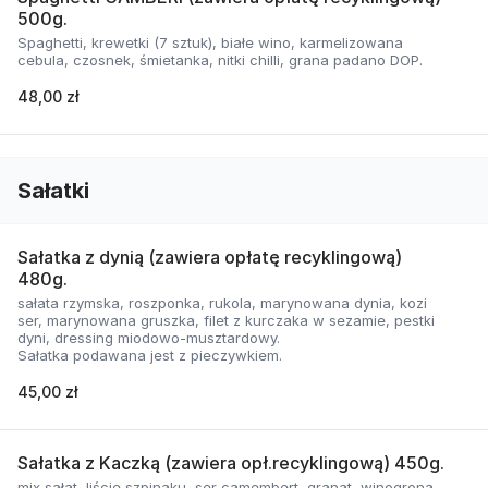
500g.
Spaghetti, krewetki (7 sztuk), białe wino, karmelizowana
cebula, czosnek, śmietanka, nitki chilli, grana padano DOP.
48,00 zł
Sałatki
Sałatka z dynią (zawiera opłatę recyklingową)
480g.
sałata rzymska, roszponka, rukola, marynowana dynia, kozi
ser, marynowana gruszka, filet z kurczaka w sezamie, pestki
dyni, dressing miodowo-musztardowy.
Sałatka podawana jest z pieczywkiem.
45,00 zł
Sałatka z Kaczką (zawiera opł.recyklingową) 450g.
mix sałat, liście szpinaku, ser camembert, granat, winogrona,