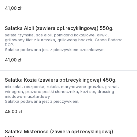
41,00 zł
Sałatka Aioli (zawiera opł.recyklingową) 550g.
sałata rzymska, sos aioli, pomidorki koktajlowe, oliwki,
grillowany filet z kurczaka, grillowany boczek, Grana Padano
DOP.
Sałatka podawana jest z pieczywkiem czosnkowym.
41,00 zł
Sałatka Kozia (zawiera opł.recyklingową) 450g.
mix sałat, roszponka, rukola, marynowana gruszka, granat,
winogron, prażone pestki słonecznika, kozi ser, dressing
miodowo-musztardowy.
Sałatka podawana jest z pieczywkiem.
45,00 zł
Sałatka Misterioso (zawiera opł.recyklingową)