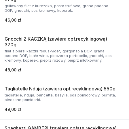
grillowany filet z kurczaka, pasta truflowa, grana padano
DOP, gnocchi, sos kremowy, koperek.
46,00 zł
Gnocchi Z KACZKĄ (zawiera opł.recyklingową)
370g.
filet z piersi kaczki "sous-vide", gorgonzola DOP, grana
padano DOP, białe wino, pieczarka portobello,gnocchi, sos
kremowy, koperek, pieprz różowy, pieprz młotkowany.
48,00 zł
Tagliatelle Nduja (zawiera opł.recyklingową) 550g.
tagliatelle, nduja, pancetta, bazylia, sos pomidorowy, burrata,
pieczone pomidorki.
49,00 zł
Spaghetti GAMBERI (zawiera opłatę recyklingową)