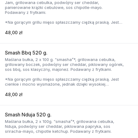
Jam, grillowana cebulka, podwójny ser cheddar,
panierowane krążki cebulowe, sos chipotle-mayo.
Podawany z frytkami.
*Na gorącym grillu mięso spłaszczamy ciężką praską. Jest
cienkie i mocno wysmażone, jednak dzięki wysokiej
temperaturze, zyskuje jednocześnie chrupiąca skorupkę i
48,00 zł
delikatną soczystość.
Smash Bbq 520 g.
Maślana bułka, 2 x 100 g. “smasha”*, grillowana cebulka,
grillowany boczek, podwójny ser cheddar, piklowany ogórek,
sos bbq, sos klasyczny, majonez. Podawany z frytkami.
*Na gorącym grillu mięso spłaszczamy ciężką praską. Jest
cienkie i mocno wysmażone, jednak dzięki wysokiej
temperaturze, zyskuje jednocześnie chrupiąca skorupkę i
delikatną soczystość.
48,00 zł
Smash Nduja 520 g.
Maślana bułka, 2 x 100g. “smasha”*, grillowana cebulka,
Nduja, podwójny ser cheddar, piklowana papryka, sos
sriracha-mayo, chipotle ketchup. Podawany z frytkami.