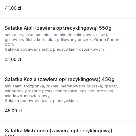
41,00 zł
Sałatka Aioli (zawiera opł.recyklingową) 550g.
sałata rzymska, sos aioli, pomidorki koktajlowe, oliwki,
grillowany filet z kurczaka, grillowany boczek, Grana Padano
DOP.
Sałatka podawana jest z pieczywkiem czosnkowym.
41,00 zł
Sałatka Kozia (zawiera opł.recyklingową) 450g.
mix sałat, roszponka, rukola, marynowana gruszka, granat,
winogron, prażone pestki słonecznika, kozi ser, dressing
miodowo-musztardowy.
Sałatka podawana jest z pieczywkiem.
45,00 zł
Sałatka Misterioso (zawiera opł.recyklingową)