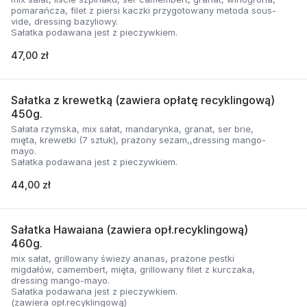
pomarańcza, filet z piersi kaczki przygotowany metoda sous-
vide, dressing bazyliowy.
Sałatka podawana jest z pieczywkiem.
47,00 zł
Sałatka z krewetką (zawiera opłatę recyklingową)
450g.
Sałata rzymska, mix sałat, mandarynka, granat, ser brie,
mięta, krewetki (7 sztuk), prażony sezam,,dressing mango-
mayo.
Sałatka podawana jest z pieczywkiem.
44,00 zł
Sałatka Hawaiana (zawiera opł.recyklingową)
460g.
mix sałat, grillowany świeży ananas, prażone pestki
migdałów, camembert, mięta, grillowany filet z kurczaka,
dressing mango-mayo.
Sałatka podawana jest z pieczywkiem.
(zawiera opł.recyklingową)