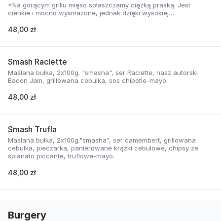
*Na gorącym grillu mięso spłaszczamy ciężką praską. Jest
cienkie i mocno wysmażone, jednak dzięki wysokiej
temperaturze, zyskuje jednocześnie chrupiąca skorupkę i
delikatną soczystość.
48,00 zł
Smash Raclette
Maślana bułka, 2x100g. "smasha", ser Raclette, nasz autorski
Bacon Jam, grillowana cebulka, sos chipotle-mayo.
48,00 zł
Smash Trufla
Maślana bułka, 2x100g."smasha", ser camembert, grillowana
cebulka, pieczarka, panierowane krążki cebulowe, chipsy ze
spianato piccante, truflowe-mayo.
48,00 zł
Burgery