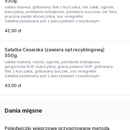
530g.
sałata lodowa, grillowany filet z kurczaka, mix sałat, ogórek,
kukurydza, pomidorki koktajlowe, pomidory suszone, ser feta,
prażone pestki słonecznika, sos vinegrette.
Sałatka podawana jest z pieczywkiem czosnkowym.
42,00 zł
Sałatka Cesarska (zawiera opł.recyklingową)
500g.
sałata lodowa, rukola, ogórek, pomidorki koktajlowe,
gorgonzola DOP, kukurydza, grana padano DOP, grillowany
filet z kurczaka, grillowany boczek, sos vinegrette.
Sałatka podawana jest z pieczywkiem czosnkowym.
43,00 zł
Dania mięsne
Polędwiczki wieprzowe przygotowane metodą