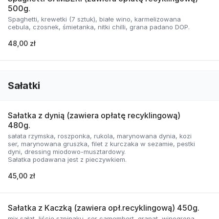
500g.
Spaghetti, krewetki (7 sztuk), białe wino, karmelizowana
cebula, czosnek, śmietanka, nitki chilli, grana padano DOP.
48,00 zł
Sałatki
Sałatka z dynią (zawiera opłatę recyklingową)
480g.
sałata rzymska, roszponka, rukola, marynowana dynia, kozi
ser, marynowana gruszka, filet z kurczaka w sezamie, pestki
dyni, dressing miodowo-musztardowy.
Sałatka podawana jest z pieczywkiem.
45,00 zł
Sałatka z Kaczką (zawiera opł.recyklingową) 450g.
mix sałat, liście szpinaku, ser camembert, granat, winogrona,