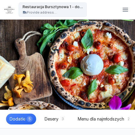
Restauracja Bursztynowa - Restauracja Bursztynowa 1 - dowóz
Restauracja Bursztynowa 1 - dowóz
Provide address...
Dodatki
Desery
Menu dla najmłodszych
5
3
2