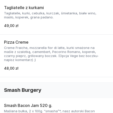
Tagliatelle z kurkami
Tagliatelle, kurki, cebulka, kurczak, śmietanka, białe wino,
masło, koperek, grana padano.
49,00 zł
Pizza Creme
Creme Fraiche, mozzarella fior di latte, kurki smażone na
maśle z szalotką, camembert, Pecorino Romano, koperek,
czarny pieprz, grillowany boczek. (Opcja Vege bez boczku-
napisz komentarz) ;)
48,00 zł
Smash Burgery
Smash Bacon Jam 520 g.
Maślana bułka, 2 x 100g. “smasha”*, nasz autorski Bacon