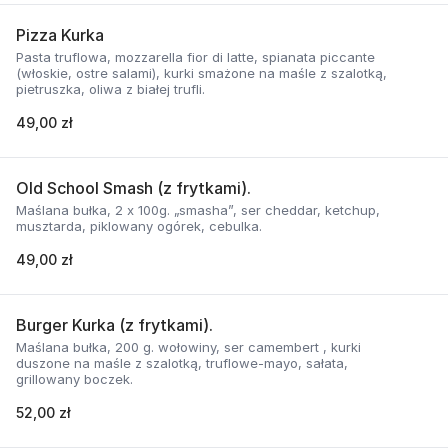
Pizza Kurka
Pasta truflowa, mozzarella fior di latte, spianata piccante
(włoskie, ostre salami), kurki smażone na maśle z szalotką,
pietruszka, oliwa z białej trufli.
49,00 zł
Old School Smash (z frytkami).
Maślana bułka, 2 x 100g. „smasha”, ser cheddar, ketchup,
musztarda, piklowany ogórek, cebulka.
49,00 zł
Burger Kurka (z frytkami).
Maślana bułka, 200 g. wołowiny, ser camembert , kurki
duszone na maśle z szalotką, truflowe-mayo, sałata,
grillowany boczek.
52,00 zł