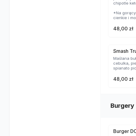
chipotle ke
*Na gorącym
cienkie i m
temperaturz
delikatną s
48,00 zł
Smash Tru
Maślana buł
cebulka, pi
spianato pi
48,00 zł
Burgery
Burger D