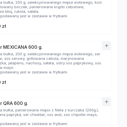
a bułka, 200 g. selekcjonowanego mięsa wołowego, kozi
rillowany boczek, panierowane krążki cebulowe,
we bbq, rukola, sałata.
 podawany jest w zestawie w frytkami
 zł
r MEXICANA 600 g.
a bułka, 200 g. selekcjonowanego mięsa wołowego, ser
r, sos serowy, grillowana cebula, marynowana
zka, jalapeno, nachosy, sałata, ostry sos paprykowy, sos
ha-mayo.
 podawany jest w zestawie w frytkami
 zł
r QRA 600 g.
a bułka, panierowane mięso z fileta z kurczaka (200g.),
na papryka, ser cheddar, sos aioli, sos chipotle-mayo,
 podawany jest w zestawie w frytkami