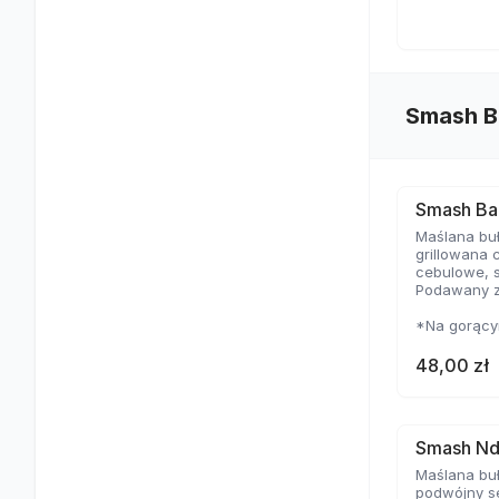
Smash B
Smash Ba
Maślana buł
grillowana 
cebulowe, 
Podawany z
*Na gorącym
cienkie i m
temperaturz
48,00 zł
delikatną s
Smash Nd
Maślana buł
podwójny se