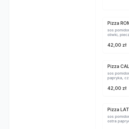
Pizza R
sos pomidor
oliwki, piec
42,00 zł
Pizza CA
sos pomidor
papryka, c
42,00 zł
Pizza LA
sos pomidor
ostra papryc