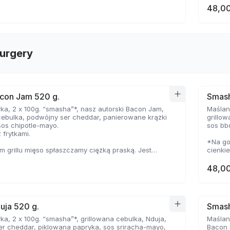
48,00
urgery
con Jam 520 g.
Smash
ka, 2 x 100g. “smasha”*, nasz autorski Bacon Jam,
Maślana
cebulka, podwójny ser cheddar, panierowane krążki
grillo
sos chipotle-mayo.
sos bb
 frytkami.
*Na go
 grillu mięso spłaszczamy ciężką praską. Jest
cienki
ocno wysmażone, jednak dzięki wysokiej
temper
e, zyskuje jednocześnie chrupiąca skorupkę i
delikat
48,00
oczystość.
uja 520 g.
Smash
ka, 2 x 100g. “smasha”*, grillowana cebulka, Nduja,
Maślana
r cheddar, piklowana papryka, sos sriracha-mayo,
Bacon 