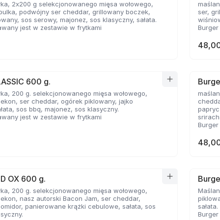
łka, 2x200 g selekcjonowanego mięsa wołowego,
maślan
ulka, podwójny ser cheddar, grillowany boczek,
ser, g
owany, sos serowy, majonez, sos klasyczny, sałata.
wiśnio
wany jest w zestawie w frytkami
Burger
48,00
LASSIC 600 g.
Burge
łka, 200 g. selekcjonowanego mięsa wołowego,
maślan
bekon, ser cheddar, ogórek piklowany, jajko
chedda
łata, sos bbq, majonez, sos klasyczny.
papryc
wany jest w zestawie w frytkami
srirac
Burger
48,00
ED OX 600 g.
Burge
łka, 200 g. selekcjonowanego mięsa wołowego,
Maślan
bekon, nasz autorski Bacon Jam, ser cheddar,
piklowa
pomidor, panierowane krążki cebulowe, sałata, sos
sałata.
asyczny.
Burger