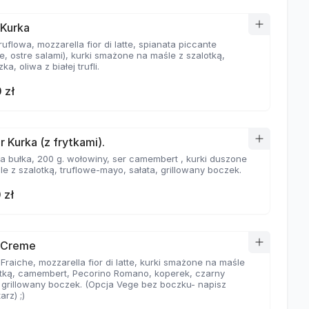
 Kurka
ruflowa, mozzarella fior di latte, spianata piccante
e, ostre salami), kurki smażone na maśle z szalotką,
ka, oliwa z białej trufli.
 zł
r Kurka (z frytkami).
a bułka, 200 g. wołowiny, ser camembert , kurki duszone
e z szalotką, truflowe-mayo, sałata, grillowany boczek.
 zł
 Creme
raiche, mozzarella fior di latte, kurki smażone na maśle
otką, camembert, Pecorino Romano, koperek, czarny
, grillowany boczek. (Opcja Vege bez boczku- napisz
rz) ;)