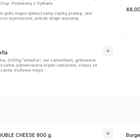
tchup. Podawany z frytkami.
48,00
 grillu mięso spłaszczamy ciężką praską. Jest
ocno wysmażone, jednak dzięki wysokiej
e, zyskuje jednocześnie chrupiąca skorupkę i
oczystość.
fla
ka, 2x100g."smasha", ser camembert, grillowana
eczarka, panierowane krążki cebulowe, chipsy ze
ccante, truflowe-mayo.
OUBLE CHEESE 800 g.
Burge