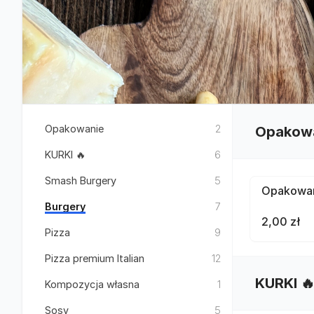
Opakowanie
2
Opakow
KURKI 🔥
6
Smash Burgery
5
Opakowan
Burgery
7
2,00 zł
Pizza
9
Pizza premium Italian
12
KURKI 
Kompozycja własna
1
Sosy
5