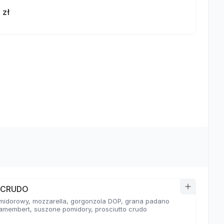
 zł
a CRUDO
midorowy, mozzarella, gorgonzola DOP, grana padano
amembert, suszone pomidory, prosciutto crudo