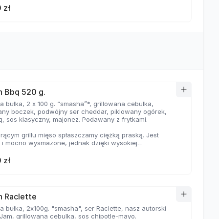
 zł
 Bbq 520 g.
 bułka, 2 x 100 g. “smasha”*, grillowana cebulka,
wany boczek, podwójny ser cheddar, piklowany ogórek,
q, sos klasyczny, majonez. Podawany z frytkami.
rącym grillu mięso spłaszczamy ciężką praską. Jest
e i mocno wysmażone, jednak dzięki wysokiej
aturze, zyskuje jednocześnie chrupiąca skorupkę i
ną soczystość.
 zł
 Raclette
 bułka, 2x100g. "smasha", ser Raclette, nasz autorski
Jam, grillowana cebulka, sos chipotle-mayo.