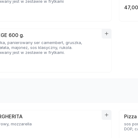
wany jest w zestawie w frytkami
47,00
EGE 600 g.
łka, panierowany ser camembert, gruszka,
ałata, majonez, sos klasyczny, rukola.
wany jest w zestawie w frytkami.
RGHERITA
Pizz
rowy, mozzarella
sos po
DOP, c