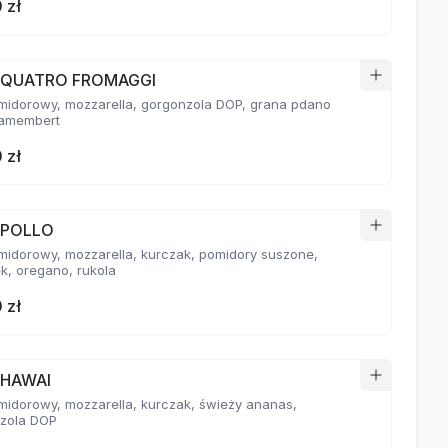
 zł
a QUATRO FROMAGGI
midorowy, mozzarella, gorgonzola DOP, grana pdano
amembert
 zł
 POLLO
midorowy, mozzarella, kurczak, pomidory suszone,
k, oregano, rukola
 zł
 HAWAI
midorowy, mozzarella, kurczak, świeży ananas,
zola DOP