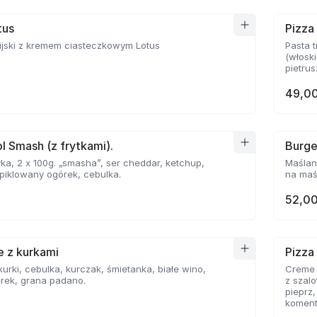
tus
Pizza
ijski z kremem ciasteczkowym Lotus
Pasta t
(włoski
pietrusz
49,00
l Smash (z frytkami).
Burge
ka, 2 x 100g. „smasha”, ser cheddar, ketchup,
Maślan
piklowany ogórek, cebulka.
na maśl
52,00
le z kurkami
Pizza
 kurki, cebulka, kurczak, śmietanka, białe wino,
Creme F
rek, grana padano.
z szal
pieprz
komenta