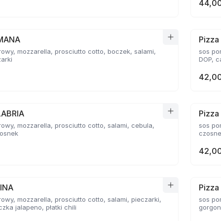
44,00
OMANA
Pizz
owy, mozzarella, prosciutto cotto, boczek, salami,
sos po
zarki
DOP, c
42,00
LABRIA
Pizza
owy, mozzarella, prosciutto cotto, salami, cebula,
sos po
zosnek
czosne
42,00
TINA
Pizza
owy, mozzarella, prosciutto cotto, salami, pieczarki,
sos po
zka jalapeno, płatki chili
gorgon