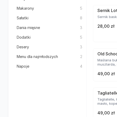
Makarony
5
Sernik Lo
Sernik bask
Sałatki
8
28,00 zł
Dania mięsne
3
Dodatki
5
Desery
3
Old Schoo
Menu dla najmłodszych
2
Maślana buł
musztarda, 
Napoje
4
49,00 zł
Tagliatel
Tagliatelle,
masło, kope
49,00 zł