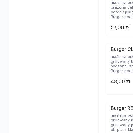
maślana bu
prażona ceb
ogórek pikl
Burger poda
57,00 zł
Burger C
maślana bu
grillowany 
sadzone, sa
Burger poda
48,00 zł
Burger R
maślana bu
grillowany 
grillowany 
bbq, sos kl