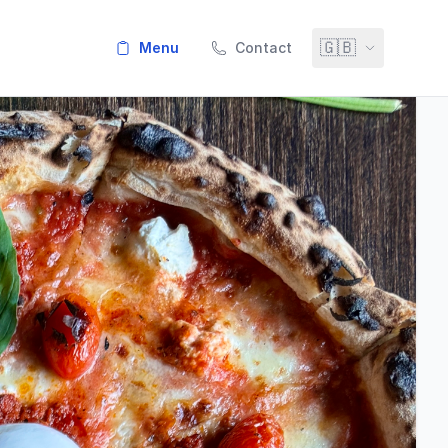
🇬🇧
menu
Contact