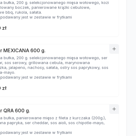
a bułka, 200 g. selekcjonowanego mięsa wołowego, kozi
rillowany boczek, panierowane krążki cebulowe,
we bbq, rukola, sałata.
 podawany jest w zestawie w frytkami
 zł
r MEXICANA 600 g.
a bułka, 200 g. selekcjonowanego mięsa wołowego, ser
r, sos serowy, grillowana cebula, marynowana
zka, jalapeno, nachosy, sałata, ostry sos paprykowy, sos
ha-mayo.
 podawany jest w zestawie w frytkami
 zł
r QRA 600 g.
a bułka, panierowane mięso z fileta z kurczaka (200g.),
na papryka, ser cheddar, sos aioli, sos chipotle-mayo,
 podawany jest w zestawie w frytkami