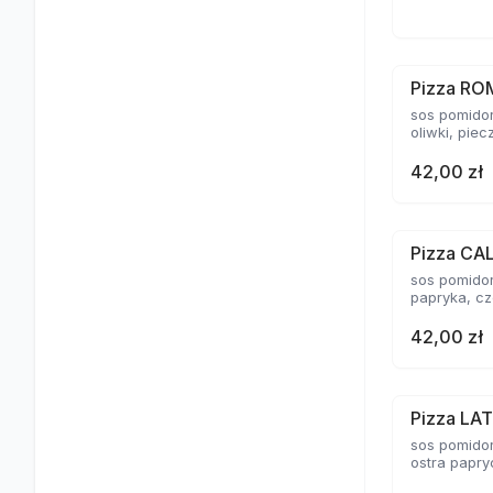
Pizza R
sos pomidor
oliwki, piec
42,00 zł
Pizza CA
sos pomidor
papryka, c
42,00 zł
Pizza LA
sos pomidor
ostra papryc