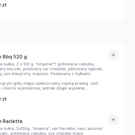
 zł
 Bbq 520 g.
 bułka, 2 x 100 g. “smasha”*, grillowana cebulka,
wany boczek, podwójny ser cheddar, piklowany ogórek,
q, sos klasyczny, majonez. Podawany z frytkami.
rącym grillu mięso spłaszczamy ciężką praską. Jest
e i mocno wysmażone, jednak dzięki wysokiej
aturze, zyskuje jednocześnie chrupiąca skorupkę i
ną soczystość.
 zł
 Raclette
 bułka, 2x100g. "smasha", ser Raclette, nasz autorski
Jam, grillowana cebulka, sos chipotle-mayo.