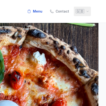
🇬🇧
menu
Contact