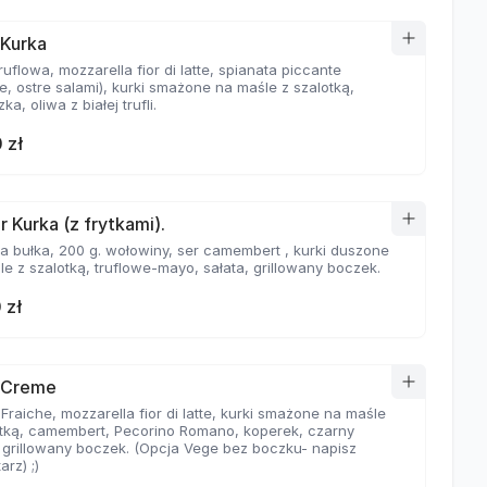
 Kurka
ruflowa, mozzarella fior di latte, spianata piccante
e, ostre salami), kurki smażone na maśle z szalotką,
ka, oliwa z białej trufli.
 zł
r Kurka (z frytkami).
a bułka, 200 g. wołowiny, ser camembert , kurki duszone
e z szalotką, truflowe-mayo, sałata, grillowany boczek.
 zł
 Creme
raiche, mozzarella fior di latte, kurki smażone na maśle
otką, camembert, Pecorino Romano, koperek, czarny
, grillowany boczek. (Opcja Vege bez boczku- napisz
rz) ;)