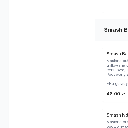
Smash B
Smash Ba
Maślana buł
grillowana 
cebulowe, 
Podawany z
*Na gorącym
cienkie i m
temperaturz
48,00 zł
delikatną s
Smash Nd
Maślana buł
podwójny se