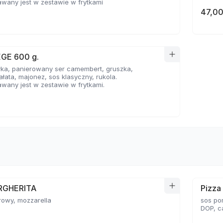
wany jest w zestawie w frytkami
47,00
EGE 600 g.
łka, panierowany ser camembert, gruszka,
ałata, majonez, sos klasyczny, rukola.
wany jest w zestawie w frytkami.
RGHERITA
Pizz
rowy, mozzarella
sos po
DOP, c