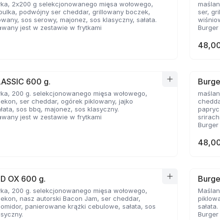
łka, 2x200 g selekcjonowanego mięsa wołowego,
maślan
ulka, podwójny ser cheddar, grillowany boczek,
ser, g
owany, sos serowy, majonez, sos klasyczny, sałata.
wiśnio
wany jest w zestawie w frytkami
Burger
48,00
LASSIC 600 g.
Burge
łka, 200 g. selekcjonowanego mięsa wołowego,
maślan
bekon, ser cheddar, ogórek piklowany, jajko
chedda
łata, sos bbq, majonez, sos klasyczny.
papryc
wany jest w zestawie w frytkami
srirac
Burger
48,00
ED OX 600 g.
Burge
łka, 200 g. selekcjonowanego mięsa wołowego,
Maślan
bekon, nasz autorski Bacon Jam, ser cheddar,
piklowa
pomidor, panierowane krążki cebulowe, sałata, sos
sałata.
asyczny.
Burger