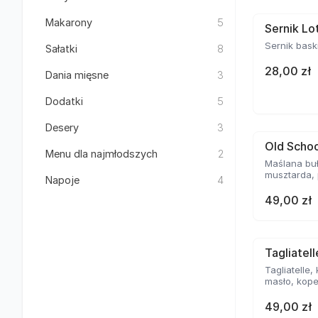
Makarony
5
Sernik Lo
Sernik bask
Sałatki
8
28,00 zł
Dania mięsne
3
Dodatki
5
Desery
3
Old Schoo
Menu dla najmłodszych
2
Maślana buł
musztarda, 
Napoje
4
49,00 zł
Tagliatel
Tagliatelle,
masło, kope
49,00 zł