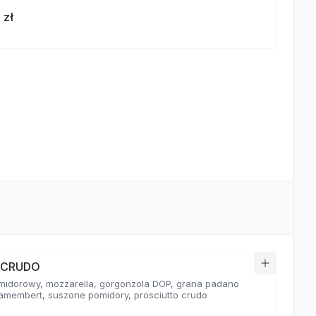
 zł
a CRUDO
midorowy, mozzarella, gorgonzola DOP, grana padano
amembert, suszone pomidory, prosciutto crudo