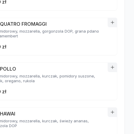
 zł
a QUATRO FROMAGGI
midorowy, mozzarella, gorgonzola DOP, grana pdano
amembert
 zł
 POLLO
midorowy, mozzarella, kurczak, pomidory suszone,
k, oregano, rukola
 zł
 HAWAI
midorowy, mozzarella, kurczak, świeży ananas,
zola DOP