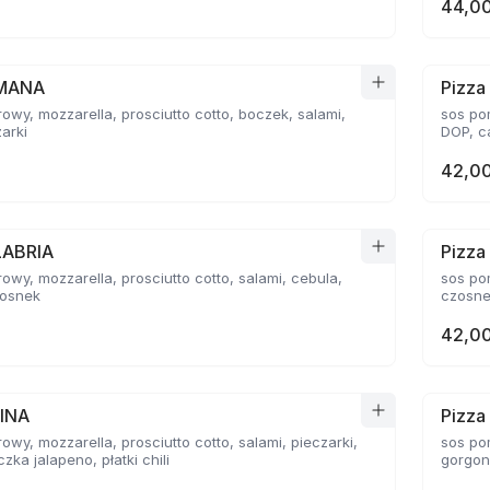
44,00
OMANA
Pizz
owy, mozzarella, prosciutto cotto, boczek, salami,
sos po
zarki
DOP, c
42,00
LABRIA
Pizza
owy, mozzarella, prosciutto cotto, salami, cebula,
sos po
zosnek
czosne
42,00
TINA
Pizza
owy, mozzarella, prosciutto cotto, salami, pieczarki,
sos po
zka jalapeno, płatki chili
gorgon