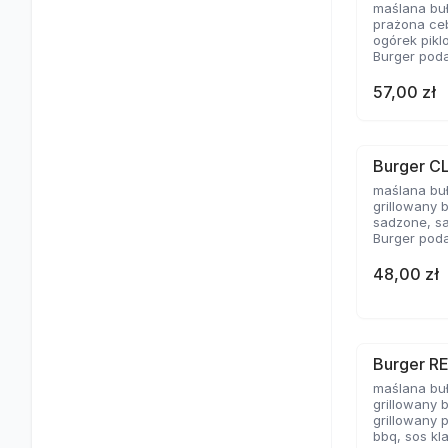
maślana bu
prażona ceb
ogórek pikl
Burger poda
57,00 zł
Burger C
maślana bu
grillowany 
sadzone, sa
Burger poda
48,00 zł
Burger R
maślana bu
grillowany 
grillowany 
bbq, sos kl