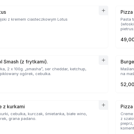
tus
Pizza
ijski z kremem ciasteczkowym Lotus
Pasta t
(włoski
pietrusz
49,00
l Smash (z frytkami).
Burge
ka, 2 x 100g. „smasha”, ser cheddar, ketchup,
Maślan
piklowany ogórek, cebulka.
na maśl
52,00
le z kurkami
Pizza
 kurki, cebulka, kurczak, śmietanka, białe wino,
Creme F
rek, grana padano.
z szal
pieprz
komenta