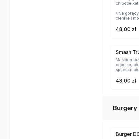
chipotle ke
*Na gorącym
cienkie i m
temperaturz
delikatną s
48,00 zł
Smash Tru
Maślana buł
cebulka, pi
spianato pi
48,00 zł
Burgery
Burger D