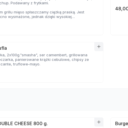
tchup. Podawany z frytkami.
48,00
 grillu mięso spłaszczamy ciężką praską. Jest
ocno wysmażone, jednak dzięki wysokiej
e, zyskuje jednocześnie chrupiąca skorupkę i
oczystość.
fla
ka, 2x100g."smasha", ser camembert, grillowana
eczarka, panierowane krążki cebulowe, chipsy ze
ccante, truflowe-mayo.
OUBLE CHEESE 800 g.
Burge