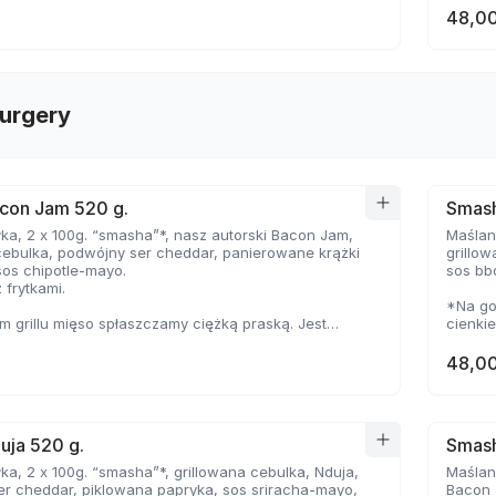
48,00
urgery
con Jam 520 g.
Smash
ka, 2 x 100g. “smasha”*, nasz autorski Bacon Jam,
Maślana
cebulka, podwójny ser cheddar, panierowane krążki
grillo
sos chipotle-mayo.
sos bb
 frytkami.
*Na go
 grillu mięso spłaszczamy ciężką praską. Jest
cienki
ocno wysmażone, jednak dzięki wysokiej
temper
e, zyskuje jednocześnie chrupiąca skorupkę i
delikat
48,00
oczystość.
uja 520 g.
Smash
ka, 2 x 100g. “smasha”*, grillowana cebulka, Nduja,
Maślana
r cheddar, piklowana papryka, sos sriracha-mayo,
Bacon 