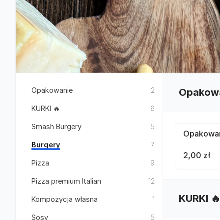
Opakowanie
2
Opakow
KURKI 🔥
6
Smash Burgery
5
Opakowan
Burgery
7
2,00 zł
Pizza
9
Pizza premium Italian
12
KURKI 
Kompozycja własna
1
Sosy
5