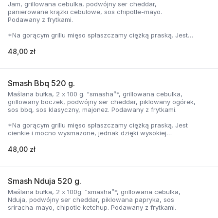
Jam, grillowana cebulka, podwójny ser cheddar,
panierowane krążki cebulowe, sos chipotle-mayo.
Podawany z frytkami.
*Na gorącym grillu mięso spłaszczamy ciężką praską. Jest
cienkie i mocno wysmażone, jednak dzięki wysokiej
temperaturze, zyskuje jednocześnie chrupiąca skorupkę i
48,00 zł
delikatną soczystość.
Smash Bbq 520 g.
Maślana bułka, 2 x 100 g. “smasha”*, grillowana cebulka,
grillowany boczek, podwójny ser cheddar, piklowany ogórek,
sos bbq, sos klasyczny, majonez. Podawany z frytkami.
*Na gorącym grillu mięso spłaszczamy ciężką praską. Jest
cienkie i mocno wysmażone, jednak dzięki wysokiej
temperaturze, zyskuje jednocześnie chrupiąca skorupkę i
delikatną soczystość.
48,00 zł
Smash Nduja 520 g.
Maślana bułka, 2 x 100g. “smasha”*, grillowana cebulka,
Nduja, podwójny ser cheddar, piklowana papryka, sos
sriracha-mayo, chipotle ketchup. Podawany z frytkami.