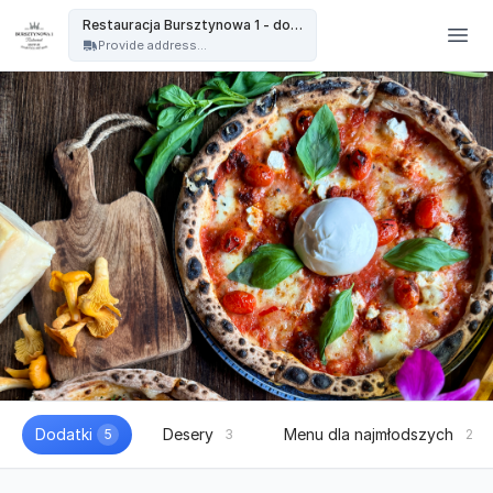
Restauracja Bursztynowa - Restauracja Bursztynowa 1 - dowóz
Restauracja Bursztynowa 1 - dowóz
Provide address...
Dodatki
Desery
Menu dla najmłodszych
5
3
2