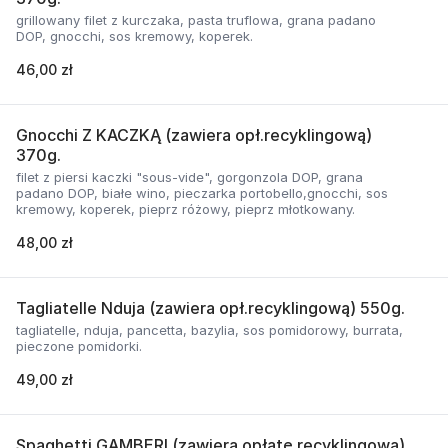
grillowany filet z kurczaka, pasta truflowa, grana padano
DOP, gnocchi, sos kremowy, koperek.
46,00 zł
Gnocchi Z KACZKĄ (zawiera opł.recyklingową)
370g.
filet z piersi kaczki "sous-vide", gorgonzola DOP, grana
padano DOP, białe wino, pieczarka portobello,gnocchi, sos
kremowy, koperek, pieprz różowy, pieprz młotkowany.
48,00 zł
Tagliatelle Nduja (zawiera opł.recyklingową) 550g.
tagliatelle, nduja, pancetta, bazylia, sos pomidorowy, burrata,
pieczone pomidorki.
49,00 zł
Spaghetti GAMBERI (zawiera opłatę recyklingową)