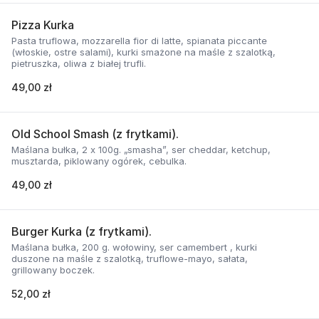
Pizza Kurka
Pasta truflowa, mozzarella fior di latte, spianata piccante
(włoskie, ostre salami), kurki smażone na maśle z szalotką,
pietruszka, oliwa z białej trufli.
49,00 zł
Old School Smash (z frytkami).
Maślana bułka, 2 x 100g. „smasha”, ser cheddar, ketchup,
musztarda, piklowany ogórek, cebulka.
49,00 zł
Burger Kurka (z frytkami).
Maślana bułka, 200 g. wołowiny, ser camembert , kurki
duszone na maśle z szalotką, truflowe-mayo, sałata,
grillowany boczek.
52,00 zł