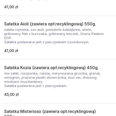
41,00 zł
Sałatka Aioli (zawiera opł.recyklingową) 550g.
sałata rzymska, sos aioli, pomidorki koktajlowe, oliwki,
grillowany filet z kurczaka, grillowany boczek, Grana Padano
DOP.
Sałatka podawana jest z pieczywkiem czosnkowym.
41,00 zł
Sałatka Kozia (zawiera opł.recyklingową) 450g.
mix sałat, roszponka, rukola, marynowana gruszka, granat,
winogron, prażone pestki słonecznika, kozi ser, dressing
miodowo-musztardowy.
Sałatka podawana jest z pieczywkiem.
45,00 zł
Sałatka Misterioso (zawiera opł.recyklingową)