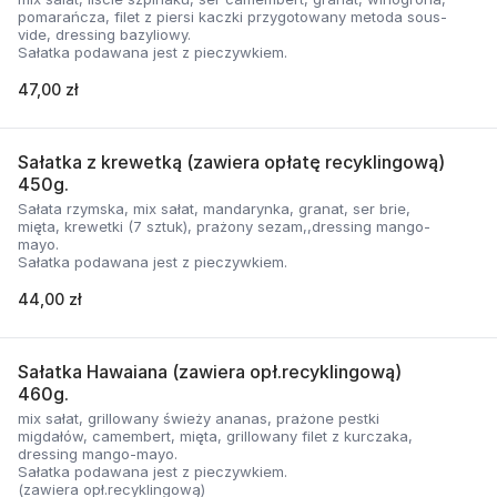
pomarańcza, filet z piersi kaczki przygotowany metoda sous-
vide, dressing bazyliowy.
Sałatka podawana jest z pieczywkiem.
47,00 zł
Sałatka z krewetką (zawiera opłatę recyklingową)
450g.
Sałata rzymska, mix sałat, mandarynka, granat, ser brie,
mięta, krewetki (7 sztuk), prażony sezam,,dressing mango-
mayo.
Sałatka podawana jest z pieczywkiem.
44,00 zł
Sałatka Hawaiana (zawiera opł.recyklingową)
460g.
mix sałat, grillowany świeży ananas, prażone pestki
migdałów, camembert, mięta, grillowany filet z kurczaka,
dressing mango-mayo.
Sałatka podawana jest z pieczywkiem.
(zawiera opł.recyklingową)