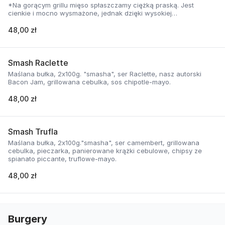
*Na gorącym grillu mięso spłaszczamy ciężką praską. Jest
cienkie i mocno wysmażone, jednak dzięki wysokiej
temperaturze, zyskuje jednocześnie chrupiąca skorupkę i
delikatną soczystość.
48,00 zł
Smash Raclette
Maślana bułka, 2x100g. "smasha", ser Raclette, nasz autorski
Bacon Jam, grillowana cebulka, sos chipotle-mayo.
48,00 zł
Smash Trufla
Maślana bułka, 2x100g."smasha", ser camembert, grillowana
cebulka, pieczarka, panierowane krążki cebulowe, chipsy ze
spianato piccante, truflowe-mayo.
48,00 zł
Burgery