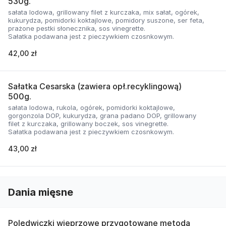
530g.
sałata lodowa, grillowany filet z kurczaka, mix sałat, ogórek,
kukurydza, pomidorki koktajlowe, pomidory suszone, ser feta,
prażone pestki słonecznika, sos vinegrette.
Sałatka podawana jest z pieczywkiem czosnkowym.
42,00 zł
Sałatka Cesarska (zawiera opł.recyklingową)
500g.
sałata lodowa, rukola, ogórek, pomidorki koktajlowe,
gorgonzola DOP, kukurydza, grana padano DOP, grillowany
filet z kurczaka, grillowany boczek, sos vinegrette.
Sałatka podawana jest z pieczywkiem czosnkowym.
43,00 zł
Dania mięsne
Polędwiczki wieprzowe przygotowane metodą