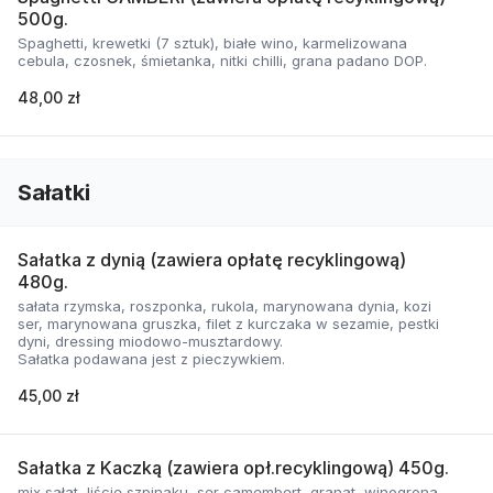
500g.
Spaghetti, krewetki (7 sztuk), białe wino, karmelizowana
cebula, czosnek, śmietanka, nitki chilli, grana padano DOP.
48,00 zł
Sałatki
Sałatka z dynią (zawiera opłatę recyklingową)
480g.
sałata rzymska, roszponka, rukola, marynowana dynia, kozi
ser, marynowana gruszka, filet z kurczaka w sezamie, pestki
dyni, dressing miodowo-musztardowy.
Sałatka podawana jest z pieczywkiem.
45,00 zł
Sałatka z Kaczką (zawiera opł.recyklingową) 450g.
mix sałat, liście szpinaku, ser camembert, granat, winogrona,