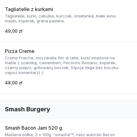
Tagliatelle z kurkami
Tagliatelle, kurki, cebulka, kurczak, śmietanka, białe wino,
masło, koperek, grana padano.
49,00 zł
Pizza Creme
Creme Fraiche, mozzarella fior di latte, kurki smażone na
maśle z szalotką, camembert, Pecorino Romano, koperek,
czarny pieprz, grillowany boczek. (Opcja Vege bez boczku-
napisz komentarz) ;)
48,00 zł
Smash Burgery
Smash Bacon Jam 520 g.
Maślana bułka, 2 x 100g. “smasha”*, nasz autorski Bacon