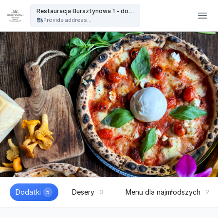
Restauracja Bursztynowa - Restauracja Bursztynowa 1 - dowóz
Restauracja Bursztynowa 1 - dowóz
Provide address...
Dodatki
Desery
Menu dla najmłodszych
5
3
2