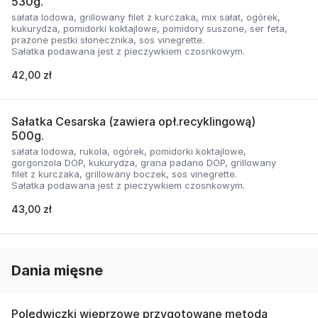
530g.
sałata lodowa, grillowany filet z kurczaka, mix sałat, ogórek,
kukurydza, pomidorki koktajlowe, pomidory suszone, ser feta,
prażone pestki słonecznika, sos vinegrette.
Sałatka podawana jest z pieczywkiem czosnkowym.
42,00 zł
Sałatka Cesarska (zawiera opł.recyklingową)
500g.
sałata lodowa, rukola, ogórek, pomidorki koktajlowe,
gorgonzola DOP, kukurydza, grana padano DOP, grillowany
filet z kurczaka, grillowany boczek, sos vinegrette.
Sałatka podawana jest z pieczywkiem czosnkowym.
43,00 zł
Dania mięsne
Polędwiczki wieprzowe przygotowane metodą