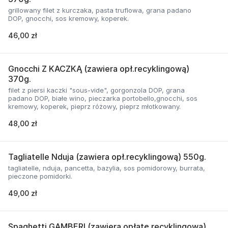
grillowany filet z kurczaka, pasta truflowa, grana padano
DOP, gnocchi, sos kremowy, koperek.
46,00 zł
Gnocchi Z KACZKĄ (zawiera opł.recyklingową)
370g.
filet z piersi kaczki "sous-vide", gorgonzola DOP, grana
padano DOP, białe wino, pieczarka portobello,gnocchi, sos
kremowy, koperek, pieprz różowy, pieprz młotkowany.
48,00 zł
Tagliatelle Nduja (zawiera opł.recyklingową) 550g.
tagliatelle, nduja, pancetta, bazylia, sos pomidorowy, burrata,
pieczone pomidorki.
49,00 zł
Spaghetti GAMBERI (zawiera opłatę recyklingową)