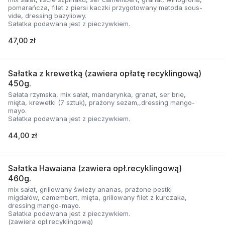
pomarańcza, filet z piersi kaczki przygotowany metoda sous-
vide, dressing bazyliowy.
Sałatka podawana jest z pieczywkiem.
47,00 zł
Sałatka z krewetką (zawiera opłatę recyklingową)
450g.
Sałata rzymska, mix sałat, mandarynka, granat, ser brie,
mięta, krewetki (7 sztuk), prażony sezam,,dressing mango-
mayo.
Sałatka podawana jest z pieczywkiem.
44,00 zł
Sałatka Hawaiana (zawiera opł.recyklingową)
460g.
mix sałat, grillowany świeży ananas, prażone pestki
migdałów, camembert, mięta, grillowany filet z kurczaka,
dressing mango-mayo.
Sałatka podawana jest z pieczywkiem.
(zawiera opł.recyklingową)