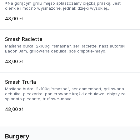
*Na gorącym grillu mięso spłaszczamy ciężką praską. Jest
cienkie i mocno wysmażone, jednak dzięki wysokiej
temperaturze, zyskuje jednocześnie chrupiąca skorupkę i
delikatną soczystość.
48,00 zł
Smash Raclette
Maślana bułka, 2x100g. "smasha", ser Raclette, nasz autorski
Bacon Jam, grillowana cebulka, sos chipotle-mayo.
48,00 zł
Smash Trufla
Maślana bułka, 2x100g."smasha", ser camembert, grillowana
cebulka, pieczarka, panierowane krążki cebulowe, chipsy ze
spianato piccante, truflowe-mayo.
48,00 zł
Burgery