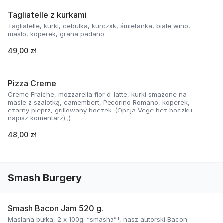
Tagliatelle z kurkami
Tagliatelle, kurki, cebulka, kurczak, śmietanka, białe wino,
masło, koperek, grana padano.
49,00 zł
Pizza Creme
Creme Fraiche, mozzarella fior di latte, kurki smażone na
maśle z szalotką, camembert, Pecorino Romano, koperek,
czarny pieprz, grillowany boczek. (Opcja Vege bez boczku-
napisz komentarz) ;)
48,00 zł
Smash Burgery
Smash Bacon Jam 520 g.
Maślana bułka, 2 x 100g. “smasha”*, nasz autorski Bacon