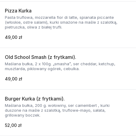
Pizza Kurka
Pasta truflowa, mozzarella fior di latte, spianata piccante
(włoskie, ostre salami), kurki smażone na maśle z szalotką,
pietruszka, oliwa z białej trufli.
49,00 zł
Old School Smash (z frytkami).
Maślana bułka, 2 x 100g. „smasha”, ser cheddar, ketchup,
musztarda, piklowany ogórek, cebulka.
49,00 zł
Burger Kurka (z frytkami).
Maślana bułka, 200 g. wołowiny, ser camembert , kurki
duszone na maśle z szalotką, truflowe-mayo, sałata,
grillowany boczek.
52,00 zł