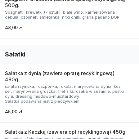
500g.
Spaghetti, krewetki (7 sztuk), białe wino, karmelizowana
cebula, czosnek, śmietanka, nitki chilli, grana padano DOP.
48,00 zł
Sałatki
Sałatka z dynią (zawiera opłatę recyklingową)
480g.
sałata rzymska, roszponka, rukola, marynowana dynia, kozi
ser, marynowana gruszka, filet z kurczaka w sezamie, pestki
dyni, dressing miodowo-musztardowy.
Sałatka podawana jest z pieczywkiem.
45,00 zł
Sałatka z Kaczką (zawiera opł.recyklingową) 450g.
mix sałat, liście szpinaku, ser camembert, granat, winogrona,