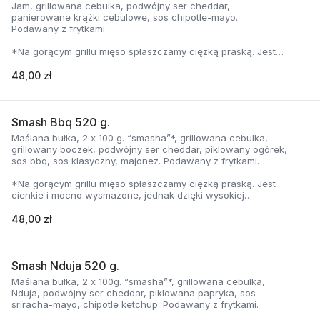
Jam, grillowana cebulka, podwójny ser cheddar,
panierowane krążki cebulowe, sos chipotle-mayo.
Podawany z frytkami.
*Na gorącym grillu mięso spłaszczamy ciężką praską. Jest
cienkie i mocno wysmażone, jednak dzięki wysokiej
temperaturze, zyskuje jednocześnie chrupiąca skorupkę i
48,00 zł
delikatną soczystość.
Smash Bbq 520 g.
Maślana bułka, 2 x 100 g. “smasha”*, grillowana cebulka,
grillowany boczek, podwójny ser cheddar, piklowany ogórek,
sos bbq, sos klasyczny, majonez. Podawany z frytkami.
*Na gorącym grillu mięso spłaszczamy ciężką praską. Jest
cienkie i mocno wysmażone, jednak dzięki wysokiej
temperaturze, zyskuje jednocześnie chrupiąca skorupkę i
delikatną soczystość.
48,00 zł
Smash Nduja 520 g.
Maślana bułka, 2 x 100g. “smasha”*, grillowana cebulka,
Nduja, podwójny ser cheddar, piklowana papryka, sos
sriracha-mayo, chipotle ketchup. Podawany z frytkami.