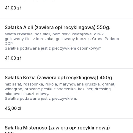
41,00 zł
Sałatka Aioli (zawiera opł.recyklingową) 550g.
sałata rzymska, sos aioli, pomidorki koktajlowe, oliwki,
grillowany filet z kurczaka, grillowany boczek, Grana Padano
DOP.
Sałatka podawana jest z pieczywkiem czosnkowym.
41,00 zł
Sałatka Kozia (zawiera opł.recyklingową) 450g.
mix sałat, roszponka, rukola, marynowana gruszka, granat,
winogron, prażone pestki słonecznika, kozi ser, dressing
miodowo-musztardowy.
Sałatka podawana jest z pieczywkiem.
45,00 zł
Sałatka Misterioso (zawiera opł.recyklingową)